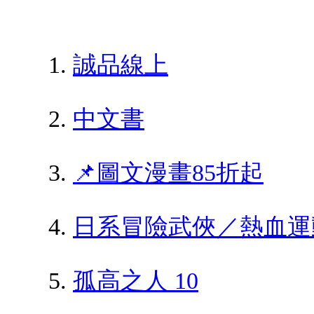
誠品線上
中文書
📌圖文漫畫85折起
日系冒險武俠／熱血運
孤高之人 10