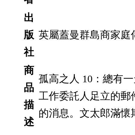
出
版
英屬蓋曼群島商家庭
社
商
孤高之人 10：總有
品
工作委託人足立的郵
描
的消息。文太郎滿懷
述