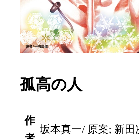
孤高の人
作
坂本真一/ 原案; 新
者