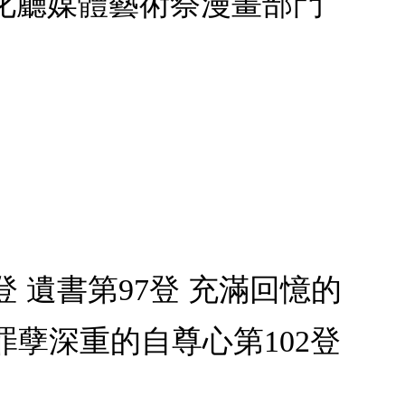
化廳媒體藝術祭漫畫部門
6登 遺書第97登 充滿回憶的
登 罪孽深重的自尊心第102登