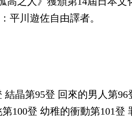
孤高之人》獲頒第14屆日本文
名：平川遊佐自由譯者。
登 結晶第95登 回來的男人第9
桃第100登 幼稚的衝動第101