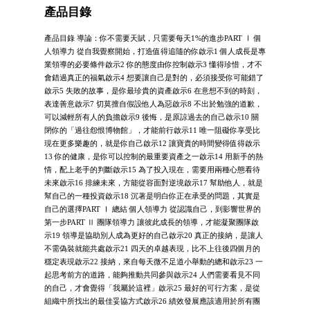
產品目錄
產品目錄 導論：你不需要天賦，只需要每天1%的進步PART Ⅰ 個
人領導力 從自我覺察開始，打造值得追隨的你啟示1 個人成長是專
業領導的必要條件啟示2 你的態度由你控制啟示3 懂得珍惜，才不
會錯過真正的福氣啟示4 想要讓自己是對的，必須接受你可能錯了
啟示5 失敗的故事，是你最珍貴的資產啟示6 在意想不到的時刻，
表達善意啟示7 切莫擅自假設他人為惡啟示8 不出於勉強的道歉，
可以減輕所有人的負擔啟示9 後悔，是原諒過去的自己啟示10 關
閉你的「過往怨恨博物館」，才能前行啟示11 唯一阻礙你享受比
現在更多樂趣的，就是你自己啟示12 讓寶貴的時間變得值得啟示
13 你的健康，是你可以控制的最重要資產之一啟示14 用新手的熱
情，配上老手的判斷啟示15 為了投入現在，需要用兩種心態看待
未來啟示16 排練未來，方能從容面對逆境啟示17 幫助他人，就是
幫自己的一種投資啟示18 沉著是明白你正在承受的問題，其實是
自己的選擇PART Ⅰ 總結 個人領導力 從認識自己，到影響世界的
第一步PART Ⅱ 團隊領導力 讓彼此成長的領導，才能凝聚團隊啟
示19 領導是協助別人成為更好的自己啟示20 真正的接納，是讓人
不需偽裝就能共處啟示21 四天的卓越表現，比不上往後四個月的
穩定表現啟示22 接納，來自每天微不足道小舉動的總和啟示23 一
起思考前方的道路，能夠推動共同參與啟示24 人們需要看見不同
的自己，才會覺得「我屬於這裡」啟示25 最好的可行方案，是從
組織中所找出的最佳妥協方式啟示26 績效發展應該適用於所有團