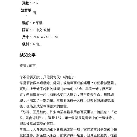
頁數 /
232
注音版
否
/
裝訂 /
P:平裝
語言 /
1:中文 繁體
尺寸 /
21X14.7X1.3CM
級別 /
N:無
試閱文字
導讀 : 前言
你不需要天賦，只需要每天1%的進步
你是否曾觀察過纜線、繩索，或編織而成的繩辮？它們看似堅固，
實則由上千條不起眼的細縷（strand）組成。單看一條，微不足
道；但編織在一起，就能承受巨大壓力，甚至挽救生命。每個細
縷，只增加了一點力量。單獨看來微乎其微，但與其他細縷交織
後，便能形成堅韌而強大的整體。
「領導」正是如此。許多商業書籍常用數百頁重複一個訊息：「做
X，就會得到Y」。這些主張，每一個都只是繩索中的一縷細線，
卻常被當成完整的解答。
事實上，大多數建議都不會徹底改變一切；它們通常只是帶來小幅
度的進步。對某些人來說，那或許微不足道。但真正的差異，往往