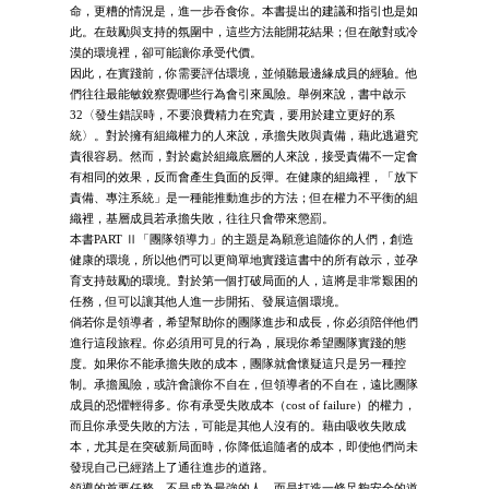
命，更糟的情況是，進一步吞食你。本書提出的建議和指引也是如
此。在鼓勵與支持的氛圍中，這些方法能開花結果；但在敵對或冷
漠的環境裡，卻可能讓你承受代價。
因此，在實踐前，你需要評估環境，並傾聽最邊緣成員的經驗。他
們往往最能敏銳察覺哪些行為會引來風險。舉例來說，書中啟示
32〈發生錯誤時，不要浪費精力在究責，要用於建立更好的系
統〉。對於擁有組織權力的人來說，承擔失敗與責備，藉此逃避究
責很容易。然而，對於處於組織底層的人來說，接受責備不一定會
有相同的效果，反而會產生負面的反彈。在健康的組織裡，「放下
責備、專注系統」是一種能推動進步的方法；但在權力不平衡的組
織裡，基層成員若承擔失敗，往往只會帶來懲罰。
本書PART Ⅱ「團隊領導力」的主題是為願意追隨你的人們，創造
健康的環境，所以他們可以更簡單地實踐這書中的所有啟示，並孕
育支持鼓勵的環境。對於第一個打破局面的人，這將是非常艱困的
任務，但可以讓其他人進一步開拓、發展這個環境。
倘若你是領導者，希望幫助你的團隊進步和成長，你必須陪伴他們
進行這段旅程。你必須用可見的行為，展現你希望團隊實踐的態
度。如果你不能承擔失敗的成本，團隊就會懷疑這只是另一種控
制。承擔風險，或許會讓你不自在，但領導者的不自在，遠比團隊
成員的恐懼輕得多。你有承受失敗成本（cost of failure）的權力，
而且你承受失敗的方法，可能是其他人沒有的。藉由吸收失敗成
本，尤其是在突破新局面時，你降低追隨者的成本，即使他們尚未
發現自己已經踏上了通往進步的道路。
領導的首要任務，不是成為最強的人，而是打造一條足夠安全的道