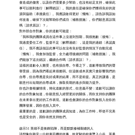
會造成的傷害，以及你們需要多少幫助，也沒有給足支持，確保此
事可以順利進行〔解釋錯誤〕。我的責任是確保你們獲得良好的資
源與協助〔承擔責任〕。我應該做得更好〔懺悔〕。請告訴我該如
何改進，確保下次能幫助你們成功〔補救措施〕。你們願意原諒我
嗎〔請求原諒〕？」
對外部合作對象，你的道歉可能是：
「我和我的團隊成員在這件事上沒達到預期，我很抱歉〔後悔〕。
我過度委任工作，監督不足〔解釋過錯〕，這是我的過錯〔承認責
任〕。我不應該假設此事可以在沒有良好監督的情況下自動完成
〔懺悔〕。我會加強監督，全力處理後續的問題〔補救措施〕。我
們能放下這次錯誤，繼續合作嗎〔請求原諒〕？」
這樣的道歉令人難受，也有損自尊。乍看之下，道歉導致我們的聲
譽受損，因為我們看起來很脆弱。但這個成本其實只會影響我們的
自尊，但自尊應是良好成果的結果，而不是前提。真正的謙遜，是
願意付出短期的自尊成本，換取長期的進步與能力提升。
你也許會根據情境，簡化道歉的形式，但意義不變：道歉可以讓你
的合作對象知道，你願意投入經營更好的關係，而你支持你的團隊
在未來拿出更好的工作表現。道歉也會讓你的合作對象投入在你的
團隊發展，因你也投入其中。
最重要的是，道歉讓你的團隊成員知道，為你工作時，即使不完美
也是安全的，因你依然支持他們。
啟示51 英雄不是衝鋒陷陣，而是默默修補裂縫的人
請想像你聽見一位校車司機的故事，他駕駛的校車墜入山谷。英勇