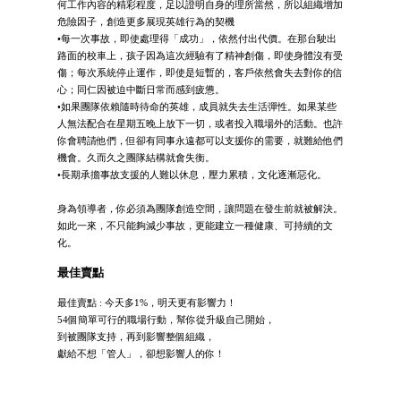
何工作內容的精彩程度，足以證明自身的理所當然，所以組織增加
危險因子，創造更多展現英雄行為的契機
•每一次事故，即使處理得「成功」，依然付出代價。在那台駛出
路面的校車上，孩子因為這次經驗有了精神創傷，即使身體沒有受
傷；每次系統停止運作，即使是短暫的，客戶依然會失去對你的信
心；同仁因被迫中斷日常而感到疲憊。
•如果團隊依賴隨時待命的英雄，成員就失去生活彈性。如果某些
人無法配合在星期五晚上放下一切，或者投入職場外的活動。也許
你會聘請他們，但卻有同事永遠都可以支援你的需要，就難給他們
機會。久而久之團隊結構就會失衡。
•長期承擔事故支援的人難以休息，壓力累積，文化逐漸惡化。
身為領導者，你必須為團隊創造空間，讓問題在發生前就被解決。
如此一來，不只能夠減少事故，更能建立一種健康、可持續的文
化。
最佳賣點
最佳賣點 : 今天多1%，明天更有影響力！
54個簡單可行的職場行動，幫你從升級自己開始，
到被團隊支持，再到影響整個組織，
獻給不想「管人」，卻想影響人的你！