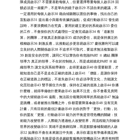
隊成員啟示27 不需要喜歡每個人，但要選擇尊重每個人啟示28 回
饋必須是一扇窗戶，不是單向的鏡子啟示29 不請自來的建議，不
一定適用於每個人啟示30 藉由傾聽難以置信的事物，找出自己的
盲點啟示31 提出最小與最有依據的論點，促成行動啟示32 發生錯
誤時，不要浪費精力在究責，要用於建立更好的系統啟示33 委任
的工作，不會按你的方式處理但一定會完成啟示34 有「道歉預
算」的團隊，才敢真正創新啟示35 成功的委任，就是保持廣泛的
模糊啟示36 刺激反應，比推動起步更容易啟示37 慶祝勝利可以建
立良好的人際關係啟示38 不追求不可取代，要追求無法複製啟示
39 創造安全的空間，讓同仁可以警告你有危險PART Ⅱ 總結 團隊
領導力 真正的領導，不在於控制他人，而是成就彼此PART Ⅲ 組
織領導力 讓文化與系統帶著你，走得更遠啟示40 你需要願景，才
能知道自己是不是走在正確的道路上啟示41 「價值」是讓你保持
在正確道路上的標誌，不迷失啟示42 你必須孕育文化，方能讓文
化茁壯啟示43 雙手握住方向盤，保持在正確的道路上啟示44 你播
什麼種，就得準備收什麼果啟示45 如果不注意，你不會看見房間
中的大猩猩啟示46 遠觀，無法區分複雜與簡單的系統啟示47 無論
是跳機，或者被推出飛機之外，你都需要降落傘啟示48 沒有完美
計畫，只有目前的最佳計畫啟示49 比你的對手「更快」行動，比
你的盟友「更慢」行動啟示50 能力的平衡是管理危機的關鍵：技
術能力改變世界，人際能力透過他人改變世界，而流程能力則確保
世界的改變啟示51 英雄不是衝鋒陷陣，而是默默修補裂縫的人啟
示52 如果你不會在未來賭注中失敗，表示你還沒有準備承擔足夠
的風險啟示53 失敗是提供卓越顧客服務的契機啟示54 將所有時間