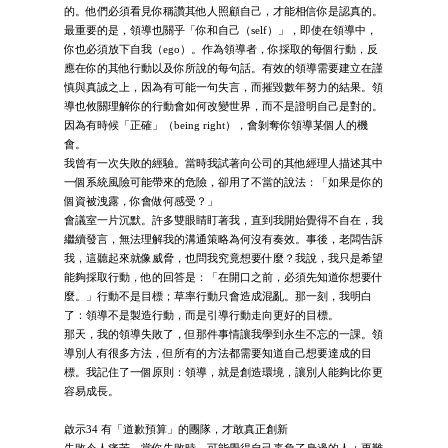
的。他們必須看見你稱讚其他人照顧自己，才能相信你是認真的。
最重要的是，領導也關乎「你和自己（self）」，即使在領導中，
你也必須放下自我（ego）。作為領導者，你採取的每個行動，反
應在你的其他行動以及你所說的每句話。有效的領導需要建立在謹
慎與真誠之上，因為有可能一句失言，而摧毀數年努力的結果。領
導也攸關理解你的行動會如何改變世界，而不是證明自己是對的。
因為有時候「正確」（being right），會剝奪你領導某個人的機
會。
我曾有一次失敗的經驗。當時我試著向公司的其他經理人描述其中
一個系統風險可能帶來的危險，卻用了不當的說法：「如果是你的
個資被洩露，你會做何感受？」
會議室一片沉默。許多雙眼睛盯著我，直到我開始覺得不自在，我
繼續發言，無法理解我的溝通策略為何沒有奏效。事後，老闆告訴
我，這聽起來就像威脅，也問我究竟想要什麼？我說，我只是希望
能夠採取行動，他的回答是：「在開口之前，必須先知道你想要什
麼。」行動不是目標；草率行動只會造成混亂。那一刻，我明白
了：領導不是製造行動，而是引導行動走向更好的目標。
那天，我的領導失敗了，但那件事情讓我學到永生不忘的一課。領
導別人有很多方法，但所有的方法都需要知道自己想要達成的目
標。我記住了一個原則：領導，就是創造環境，讓別人能夠比你更
容易成長。
啟示34 有「道歉預算」的團隊，才敢真正創新
失敗令人痛苦。當你失敗時，可能覺得自己辜負了身邊的人；更難