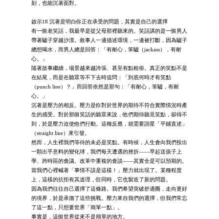
刻，也能沉著面對。
啟示18 沉著是明白你正在承受的問題，其實是自己的選擇
有一個老笑話，我最早是從父母那裡聽來的。笑話講的是一個男人
帶著驢子穿越沙漠。敘事人一邊描述環境，一邊被打斷，因為驢子
總想喝水，而男人總是回答：「有耐心，笨驢（jackass），有耐
心。」
隨著故事繼續，場景越來越誇張、甚至有點粗俗。真正的笑點不是
在結尾，而是在聽眾等不下去時追問：「到底何時才有笑點
（punch line）？」而回答依然是那句：「有耐心，笨驢，有耐
心。」
沉著是壓力的相反。壓力是你對於世界的期待不符合實際情況時產
生的感受。對於那個笑話的聽眾來說，他們期待聽見笑點，卻得不
到，於是壓力迫使他們行動。這種反應，就需要諧星「平鋪直述」
（straight line）來引發。
然而，人生裡我們等待的未必是笑點。有時候，人生會向我們投出
一顆出乎意料的變化球，我們每天遭遇的挫折——早起送孩子上
學、跨時區的會議、改革中重複的會談——其實全是可以預期的。
當我們心裡喊著「事情不該是這樣！」壓力就出現了。某種程度
上，這樣的抗拒有其道理，但同時，它也製造了新的問題。
因為我們往往自己選擇了這條路。我們希望突破舒適圈，走向更好
的境界，於是承擔了這些挑戰。壓力來自我們的選擇，但我們常忘
了這一點，只想要世界「簡單一點」。
事實是，這個世界從來不是簡單的地方。