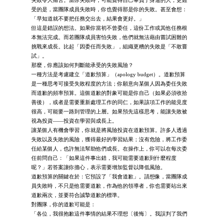
受的是，當團隊成員失敗時，你也覺得那是你的失敗。甚至會想：
「早知道就不要把任務交出去，結果會更好。」
但這是錯誤的想法。如果你當初不曾委任，這份工作或其他任務根
本無法完成。而若團隊成員害怕失敗，他們就無法藉由嘗試困難的
挑戰來成長。比起「因委任而失敗」，組織更糟的失敗是「不敢嘗
試」。
那麼，你應該如何判斷能承受的失敗風險？
一種方法是考慮建立「道歉預算」（apology budget）。道歉預算
是一種思考可接受失敗程度的方法；你願意向某個人因為委任失敗
而道歉的頻率預算。這個道歉的對象可能是你自己（如果必須收拾
善後），或者是需要重新處理工作的同仁，如果該項工作的能見度
很高，可能要一路到管理的上層。如果預先這樣思考，能讓失敗被
視為投資——投資在學習與成長上。
讓某個人有機會學習，你就是將風險投資在道歉預算。許多人透過
失敗以及失敗的風險，獲得最好的學習結果；沒有危險，將工作委
任給某個人，也許無法幫助他們成長。在操作上，你可以在每次委
任前問自己：「如果這件事出錯，我可能需要道歉到什麼程度
呢？」若答案讓你擔心，表示需要增加監督以降低風險。
道歉預算的關鍵在於：它預設了「我會道歉」。請想像，當團隊成
員失敗時，不只是他需要道歉，作為他的領導者，你也需要站出來
道歉兩次，並要符合誠摯道歉的標準。
對團隊，你的道歉可能是：
「各位，我很抱歉這件事情的結果不理想〔後悔〕。我誤判了我們