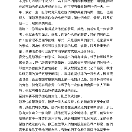
不是你可以藉由什麼方法，為了自己的目標利用他們；領導的關鍵
在於幫助他們成為更好的自己。你可能有機會領導他們一天、十
年，或者一生，但你終究只是在他們和你共處的時間，擔任一位經
理人，而領導意味著你會給他們空間，讓他們成長、發展，以及有
朝一日，離開你的呵護。
沿路上，你可能直接得益於他們的發展。當然，倘若你是一位管理
者，你就會希望如此。畢竟，你支付他們的薪資，請他們替你工
作！但管理不是領導的唯一形式，只是最簡單的形式。這是最簡單
的形式，因為你擁有可以提供支援的結構、規範，以及最重要的
是，你和他們都可以用非常簡單的方式結束這個關係。
育兒也是領導的一種形式。隨後提出的所有建議，幾乎都可以用於
家長身上，但也許需要稍微修改：因為家長不能開除他們的孩子，
即使大多數的家長都曾經有一、兩次想要這麼做（公平起見，我非
常確定我的孩子更想要離職）。教導也是領導的一種形式，醫療照
護也是，甚至在咖啡廳或飛機上的一段對話也是。當你扮演領導者
的角色，就會更容易察覺，但幾乎每一次你有機會與一個人互動
時，你就有機會協助他們成為更好的自己。
至於你要不要承擔這個責任，則是取決於你。
領導也會帶來責任。協助一個人成長時，你必須創造更安全的環
境，讓他們得以成長。他們可能會在充滿鯊魚的水域中游泳，所以
你有責任建立一個潟湖，讓他們可以安全地游泳。然而，創造安全
環境的其中一種普世通用方法，就是用清晰可見的方式，示範你希
望他們效法的行為。你正在教導人們如何照顧自己嗎？那麼，他們
需要看見你妥善地照顧自己，否則他們不會相信這個行為是安全