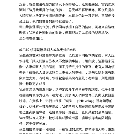
沉著，就是在沒有壓力的情況下保持耐心。這需要練習。當我們意
識到「這是我選擇付出的代價」，忍受就不再那麼難。即便只是在
人際互動上決定不被情緒牽著走，本質上仍是一種選擇。當我們接
受這點，我們對世界的期待就改變了。
藉由承擔選擇的代價，我們同時掌握了自己的情緒。沉著來自這種
理解：我不會改變眼前的艱難，但我能決定以怎樣的態度承受。
至少現在是如此。
啟示19 領導是協助別人成為更好的自己
我聽過無數次關於領導力的教誨，也見過不同版本的定義。有人說
領導是「讓人們做自己本來不會做的事情」，坦白說，這聽起來更
像中古車銷售人員的話術，而不是帶兵打仗的軍官。也有人認為領
導是「鼓舞他人參與比他自己更偉大的事物」，這句話聽起來有點
像宗教先知。有時候，領導被定義為擁有願景；有時候，則是從團
隊中榨取更多成果。
我經常遇見的情況則是，這些定義多半停留在學院講堂。似乎全部
都圍繞將領導力視為一種方法，用於將人們轉變為工具與現實難題
脫節。在實務上，它們往往將「追隨」（fellowship）視為領導的
核心，彷彿有一種秩序階級，我們所有人都在這個秩序階級中追隨
地位更高的領導者，這個領導鏈一路往上，直到某處的最高領袖。
這種看法令人不安，把領導當成階級武器，讓壞領導者能阻斷信
任，甚至傷害發展。
我更相信領導是一種服務、一種管理的形式。你領導他人時，重點