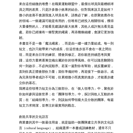
來自這些細微的堆疊！在職業運動聯盟中，最傑出球員與最糟糕球
員之間的差異，只是許多微小效果的結合。但對我來說又是如何？
微小的改善不會讓我進入球員名單。請務必了解，在群聚效應存在
的領域—一個建議可能是有用的，但唯有已經投入相關領域，獲得
大量優勢的人，才能看見建議的最大效果，其他人或許無法看見益
處。若你已經擁有一條堅實的繩索，再添幾條細縷，會讓它更加強
韌。
本書並不是一條「魔法繩索」，而是由一縷一縷力量組成。每一則
短文，也許只能帶來1%的成長，但這些進步並不會在一夜之間出
現，而是來自日常的練習、體會與修正。若你願意持續思考與實
踐，這些力量將逐漸交織出屬於你的領導風格。你可以隨意翻開任
何一則啟示，不必拘泥順序。若某一篇對你有幫助，就反覆練習，
直到你真正體會那份力量；當你準備好時，再迎接下一個啟示。成
為完美領導者或許不可能，但累積微小而真實的進步，才能逐步建
立你的基石。
我將這些領導力短文分為三個部分。在「個人領導力」中，聚焦於
你如何參與這個世界；在「團隊領導力」中，探討與他人互動的本
質；在「組織領導力」中，則談如何帶領龐大且分散的團隊。每篇
短文力求簡潔，並專注於最實用的觀念。
創造共享的文化語言
商業書的其中一個最佳用途，就是協助一個團隊建立共享的文化語
言（cultural language）。組織選擇一本書或訓練教材，通常不只