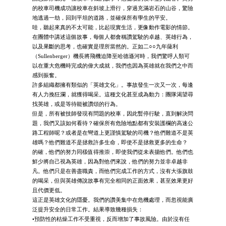
的校車司機成功讓校車在斜坡上滑行，穿過充滿岩石的山谷，驚險
地逃過一劫，回到平坦的道路，並確保所有學生的平安。
哇，聽起來真的不太可能，比起現實生活，更像動作電影的情節。
在團體中講述這個故事，每個人都會稱讚駕駛的卓越、英雄行為，
以及果斷的思考，也確實是理所當然的。正如二○○九年薩利
（Sullenberger）機長將飛機迫降至哈德遜河時，我們驚呼人類可
以在重大危機時完成的偉大成就，我們也因為英雄就在我們之中而
感到振奮。
許多組織都擁有類似的「英雄文化」。事故發生一次又一次，每逢
有人力挽狂瀾，就獲得喝采。這種文化甚至成為動力：團隊渴望尋
找英雄，或是等待能被讚頌的行為。
但是，所有被技師發現有問題的校車，因此暫停行駛，直到解決問
題，我們又該如何看待？確保所有危險地點都有安裝護欄的高速公
路工程師呢？或者是在彎道上更謹慎駕駛的司機？他們難道不是英
雄嗎？他們難道不是拯救許多生命，即使不是拯救更多的生命？
的確，他們的努力同樣值得推崇，即使我們從未表揚他們。他們也
鮮少將自己視為英雄，因為對他們來說，他們的努力並非卓越非
凡。他們只是在善盡職責，而他們完成工作的方式，沒有大張旗鼓
的喝采，但與英雄傳說故事有完全相同的正面效果，甚至效果更好
且代價更低。
這正是英雄文化的隱憂。我們的讚美集中在危機處理，而忽視能廣
泛提升安全的日常工作。結果導致幾種損失：
•預防性的枯燥工作不受重視，反而增加了事故風險。由於沒有任