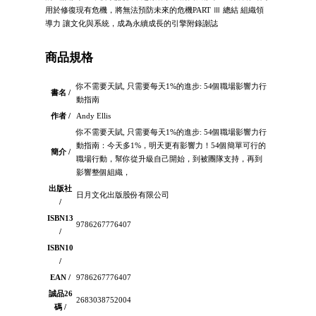
用於修復現有危機，將無法預防未來的危機PART Ⅲ 總結 組織領
導力 讓文化與系統，成為永續成長的引擎附錄謝誌
商品規格
你不需要天賦, 只需要每天1%的進步: 54個職場影響力行
書名 /
動指南
作者 /
Andy Ellis
你不需要天賦, 只需要每天1%的進步: 54個職場影響力行
動指南：今天多1%，明天更有影響力！54個簡單可行的
簡介 /
職場行動，幫你從升級自己開始，到被團隊支持，再到
影響整個組織，
出版社
日月文化出版股份有限公司
/
ISBN13
9786267776407
/
ISBN10
/
EAN /
9786267776407
誠品26
2683038752004
碼 /