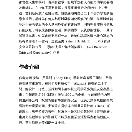
都會在人生中學到一百萬個啟示，但幾乎沒有人有能力簡單扼要地
做出總結。在《你不需要天賦，只需要每天1%的進步》中，安
迪．艾利斯完成了這個目標。他熟練地將自己二十年努力學習的領
導力啟示，凝鍊為任何人都可以吸收消化理解的知識。你可以輕鬆
地沐浴在他提出的令人感同身受的有趣故事，同時學會能夠具體執
行的訣竅，得以改善你的生活、你的團隊，以及你的世界。一旦你
閱讀這本書，你就會想要再買一本，送給你認識的懷抱雄心壯志的
所有領導者！—雪莉．達威朵夫（Sherri Davidoff），LMG 資訊
安全公司執行長，《資料洩漏：危機與契機》（Data Breaches:
Crisis and Opportunity）作者
作者介紹
作者介紹 安迪．艾里斯（Andy Ellis）畢業於麻省理工學院，曾擔
任美國空軍軍官。在阿卡麥科技公司（Akamai）任職的二十年
間，他設計、打造，並推動阿卡麥科技公司的眾多資訊安全產品上
市，引領這間名列《財富》雜誌1000大的企業，從創業時的內容
傳遞網路公司，蛻變為擁有專業網路安全十億美元業務規模的專業
網路安全產業龍頭。安迪現在是領導力發展公司杜哈（Duha）的
創辦人，教導領導力哲學，對象不只是其他企業的執行管理高層，
也努力推動讓領導力訓練可以觸及在職業生涯發展所有階段的人
們。艾里斯現居美國麻州波士頓。