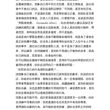
反覆練習幾次。想像自己用不同方式回應，甚至大聲敲桌、說出現
實中不會出口的話。直到這場對話變得「可預期」甚至有些乏味。
這樣做的目標，不是讓你悲觀，而是幫你建立計畫。想想你是否看
過車禍或突發事故。許多人只是呆站，什麼都不做，這就是所謂的
「旁觀者效應」（bystander effect），站在原地的人數以及缺乏有
訓練的應對計畫，都會放大這個效應。許多人真的採取行動時，帶
著恐慌，有時候反而造成更多傷害，而不是協助。
這就是為什麼緊急應變人員會不斷模擬各種情境，就是為了避免在
真正的危機中慌亂。但沒有人曾經教導你如何為了人生中令人不愉
快的事件，擔任自己的緊急應對人員。你不是為了讓自己擔憂未
來，所以練習；你持續練習，直到你不再擔心不愉快的未來，因為
你已經知道，若真發生，你會如何行動。
你可以開始在腦海中構思各種場景，思考你可以如何用更好的方式
處理你的遭遇，但你必須問自己一個重要的問題：
「你對於自己的行為感到自豪嗎？」
請想像自己被裁員。那個會議現在已經有固定的劇本。你說的任何
話，你做的任何事情，都無法改變結果。你一定會被開除。但你是
否帶著尊嚴接受？如果答案是否定的，就繼續練習，直到你能找到
那份自豪。這也是應對危機的可用相同技巧：練習應對未來，直到
你的反應就是你可以毫無恐懼執行的行為。
現實永遠可能不同。或許那場會議其實只是調查另一位同事。但你
在演練中培養的冷靜，依然會讓你在任何意外中表現得專業。
選擇讓你自豪的行為。為可能的逆境排練，讓你在意料之外的時