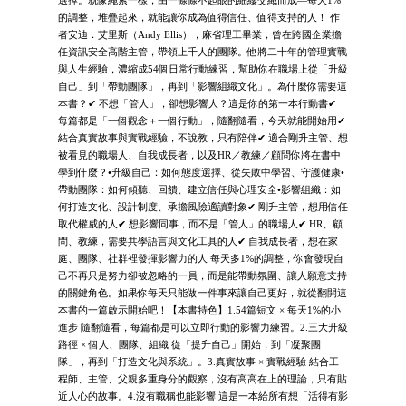
選擇。就像繩索一樣，由一條條不起眼的細縷交織而成—每天1%
的調整，堆疊起來，就能讓你成為值得信任、值得支持的人！ 作
者安迪．艾里斯（Andy Ellis），麻省理工畢業，曾在跨國企業擔
任資訊安全高階主管，帶領上千人的團隊。他將二十年的管理實戰
與人生經驗，濃縮成54個日常行動練習，幫助你在職場上從「升級
自己」到「帶動團隊」，再到「影響組織文化」。為什麼你需要這
本書？✔ 不想「管人」，卻想影響人？這是你的第一本行動書✔
每篇都是「一個觀念＋一個行動」，隨翻隨看，今天就能開始用✔
結合真實故事與實戰經驗，不說教，只有陪伴✔ 適合剛升主管、想
被看見的職場人、自我成長者，以及HR／教練／顧問你將在書中
學到什麼？•升級自己：如何態度選擇、從失敗中學習、守護健康•
帶動團隊：如何傾聽、回饋、建立信任與心理安全•影響組織：如
何打造文化、設計制度、承擔風險適讀對象✔ 剛升主管，想用信任
取代權威的人✔ 想影響同事，而不是「管人」的職場人✔ HR、顧
問、教練，需要共學語言與文化工具的人✔ 自我成長者，想在家
庭、團隊、社群裡發揮影響力的人 每天多1%的調整，你會發現自
己不再只是努力卻被忽略的一員，而是能帶動氛圍、讓人願意支持
的關鍵角色。如果你每天只能做一件事來讓自己更好，就從翻開這
本書的一篇啟示開始吧！【本書特色】1.54篇短文 × 每天1%的小
進步 隨翻隨看，每篇都是可以立即行動的影響力練習。2.三大升級
路徑 × 個人、團隊、組織 從「提升自己」開始，到「凝聚團
隊」，再到「打造文化與系統」。3.真實故事 × 實戰經驗 結合工
程師、主管、父親多重身分的觀察，沒有高高在上的理論，只有貼
近人心的故事。4.沒有職稱也能影響 這是一本給所有想「活得有影