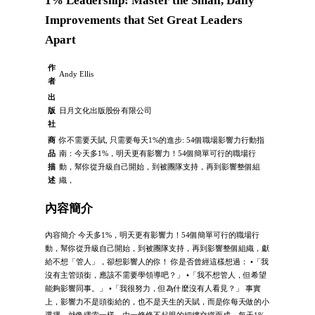
1% Leadership: Master the Small, Daily
Improvements that Set Great Leaders
Apart
作
Andy Ellis
者
出
版
日月文化出版股份有限公司
社
商
你不需要天賦, 只需要每天1%的進步: 54個職場影響力行動指
品
南：今天多1%，明天更有影響力！54個簡單可行的職場行
描
動，幫你從升級自己開始，到被團隊支持，再到影響整個組
述
織，
內容簡介
內容簡介 今天多1%，明天更有影響力！54個簡單可行的職場行
動，幫你從升級自己開始，到被團隊支持，再到影響整個組織，獻
給不想「管人」，卻想影響人的你！ 你是否曾經這樣想過： •「我
沒有主管頭銜，應該不需要學領導吧？」 •「我不想管人，但希望
能夠影響同事。」 •「我很努力，但為什麼沒有人看見？」 事實
上，影響力不是頭銜給的，也不是天生的天賦，而是你每天做的小