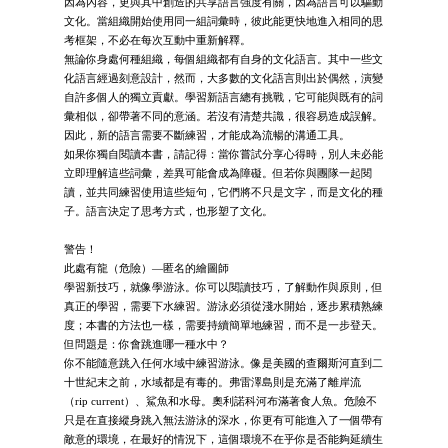
因為內容，更與其中創造的共享語言強度有關，因為語言可以驅動
文化。當組織開始使用同一組詞彙時，彼此能更快地進入相同的思
考框架，不必在每次互動中重新解釋。
無論你身處何種組織，每個組織都有自身的文化語言。其中一些文
化語言經過刻意設計，然而，大多數的文化語言則出於偶然，演變
自許多個人的獨立貢獻。學習新語言總有挑戰，它可能與既有的詞
彙相似，卻帶著不同的意涵。若沒有清楚共識，很容易造成誤解。
因此，新的語言需要不斷練習，才能成為流暢的溝通工具。
如果你獨自閱讀本書，請記得：當你嘗試分享心得時，別人未必能
立即理解這些詞彙，差異可能會成為障礙。但若你與團隊一起閱
讀，並共同練習使用這些短句，它們將不只是文字，而是文化的種
子。語言決定了思考方式，也形塑了文化。
警告！
此處有龍（危險）—匿名的繪圖師
學習新技巧，就像學游泳。你可以閱讀技巧，了解動作與原則，但
真正的學習，需要下水練習。游泳必須從淺水開始，逐步累積熟練
度；本書的方法也一樣，需要持續簡單地練習，而不是一步登天。
但問題是：你會跳進哪一種水中？
你不能隨意跳入任何水域中練習游泳。像是美國的查爾斯河直到二
十世紀末之前，水域都是有毒的。弗雷澤島則是充滿了離岸流
（rip current）、鯊魚和水母。奧利諾科河布滿著食人魚。危險不
只是在直接縱身跳入無法游泳的深水，你更有可能進入了一個帶有
敵意的環境，在最好的情況下，這個環境不在乎你是否能夠延續生