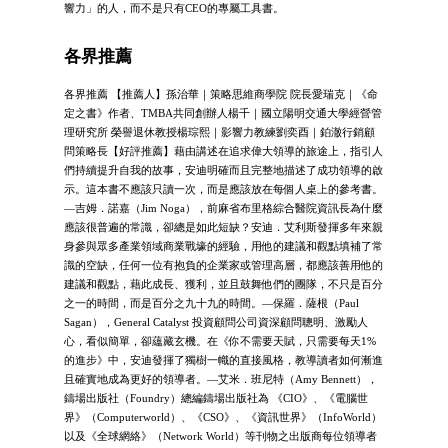
響力」的人，而不是只有CEO的專屬工具書。
各界推薦
各界推薦 【推薦人】孫治華｜策略思維商學院 院長愛瑞克｜《命
定之書》作者、TMBA共同創辦人楊千｜國立陽明交通大學經營管
理研究所 榮譽退休教授楊琮熙｜影響力教練劉奕酉｜鉑澈行銷顧
問策略長【好評推薦】藉由講述在追求偉大領導的旅途上，指引人
們持續提升自我的故事，安迪明確而且完整地描述了成功領導的啟
示。這本書不應該只讀一次，而是應該放在每個人桌上的參考書。
—吉姆．諾嘉（Jim Noga），前麻省布里格綜合醫院資訊長為什麼
應該很普遍的常識，卻總是如此短缺？安迪．艾利斯發揮多年來親
身參與眾多產業領域商業戰壕的經驗，用他的建議和觀點填補了常
識的空缺，任何一位有抱負的企業家或管理高層，都應該善用他的
建議和觀點，藉此成長、獲利，並且鼓舞他們的團隊，不只是百分
之一的時間，而是百分之九十九的時間。—保羅．薩根（Paul
Sagan），General Catalyst 投資顧問公司資深顧問聰明、激勵人
心，看似簡單，卻蘊藏玄機。在《你不需要天賦，只需要每天1%
的進步》中，安迪發揮了獨樹一幟的直接風格，教導讀者如何漸進
且確實地成為更好的領導者。—艾米．班尼特（Amy Bennett），
鑄場出版社（Foundry）總編鑄場出版社為 《CIO》、《電腦世
界》（Computerworld）、《CSO》、《資訊世界》（InfoWorld）
以及《全球網絡》（Network World）等刊物之出版商每位領導者