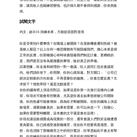
路，讓其他人也能練習變強。也許很久都不會得到感謝，但依然值
得。
試閱文字
內文 : 啟示16 排練未來，方能從容面對逆境
你是否害怕什麼事情？在職場上被開除？在某個機會遭到拒絕？被
某個人厭惡？以上任何一種恐懼都有可能阻礙我們。擔心未來是很
正常的反應，但那種擔心有時候會阻礙我們制定計畫。更糟糕的
是，我們甚至沒有為最擔憂的事情，做好真正的準備。
試著想像，你走進和經理的一對一會議，但人資同仁也在會議室
內。他們請你坐下，你照辦。你的心跳加速。對方開口：「公司已
經決定朝新的方向前進，不再需要你的服務。」你會怎麼反應？乞
求留下？憤怒爭辯？還是沈默接受？
在你的腦海裡上演這些對話。如果這是你第一次進行這種內心練
習，你現在可能會有些難過，尤其是你過去如果曾經被公司開除
過。你的焦慮可能會增加，因為你才剛被開除。在你的腦海上演這
個場景，感覺就像真的，如果有需要，你可以休息一下（別擔心，
如果你需要暫時離開，這本書的文字還是會在這裡）。
你現在讓這個感覺成為現實的一部分，通常會讓人們對於這種遭遇
更為緊張。你已經感受過那種痛苦，現在你不想要再度感受。當
然，你也消除了那種痛苦之中的些許驚訝，但單憑如此不會太有幫
助。但排練的目的不是折磨自己，而是提前消除驚訝。