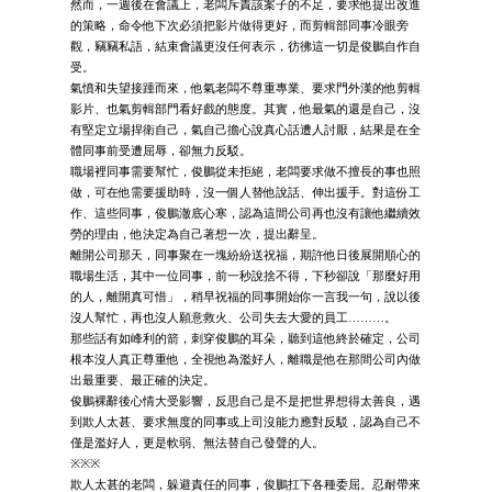
然而，一週後在會議上，老闆斥責該案子的不足，要求他提出改進
的策略，命令他下次必須把影片做得更好，而剪輯部同事冷眼旁
觀，竊竊私語，結束會議更沒任何表示，彷彿這一切是俊鵬自作自
受。
氣憤和失望接踵而來，他氣老闆不尊重專業、要求門外漢的他剪輯
影片、也氣剪輯部門看好戲的態度。其實，他最氣的還是自己，沒
有堅定立場捍衛自己，氣自己擔心說真心話遭人討厭，結果是在全
體同事前受遭屈辱，卻無力反駁。
職場裡同事需要幫忙，俊鵬從未拒絕，老闆要求做不擅長的事也照
做，可在他需要援助時，沒一個人替他說話、伸出援手。對這份工
作、這些同事，俊鵬澈底心寒，認為這間公司再也沒有讓他繼續效
勞的理由，他決定為自己著想一次，提出辭呈。
離開公司那天，同事聚在一塊紛紛送祝福，期許他日後展開順心的
職場生活，其中一位同事，前一秒說捨不得，下秒卻說「那麼好用
的人，離開真可惜」，稍早祝福的同事開始你一言我一句，說以後
沒人幫忙，再也沒人願意救火、公司失去大愛的員工………。
那些話有如峰利的箭，刺穿俊鵬的耳朵，聽到這他終於確定，公司
根本沒人真正尊重他，全視他為濫好人，離職是他在那間公司內做
出最重要、最正確的決定。
俊鵬裸辭後心情大受影響，反思自己是不是把世界想得太善良，遇
到欺人太甚、要求無度的同事或上司沒能力應對反駁，認為自己不
僅是濫好人，更是軟弱、無法替自己發聲的人。
※※※
欺人太甚的老闆，躲避責任的同事，俊鵬扛下各種委屈。忍耐帶來