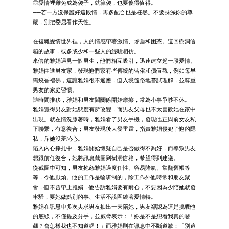
◎愛情裡難免成為傻子，就算傻，也要傻得值得。
──若一方沒保護好這段情，再多配合也是枉然。不要抹滅你的尊
嚴，別把委屈看作天性。
在複雜愛情世界裡，人的情感帶著激情、矛盾和困惑。這回樹洞信
箱的故事，或多或少和一些人的經驗相仿。
來信的雅娟遇見一個男生，他們相互吸引，迅速建立起一段愛情。
雅娟住進男友家，發現他們家有些傳統的習俗和價值觀，例如每早
需燒香禮佛，這讓雅娟很不適應，但入境隨俗地嘗試理解，並尊重
男友的家庭習慣。
隨時間推移，雅娟和男友間關係開始摩擦，常為小事爭吵不休。
雅娟覺得男友對她態度有所改變，而男友父母也不太喜歡她在家中
出現。就在情況膠著時，雅娟看了男友手機，發現他正與前女友私
下聯繫，有意復合；男友發現後大發雷霆，指責雅娟侵犯了他的隱
私，斥她沒羞恥心。
陷入內心掙扎中，雅娟開始懷疑自己是否做得不夠好，而導致男友
想跟前任復合，她將訊息截圖到樹洞信箱，希望得到建議。
從截圖中可知，男友抱怨雅娟過度任性、容易賭氣、常翻舊帳等
等，令他厭煩。他的工作是輪班制的，除工作外他時常和朋友聚
會，但不曾帶上雅娟，他告訴雅娟要有耐心，不要因為少陪她就發
牢騷，要她做點別的事、生活不該圍繞著愛情轉。
雅娟在訊息中多次央求男友抽出一天陪她，男友卻認為這是挑戰他
的底線，不僅提及分手，並威脅表示：「妳是不是想看我真的發
飆？會怎樣我也不知道喔！」而雅娟則在訊息中不斷道歉：「別這