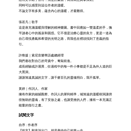
同時可以感受到這位作者的溫暖。
不論文字有多美，蘊含內心的溫暖，才最難得。
張若凡｜歌手
這是座充滿溫暖與理解的精神樂園。書中回應如一雙溫柔的手，撫
平讀者心中的孤寂和困惑。它不僅是治療心靈的良方，更是一道為
自己尋找勇氣和希望的光明之路，而我也在裡頭找到了意義的指
引。
許惟援｜索尼音樂華語處總經理
我們都在對自己的苛責中，匍匐前進。
成長經驗或許迥異，但過程中的每一件小事都是不足為外人道的巨
大黑洞。
謝謝旭遠真誠的文字，讓千瘡百孔的靈魂明白，我不孤單。
黃婷｜作詞人、作家
擁有作家的細膩觀察、作詞人的犀利精準，城旭遠的溫暖樹洞讓徬
徨無助的靈魂，有了安放之處，也讓受挫的人們，擁有一本充滿正
能量的指引之書。
試閱文字
自序 : 作者序
【前言】願意說出口，就是善待自己的第一步