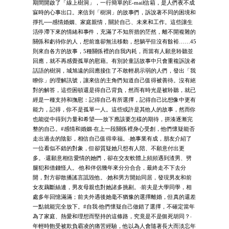
期間開啟了「線上樹洞」，一行簡單的E-mail信箱，是人們夜不成
寐時的心事出口。來信到「樹洞」的故事們，訴說著不同的困境和
掙扎──感情婚姻、家庭親情，關於自己、未來和工作。這些讓生
活停滯下來的情緒和事件，充滿了不知所措的茫然，離不開複雜的
關係和虧待你的人，想前進卻無法移動，想躺平但沒有餘裕……45
則來自各方的故事，5種關係裡的自我內耗，而當有人願意聆聽並
回應，就不再感覺孤單的慰藉。有別於童話故事中只會重複訴說者
話語的樹洞，城旭遠的回應接住了不敢輕易示弱的人們，發出「我
瞭你」的理解訊號，讓來信的主角們知道自己值得被善待。沒有絕
對的解答，這些困頓還是得自己背負，然而有時光是被聆聽，就已
經是一種支持和撫慰：記得自己有所選擇，記得自己比想像中更有
能力，記得，你不是孤單一人。這些或許是其他人的故事，然而你
也能從中得到力量和希望──放下應該要怎樣的期待，拼湊逐漸完
整的自己。#感情和婚姻‧在上一段關係裡身心受創，他們懷疑能否
走出過去的陰影，相信自己值得幸福。‧她事業有成，朋友介紹了
一位看似不錯的對象，但卻質疑她只想有人陪、不願意付出更
多。‧還願意相信愛情的她們，卻在交友軟體上頻頻遇到渣男、劈
腿犯和借錢怪人。‧他和伴侶幾年來分分合合，最終走不下去分
開，對方卻散播謠言詆毀他。‧她和男方開始同居，發現男友和前
女友藕斷絲連，男友母親也對她諸多挑剔。‧前夫是大學同學，相
處多年回憶滿滿；前夫外遇後她毫不猶豫的選擇離婚，但真的還差
一點就能完全放下。#自我‧他們懷疑自己做錯了選擇，不確定當年
為了家庭、熱愛和理想而堅持的這條路，究竟是不是個死胡同？‧
年輕時飽受被欺負霸凌的痛苦經驗，他以為人會隨著長大而淡忘年