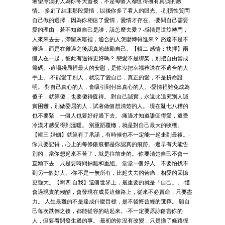
奢望冷漠的人為你冬天蓋被，不是每個人都值得擁有真誠的感
情。‧多虧了結束那段愛情，以後你多了看人的眼光。‧別慣性質問
自己做的選擇，因為你相信了愛情，愛情才存在。‧要問自己需要
愛的理由，若不知道自己是誰，該怎麼去愛？‧感情是道旋轉門，
人來來去去，滯留灰暗裡，適合的人怎麼轉得進來？‧豁達不是不
難過，而是在難過之後認真地鼓勵自己。【輯二 感情：抉擇】兩
個人在一起，彼此有過得更好嗎？‧戀愛不是綁架，別把自由當成
籌碼。‧這場殘局裡最大的安慰，是你沒把幸福葬送在不適合的人
手上。‧不能愛了別人，就忘了愛自己，真正的愛，不是拚命證
明。‧對自己真心的人，會吸引到付出真心的人。‧愛情裡難免成為
傻子，就算傻，也要傻得值得。‧對自己誠實，永遠比追究別人誠
實困難，別做委屈的人，試著做個想清楚的人。‧現在亂七八糟的
也不要緊，一個人也要好好過下去。‧痛過才知道誰值得愛，遭受
冷漠才感受得到溫暖。‧別重蹈覆轍，就是對自己最大的收穫。
【輯三 婚姻】就算有了承諾，有時候也不一定能一起走到最後。‧
你只要記得，心上的每條傷痕都是你認真的痕跡。‧遲早有天能告
別的，當你想起來不苦了，就是往前走的。‧你要清楚自己不會一
直輸下去，只是要時間抽離和重組。‧堂堂一個好人，不要怕找不
到另一個好人。‧你不是一無所有，比起失去的苦痛，相愛的回憶
更強大。【輯四 自我】這個世界上，最重要的就是「自己」。‧體
會過現實的殘酷，會發現在成長這條路上，從來不必賣命，只要盡
力。‧人生最難的不是達成什麼目標，是不後悔曾經的選擇。‧願自
己每次跌倒之後，都能從容的站起來。‧不一定要原諒傷害你的
人，但要看開發生過的事。‧最初的你沒有改變，只是換了條路徑