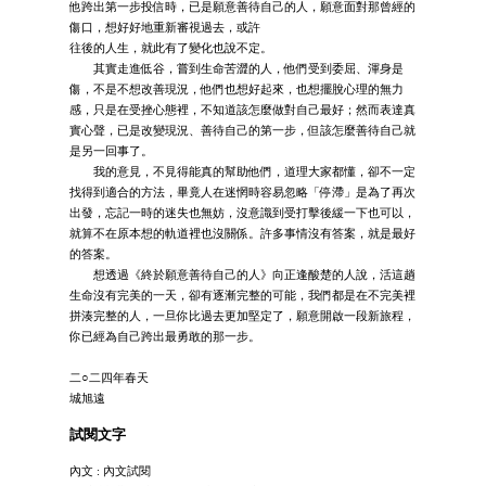
他跨出第一步投信時，已是願意善待自己的人，願意面對那曾經的
傷口，想好好地重新審視過去，或許
往後的人生，就此有了變化也說不定。
其實走進低谷，嘗到生命苦澀的人，他們受到委屈、渾身是
傷，不是不想改善現況，他們也想好起來，也想擺脫心理的無力
感，只是在受挫心態裡，不知道該怎麼做對自己最好；然而表達真
實心聲，已是改變現況、善待自己的第一步，但該怎麼善待自己就
是另一回事了。
我的意見，不見得能真的幫助他們，道理大家都懂，卻不一定
找得到適合的方法，畢竟人在迷惘時容易忽略「停滯」是為了再次
出發，忘記一時的迷失也無妨，沒意識到受打擊後緩一下也可以，
就算不在原本想的軌道裡也沒關係。許多事情沒有答案，就是最好
的答案。
想透過《終於願意善待自己的人》向正逢酸楚的人說，活這趟
生命沒有完美的一天，卻有逐漸完整的可能，我們都是在不完美裡
拼湊完整的人，一旦你比過去更加堅定了，願意開啟一段新旅程，
你已經為自己跨出最勇敢的那一步。
二○二四年春天
城旭遠
試閱文字
內文 : 內文試閱