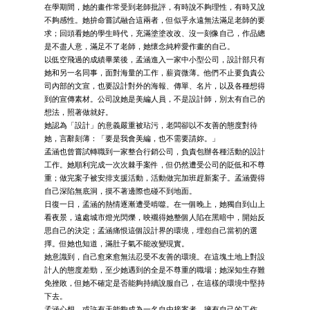
在學期間，她的畫作常受到老師批評，有時說不夠理性，有時又說
不夠感性。她拚命嘗試融合這兩者，但似乎永遠無法滿足老師的要
求；回頭看她的學生時代，充滿塗塗改改、沒一刻像自己，作品總
是不盡人意，滿足不了老師，她懷念純粹愛作畫的自己。
以低空飛過的成績畢業後，孟涵進入一家中小型公司，設計部只有
她和另一名同事，面對海量的工作，薪資微薄。他們不止要負責公
司內部的文宣，也要設計對外的海報、傳單、名片，以及各種想得
到的宣傳素材。公司說她是美編人員，不是設計師，別太有自己的
想法，照著做就好。
她認為「設計」的意義嚴重被玷污，老闆卻以不友善的態度對待
她，言辭刻薄：「要是我會美編，也不需要請妳。」
孟涵也曾嘗試轉職到一家整合行銷公司，負責包辦各種活動的設計
工作。她順利完成一次次棘手案件，但仍然遭受公司的貶低和不尊
重；做完案子被安排支援活動，活動做完加班趕新案子。孟涵覺得
自己深陷無底洞，摸不著邊際也碰不到地面。
日復一日，孟涵的熱情逐漸遭受啃噬。在一個晚上，她獨自到山上
看夜景，遠處城市燈光閃爍，映襯得她整個人陷在黑暗中，開始反
思自己的決定；孟涵痛恨這個設計界的環境，埋怨自己當初的選
擇。但她也知道，滿肚子氣不能改變現實。
她意識到，自己愈來愈無法忍受不友善的環境。在這塊土地上對設
計人的態度差勁，至少她遇到的全是不尊重的職場；她深知生存難
免挫敗，但她不確定是否能夠持續說服自己，在這樣的環境中堅持
下去。
孟涵心想，或許有天能夠成為一名自由接案者，擁有自己的工作