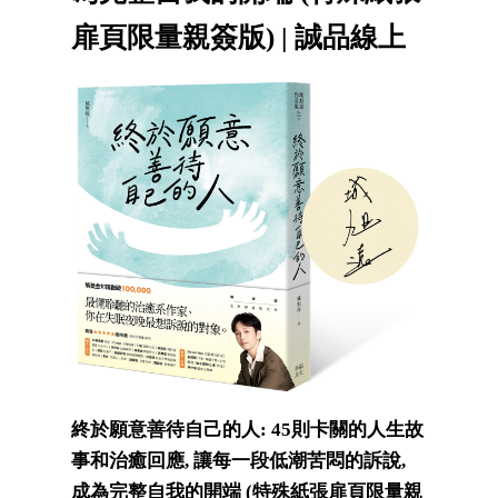
扉頁限量親簽版) | 誠品線上
終於願意善待自己的人: 45則卡關的人生故
事和治癒回應, 讓每一段低潮苦悶的訴說,
成為完整自我的開端 (特殊紙張扉頁限量親