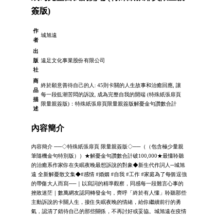
簽版)
作
城旭遠
者
出
版
遠足文化事業股份有限公司
社
商
終於願意善待自己的人: 45則卡關的人生故事和治癒回應, 讓
品
每一段低潮苦悶的訴說, 成為完整自我的開端 (特殊紙張扉頁
描
限量親簽版)：特殊紙張扉頁限量親簽版解憂金句讚數合計
述
內容簡介
內容簡介 ──◇特殊紙張扉頁 限量親簽版◇──（（包含極少量親
筆隨機金句特別版））★解憂金句讚數合計破100,000★最懂聆聽
的治癒系作家你在失眠夜晚最想訴說的對象◆新生代作詞人─城旭
遠 全新解憂散文集◆#感情 #婚姻 #自我 #工作 #家庭為了每個逞強
的帶傷大人而寫──｜以寫詞的精準觀察，同感每一段難言心事的
挫敗迷茫｜數萬網友認同轉發金句，齊呼「終於有人懂」聆聽那些
主動訴說的卡關人生，接住失眠夜晚的情緒，給你繼續前行的勇
氣，認清了錯待自己的那些關係，不再討好或妥協。城旭遠在疫情