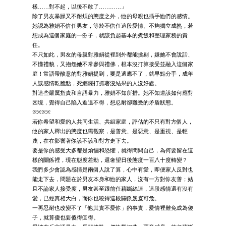
樣……對不起，以後不敢了…………」
除了男友暴躁又不耐煩的態度之外，他的母親也插手他們的感情。
她認為雅娟不信任男友，等於不信任這段愛情、不夠獨立成熟，若
想成為這個家庭的一份子，就該負起基本的煮飯和整理家務的責
任。
不只如此，男友的母親對雅娟從裡到外都能挑剔，嫌她不會說話、
不懂禮貌，又抱怨她不常參與禮佛，根本沒打算接受並融入這個家
庭！常語帶酸意的對雅娟提到，要是適應不了，就早點分手，成年
人談感情乾脆點，死纏爛打抓著沒結果的人沒好處。
對這些嚴厲指責和言語暴力，雅娟不知所措。她不知道該如何應對
困境，覺得自己陷入進退不得，想忍耐卻難受的矛盾狀態。
※※※※
若你希望和愛的人共同生活、共組家庭，評估的不只有對方個人，
他的家人釋出的態度也需觀察，是善意、是惡意、是重視、是輕
蔑，在在影響著你該不該和對方走下去。
要是你的感受大多都是煩惱和恐懼，就得問問自己，為何要留在這
樣的關係裡，現在態度差勁，還奢望日後態度一百八十度轉變？
我們多少會認為感情是兩個人說了算，心中有愛，即便家人反對也
能走下去，問題在於男友本身和他的家人，沒有一方對你友善；姑
且不論家人接受度，男友甚至跟前任藕斷絲連，這段感情還有沒有
愛，已經真相大白，而你也曉得這段關係岌岌可危。
一再忍耐也改變不了「他其實不愛你」的事實，愛情裡難免成為傻
子，就算傻也要傻得值得。