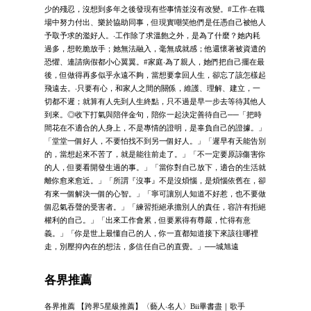
少的殘忍，沒想到多年之後發現有些事情並沒有改變。#工作‧在職
場中努力付出、樂於協助同事，但現實嘲笑他們是任憑自己被他人
予取予求的濫好人。‧工作除了求溫飽之外，是為了什麼？她內耗
過多，想乾脆放手；她無法融入，毫無成就感；他還懷著被資遣的
恐懼、連請病假都小心翼翼。#家庭‧為了親人，她們把自己擺在最
後，但做得再多似乎永遠不夠，當想要拿回人生，卻忘了該怎樣起
飛遠去。‧只要有心，和家人之間的關係，維護、理解、建立，一
切都不遲；就算有人先到人生終點，只不過是早一步去等待其他人
到來。◎收下打氣與陪伴金句，陪你一起決定善待自己──「把時
間花在不適合的人身上，不是專情的證明，是辜負自己的證據。」
「堂堂一個好人，不要怕找不到另一個好人。」「遲早有天能告別
的，當想起來不苦了，就是能往前走了。」「不一定要原諒傷害你
的人，但要看開發生過的事。」「當你對自己放下，適合的生活就
離你愈來愈近。」「所謂『沒事』不是沒煩惱，是煩惱依舊在，卻
有來一個解決一個的心智。」「寧可讓別人知道不好惹，也不要做
個忍氣吞聲的受害者。」「練習拒絕承擔別人的責任，容許有拒絕
權利的自己。」「出來工作會累，但要累得有尊嚴，忙得有意
義。」「你是世上最懂自己的人，你一直都知道接下來該往哪裡
走，別壓抑內在的想法，多信任自己的直覺。」──城旭遠
各界推薦
各界推薦 【跨界5星級推薦】〈藝人‧名人〉Bii畢書盡｜歌手