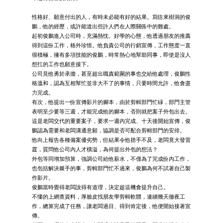
性格好、願意付出的人，有時未必能有好的結果。寫信來樹洞的俊
鵬，他的經歷，或許能道出些許人們在人際關係中的難處。
起初俊鵬進入公司時，充滿熱忱、好學的心態，他透過朋友的推薦
得到這份工作，格外珍惜。他負責公司的行銷宣傳，工作態度一直
很積極，擁有多項技能的俊鵬，時常熱心地幫助同事，即使是沒人
想扛的工作也願意接下。
公司見他勇於承擔，甚至超出職責範圍的事也交給他處理，俊鵬性
格溫和，認為互相幫忙並非大不了的事情，只要時間允許，他會盡
力完成。
有次，他提出一份宣傳影片的腳本，由於剪輯部門忙碌，部門主管
表明至少要等三週，才能完成他的腳本，否則就把案子外包出去。
這是老闆交代的重要案子，要求一週內完成、十天後開始宣傳，俊
鵬認為需要和老闆溝通意願，協調是否可配合剪輯部門的安排。
他向上報告各種備案優劣勢，但結果令他措手不及，老闆竟大發雷
霆，質問他公司內人才橫溢，為何提出外包的想法？
外包等同增加預算，強調公司給他薪水，不僅為了完成份內工作，
也包括解決棘手的事，剪輯部門忙不過來，俊鵬為何不試著自己製
作影片。
俊鵬當時覺得老闆說得有道理，決定趁這機會提升自己。
不懂的上網查資料，厚臉皮找朋友學剪輯軟體，連續幾天徹夜工
作，總算完成了任務，讓老闆過目、得到肯定後，他便開始接著宣
傳。