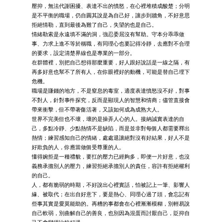
壓抑，無法代謝困擾、表達不出的憤怒，在心裡堆積成酸楚；分明
是不平衡的職場，仍自圓其說是為自己好，讓步到牆角，不好意思
拒絕情勒，直到最後為難了自己，失望的也是自己。
情緒勒索是永遠填不滿的洞，強忍委屈沒有幫助。守本分乖乖做
事、力求上進不等於稱職，有同理心也要記得冷靜，去應對不合理
的要求，設定清楚界線也是專業的一部分。
在群體裡，別把自己想得那麼重要，好人跟好說話是一線之隔，有
再多好意也幫不了所有人，在你眼裡好的動機，可能是替自己埋下
危機。
職場是賺錢的地方，不是窒息的毒室，適度表達憤怒沒不好，對事
不對人，針對事件探究，反而是顯現人的智慧和情商；儘管直接會
帶來衝擊，但不帶著傷活著，又該如何成為成熟大人。
世界不完美但也不壞，壞的是操弄人心的人。接納誠實表達的自
己，多點冷靜、少點熱情不是缺陷，而是並非對每個人都需要釋出
熱情；練習感知自己的情緒，處處退讓絕對沒有好結果，好人不是
好欺負的人，你應當做個受尊重的人。
懂得婉拒是一種禮貌，要扛的壓力已經夠多，即便一片好意，也沒
義務承擔別人的壓力，練習拒絕承擔別人的責任，容許有拒絕權利
的自己。
人，都有脆弱的時期，不好說出心裡實話，怕被記上一筆、影響人
緣、被取代；在出自好意下，要是熱心、同理心過了頭，會忘記有
些事其實是愛莫能助的。再糟的事都會在心裡漸漸模糊，別輕易說
自己軟弱，別曲解自己的善良，也別因為混蛋而討厭自己，貶抑自