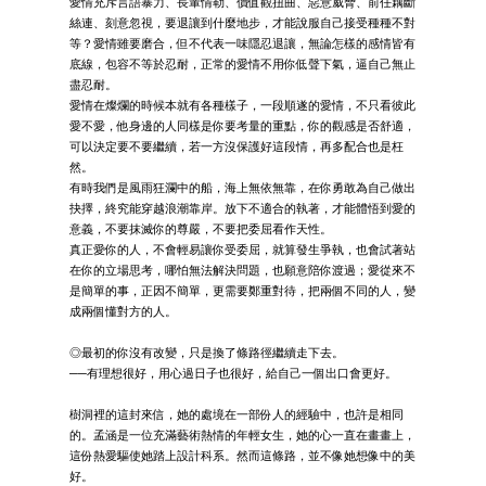
愛情充斥言語暴力、長輩情勒、價值觀扭曲、惡意威脅、前任藕斷
絲連、刻意忽視，要退讓到什麼地步，才能說服自己接受種種不對
等？愛情雖要磨合，但不代表一味隱忍退讓，無論怎樣的感情皆有
底線，包容不等於忍耐，正常的愛情不用你低聲下氣，逼自己無止
盡忍耐。
愛情在燦爛的時候本就有各種樣子，一段順遂的愛情，不只看彼此
愛不愛，他身邊的人同樣是你要考量的重點，你的觀感是否舒適，
可以決定要不要繼續，若一方沒保護好這段情，再多配合也是枉
然。
有時我們是風雨狂瀾中的船，海上無依無靠，在你勇敢為自己做出
抉擇，終究能穿越浪潮靠岸。放下不適合的執著，才能體悟到愛的
意義，不要抹滅你的尊嚴，不要把委屈看作天性。
真正愛你的人，不會輕易讓你受委屈，就算發生爭執，也會試著站
在你的立場思考，哪怕無法解決問題，也願意陪你渡過；愛從來不
是簡單的事，正因不簡單，更需要鄭重對待，把兩個不同的人，變
成兩個懂對方的人。
◎最初的你沒有改變，只是換了條路徑繼續走下去。
──有理想很好，用心過日子也很好，給自己一個出口會更好。
樹洞裡的這封來信，她的處境在一部份人的經驗中，也許是相同
的。孟涵是一位充滿藝術熱情的年輕女生，她的心一直在畫畫上，
這份熱愛驅使她踏上設計科系。然而這條路，並不像她想像中的美
好。