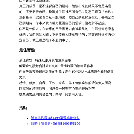
己不會變得比較好過。
真正的成長，是不違背自己的期待，勉強出來的結果不會是滿意
的，不要虧待自己。扮演好生活裡不同角色，別忘了還有「自己」
這個角色，試試看自私一點地過，照自己的意願過生活，去滿足自
己的期待，你本來就有權力重視自己的需求，沒有對不起誰。
你不是一個人，在未來的日子裡努力會被看見的，生活也會愈來愈
好的，我們來到人間，不是要被人隨意對待的，當難過時你不再否
定自己，就已經是很了不起的事了。
最佳賣點
最佳賣點 : 特殊紙張扉頁限量親簽版
解憂金句讚數合計破100,000最懂聆聽的治癒系作家
你在失眠夜晚最想訴說的對象：新生代作詞人─城旭遠全新解憂散
文集
感情、婚姻、自我、工作、家庭，為了每個逞強的帶傷大人而寫
以寫詞的精準觀察，同感每一段難言心事的挫敗迷茫
數萬網友認同轉發金句，齊呼「終於有人懂」
活動
讀書共和國滿$1499贈質感後背包
限時！讀書共和國滿$1000折$100