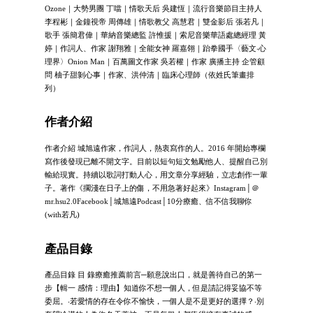
Ozone｜大勢男團 丁噹｜情歌天后 吳建恆｜流行音樂節目主持人
李程彬｜金鐘視帝 周傳雄｜情歌教父 高慧君｜雙金影后 張若凡｜
歌手 張簡君偉｜華納音樂總監 許惟援｜索尼音樂華語處總經理 黃
婷｜作詞人、作家 謝翔雅｜全能女神 羅嘉翎｜跆拳國手〈藝文‧心
理界〉Onion Man｜百萬圖文作家 吳若權｜作家 廣播主持 企管顧
問 柚子甜剝心事｜作家、洪仲清｜臨床心理師（依姓氏筆畫排
列）
作者介紹
作者介紹 城旭遠作家，作詞人，熱衷寫作的人。2016 年開始專欄
寫作後發現已離不開文字。目前以短句短文勉勵他人、提醒自己別
輸給現實。持續以歌詞打動人心，用文章分享經驗，立志創作一輩
子。著作《擱淺在日子上的傷，不用急著好起來》Instagram│＠
mr.hsu2.0Facebook│城旭遠Podcast│10分療癒、信不信我聊你
(with若凡)
產品目錄
產品目錄 目 錄療癒推薦前言─願意說出口，就是善待自己的第一
步【輯一 感情：理由】知道你不想一個人，但是請記得妥協不等
委屈。‧若愛情的存在令你不愉快，一個人是不是更好的選擇？‧別