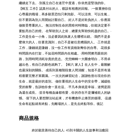
繼續走下去。‧別孤立自己在迷茫中度過，你依然是堅強的你。
【輯五 工作】認真付出的人，都該有相應的回報。‧一個重挫你信
心尊嚴的職場，再多願景恐怕只剩泡影。‧可以沮喪、可以生氣，
但不要因為別人而開始討厭自己。‧好人不是好欺負的人，你應當
做個受尊重的人。‧無法控制生命的黑暗何時降臨，但能決定要不
要點亮自己的燈。‧在幫助別人之前，總要先幫助快耗盡的自己。‧
工作是生命一小角，沒必要因此執著人生哪裡出錯。‧我們不是多
麼偉大的人，但要意識到，自己不是被任意糟蹋的人。‧工作就是
工作，賺錢就是賺錢，沒一份工作有資格剝奪你的自尊。‧花很多
時間跟內在打架，不如花時間跟內在相處。‧用時間擦亮眼前的
路，別用時間消耗珍貴的意志。‧兜兜轉轉一大圈會明白，不用卓
越出色，有自己的顏色就夠了。【輯六 家人】在人生中，最難解
也最深刻的關係。‧成長到某種階段會人間清醒，知道不是所有過
程都要完整才算圓滿。‧一次次的練習紀念，謝謝他曾出現在你的
生命，就是最好的道別。‧做你重視的人生命中的安全帶，減緩他
受的衝擊，告訴他你會一直在這。‧平凡本身就是幸福，迷惘是因
為還在成長。‧並非每種血緣都有愛，你的存在不是彌補前人的缺
憾。‧留下的人要想辦法站起來，才有機會停止痛苦的循環。‧這趟
生命有起點就有終點，先離場的人，是先去終點等你。後記
商品規格
終於願意善待自己的人: 45則卡關的人生故事和治癒回