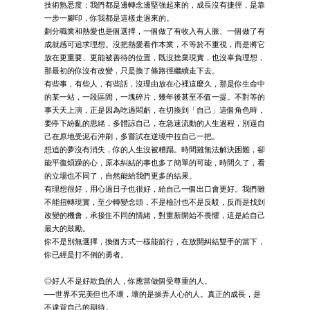
技術熟悉度；我們都是邊轉念邊堅強起來的，成長沒有捷徑，是靠
一步一腳印，你我都是這樣走過來的。
劃分職業和熱愛也是個選擇，一個做了有收入有人脈、一個做了有
成就感可追求理想。沒把熱愛看作本業，不等於不重視，而是將它
放在更重要、更能被善待的位置，既沒捨棄現實，也沒辜負理想，
那最初的你沒有改變，只是換了條路徑繼續走下去。
有些事，有些人，有些話，沒理由放在心裡這麼久，那是你生命中
的某一站，一段區間，一塊碎片，幾年後甚至不值一提。不對等的
事天天上演，正是因為吃過悶虧，在切換到「自己」這個角色時，
要停下紛亂的思緒，多體諒自己，在急速流動的人生過程，別逼自
己在原地受泥石沖刷，多嘗試在逆境中拉自己一把。
想追的夢沒有消失，你的人生沒被糟蹋。時間雖無法解決困難，卻
能平復煩躁的心，原本糾結的事也多了簡單的可能，時間久了，看
的立場也不同了，自然能給我們更多的結果。
有理想很好，用心過日子也很好，給自己一個出口會更好。我們雖
不能扭轉現實，至少轉變念頭，不是檢討也不是反駁，反而是找到
改變的機會，承接住不同的情緒，對重新開始不畏懼，這是給自己
最大的鼓勵。
你不是別無選擇，換個方式一樣能前行，在放開糾結雙手的當下，
你已經是打不倒的勇者。
◎好人不是好欺負的人，你應當做個受尊重的人。
──世界不完美但也不壞，壞的是操弄人心的人。真正的成長，是
不違背自己的期待。