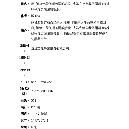
書名 /
應, 讓每一段低潮苦悶的訴說, 成為完整自我的開端 (特殊
紙張扉頁限量親簽版)
作者 /
城旭遠
終於願意善待自己的人: 45則卡關的人生故事和治癒回
應, 讓每一段低潮苦悶的訴說, 成為完整自我的開端 (特殊
簡介 /
紙張扉頁限量親簽版)：特殊紙張扉頁限量親簽版解憂金
句讚數合計
出版社
遠足文化事業股份有限公司
/
ISBN13
/
ISBN10
/
EAN /
8667106517829
誠品26
2682568085002
碼 /
頁數 /
352
裝訂 /
P:平裝
語言 /
1:中文 繁體
尺寸 /
14.8*20*2.1
級別 /
N:無