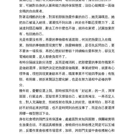
室，可她對自身的人脈和能力抱持保留態度，沒信心能獨當一面做
全職的自由業者。
對著這殘酷的社會，對當初那個熱愛作畫的自己，她充滿嘆息。她
把自己被逼入絕境，遲遲找不到出路；終於在不斷忍受壓力下，孟
涵達到隱忍極限，辭去工作什麼也不做，就待在家裡，試圖放棄所
有，包括她自己。
光是有愛沒有用，再愛的事物都有過渡期，何況把熱愛注入在職
業。熱情的事物飽受現實打擊，熱愛轉痛恨，是否先反問自己，要
不要休一場長假、再把心態好好整頓？持續輸出愛和努力，卻沒充
電補給能量，是人都會負荷不了。
有時分隔線沒劃分清楚，反而是種消耗，把那麼愛的事當作職業不
是做錯選擇，當我們決定把熱愛當做職業、事業經營時，就要有心
理準備，理想與現實兼顧本不易，職業事業不可能四季如春；有瓶
頸、有荊棘，挫折來襲該怎麼化解，也是在努力過程中必修的學
分。
幾年前，憂鬱症選上我。那時候我不信有「好起來」的一天，渾渾
噩噩，行屍走肉，質疑世界又懷疑自己，被沮喪淹沒、一再否定人
生，對人充滿敵意、拒絕投射在我身上的好意。後來明白，那不是
好不好得起來的問題，也不是時間到自然沒事了，而是自己要選擇
用哪一種型態活下去。
身在社會裡的我們沒有保護傘，處處面對未知與困難，偶爾確實萌
生放棄念頭。不過認真權衡後，會曉得付出和收穫之間是可以互補
的，反覆作業會收穫市場需求，加班、跨部門支援中會收穫耐心和