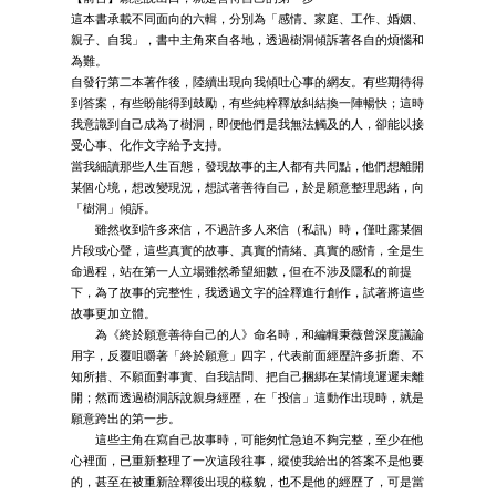
這本書承載不同面向的六輯，分別為「感情、家庭、工作、婚姻、
親子、自我」，書中主角來自各地，透過樹洞傾訴著各自的煩惱和
為難。
自發行第二本著作後，陸續出現向我傾吐心事的網友。有些期待得
到答案，有些盼能得到鼓勵，有些純粹釋放糾結換一陣暢快；這時
我意識到自己成為了樹洞，即便他們是我無法觸及的人，卻能以接
受心事、化作文字給予支持。
當我細讀那些人生百態，發現故事的主人都有共同點，他們想離開
某個心境，想改變現況，想試著善待自己，於是願意整理思緒，向
「樹洞」傾訴。
雖然收到許多來信，不過許多人來信（私訊）時，僅吐露某個
片段或心聲，這些真實的故事、真實的情緒、真實的感情，全是生
命過程，站在第一人立場雖然希望細數，但在不涉及隱私的前提
下，為了故事的完整性，我透過文字的詮釋進行創作，試著將這些
故事更加立體。
為《終於願意善待自己的人》命名時，和編輯秉薇曾深度議論
用字，反覆咀嚼著「終於願意」四字，代表前面經歷許多折磨、不
知所措、不願面對事實、自我詰問、把自己捆綁在某情境遲遲未離
開；然而透過樹洞訴說親身經歷，在「投信」這動作出現時，就是
願意跨出的第一步。
這些主角在寫自己故事時，可能匆忙急迫不夠完整，至少在他
心裡面，已重新整理了一次這段往事，縱使我給出的答案不是他要
的，甚至在被重新詮釋後出現的樣貌，也不是他的經歷了，可是當