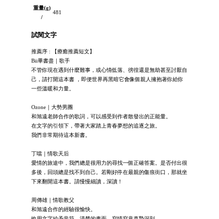
重量(g)
481
/
試閱文字
推薦序 : 【療癒推薦短文】
Bii畢書盡｜歌手
不管你現在遇到什麼難事，或心情低落、徬徨還是無助甚至討厭自
己，請打開這本書 ，即便世界再黑暗它會像個親人擁抱著你給你
一些溫暖和力量。
Ozone｜大勢男團
和旭遠老師合作的歌詞，可以感受到作者散發出的正能量。
在文字的引領下，帶著大家踏上青春夢想的追逐之旅。
我們非常期待這本新書。
丁噹｜情歌天后
愛情的旅途中，我們總是很用力的尋找一個正確答案。是否付出很
多後，回頭總是找不到自己。若剛好停在最親的傷痕街口，那就坐
下來翻開這本書。請慢慢細讀，深讀！
周傳雄｜情歌教父
和旭遠合作的經驗很愉快。
他用文字給予音符，清楚的畫面，寫情寫意真摯深刻。