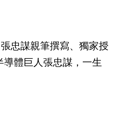
盒★張忠謀親筆撰寫、獨家授
半導體巨人張忠謀，一生