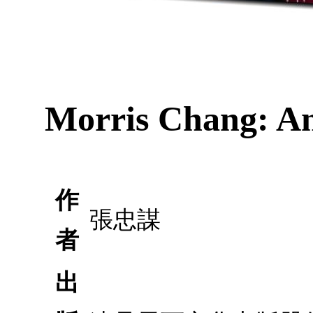
Morris Chang: A
作
張忠謀
者
出