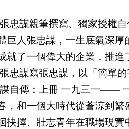
★張忠謀親筆撰寫、獨家授權
體巨人張忠謀，一生底氣深厚
成就了一個偉大的企業，推進
 張忠謀寫張忠謀，以「簡單
謀自傳：上冊 一九三一—— 
春，和一個大時代從蒼涼到繁
徊抉擇、壯志青年在職場現實