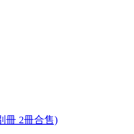
別冊 2冊合售)