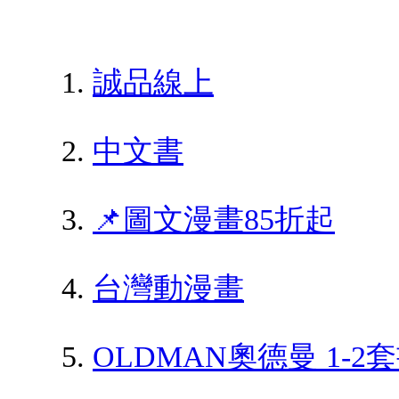
誠品線上
中文書
📌圖文漫畫85折起
台灣動漫畫
OLDMAN奧德曼 1-