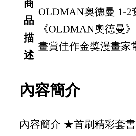
商
OLDMAN奧德曼 1-
品
《OLDMAN奧德曼
描
畫賞佳作金獎漫畫家
述
內容簡介
內容簡介 ★首刷精彩套書