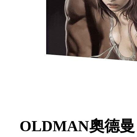
OLDMAN奧德曼