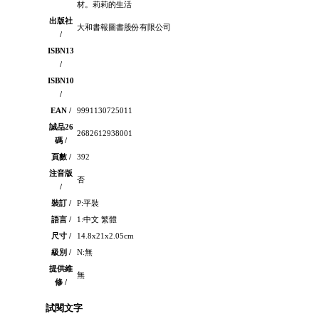
材。莉莉的生活
出版社
大和書報圖書股份有限公司
/
ISBN13
/
ISBN10
/
EAN /
9991130725011
誠品26
2682612938001
碼 /
頁數 /
392
注音版
否
/
裝訂 /
P:平裝
語言 /
1:中文 繁體
尺寸 /
14.8x21x2.05cm
級別 /
N:無
提供維
無
修 /
試閱文字