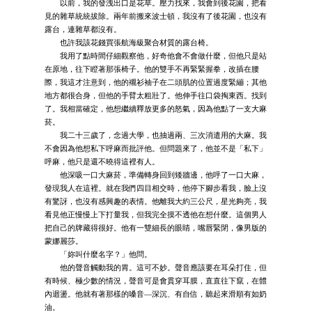
以前，我的發洩出口是花草。壓力找來，我會到後花園，把看
見的雜草統統拔除。兩年前搬來波士頓，我沒有了後花園，也沒有
露台，連雜草都沒有。
也許我該花錢買張航海級聚合材質的露台椅。
我用了點時間仔細觀察他，好奇他會不會做什麼，但他只是站
在原地，往下瞪著那張椅子。他的雙手不再緊緊握拳，改插在腰
際，我這才注意到，他的襯衫袖子在二頭肌的位置過度緊繃；其他
地方都很合身，但他的手臂太粗壯了。他伸手往口袋掏東西。找到
了。我相當確定，他想繼續釋放更多的怒氣，因為他點了一支大麻
菸。
我二十三歲了，念過大學，也抽過兩、三次消遣用的大麻。我
不會因為他想私下呼麻而批評他。但問題來了，他並不是「私下」
呼麻，他只是還不曉得這裡有人。
他深吸一口大麻菸，準備轉身回到矮牆邊，他呼了一口大麻，
發現我人在這裡。就在我們四目相交時，他停下腳步看我，臉上沒
有驚訝，也沒有感興趣的表情。他離我大約三公尺，星光夠亮，我
看見他正慢慢上下打量我，但我完全摸不透他在想什麼。這個男人
把自己的牌藏得很好。他有一雙細長的眼睛，嘴唇緊閉，像男版的
蒙娜麗莎。
「妳叫什麼名字？」他問。
他的聲音觸動我的胃。這可不妙。聲音應該要在耳朵打住，但
有時候、極少數的情況，聲音可是會貫穿耳膜，直直往下竄，在體
內迴盪。他就有著那樣的嗓音—深沉、有自信，聽起來滑順有如奶
油。