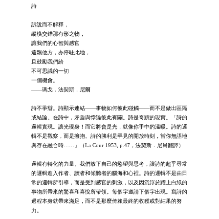
詩
訴說而不解釋，
縱橫交錯那有形之物，
讓我們的心智與感官
遠飄他方，亦停駐此地，
且鼓勵我們給
不可思議的一切
一個機會。
——瑪戈．法契斯．尼爾
詩不爭辯。詩顯示連結——事物如何彼此碰觸——而不是做出區隔
或結論。在詩中，矛盾與悖論彼此有關。詩是奇蹟的現實。「詩的
邏輯實現。讓光現身！而它將會是光，就像你手中的溫暖。詩的邏
輯不是觀察，而是擁抱。詩的勝利是罕見的開放時刻，當你無語地
與存在融合時……」（La Cour 1953, p.47，法契斯．尼爾翻譯）
邏輯有轉化的力量。我們放下自己的慾望與思考，讓詩的超乎尋常
的邏輯進入作者、讀者和傾聽者的腦海和心裡。詩的邏輯不是由日
常的邏輯所引導，而是受到感官的刺激，以及因沉浮於躍上白紙的
事物所帶來的驚喜和喜悅所帶領。每個字邀請下個字出現。寫詩的
過程本身就帶來滿足，而不是那麼倚賴最終的收穫或對結果的努
力。