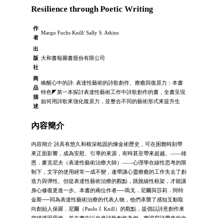
Resilience through Poetic Writing
作
Margo Fuchs Knill/ Sally S. Atkins
者
出
版
大和書報圖書股份有限公司
社
商
喚醒心中的詩: 表達性藝術的詩歌創作、療癒與復原力：本書
品
特色◤第一本探討表達性藝術工作中詩歌創作的書，全書呈現
描
如何用詩歌來強化復原力，並整合不同的藝術形式來提升生
述
內容簡介
內容簡介 詩具有悠久和根深柢固的煉金術歷史，可在困難時刻帶
來正面影響，成為安慰、引導的來源，有時甚至帶來超越。——雄
恩．麥克尼夫（表達性藝術治療大師）——心理學在線性思考的限
制下，文字的使用經常一成不變，連帶讓心靈療癒的工作失去了創
造力與彈性。但從表達性藝術治療的觀點，跳脫線性框架，才能讓
身心修復更進一步。本書的兩位作者──瑪戈．尼爾與莎莉．阿特
金斯──同為表達性藝術治療的代表人物，他們承襲了感知互動取
向創始人保羅．尼爾（Paolo J. Knill）的觀點，提倡以詩意創作來