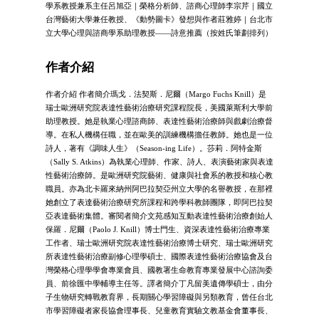
學系教授兼系主任呂旭亞｜榮格分析師、諮商心理師李宗芹｜國立
台灣藝術大學兼任教授、《動勢圖卡》發想與作者莊雅婷｜台北市
立大學心理與諮商學系助理教授——詩意推薦（按姓氏筆劃排列）
作者介紹
作者介紹 作者簡介瑪戈．法契斯．尼爾（Margo Fuchs Knill）是
瑞士歐洲研究院表達性藝術治療研究課程院長，美國萊斯利大學前
助理教授。她是執業心理諮商師、表達性藝術治療師與戲劇治療督
導。在私人機構任職，並在歐美的訓練機構擔任教師。她也是一位
詩人，著有《調味人生》（Season-ing Life）。莎莉．阿特金斯
（Sally S. Atkins）為執業心理師、作家、詩人、表演藝術家與表達
性藝術治療師。是歐洲研究院藝術、健康與社會系的教授和核心教
職員。亦為北卡羅來納州阿巴拉契亞州立大學的名譽教授，在那裡
她創立了表達藝術治療研究所課程和跨學科教師團隊，即阿巴拉契
亞表達藝術集體。審閱者簡介文苑感知互動表達性藝術治療創始人
保羅．尼爾（Paolo J. Knill）博士門生、資深表達性藝術治療專業
工作者、瑞士歐洲研究院表達性藝術治療博士研究、瑞士歐洲研究
所表達性藝術治療副修心理學碩士、國際表達性藝術治療協會及台
灣榮格心理學學會專業會員、國教署生命教育專業發展中心諮詢委
員、前徐匯中學輔導主任等。譯者簡介丁凡留美遺傳學碩士，由分
子生物研究轉戰教育界，長期關心學習障礙與另類教育，曾任台北
市學習障礙者家長協會理事長、兒童教育實驗文教基金會董事長、