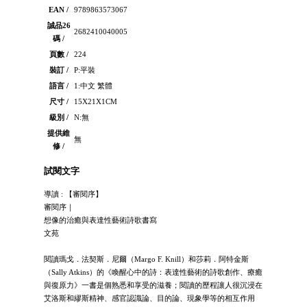
EAN /
9789863573067
誠品26
2682410040005
碼 /
頁數 /
224
裝訂 /
P:平裝
語言 /
1:中文 繁體
尺寸 /
15X21X1CM
級別 /
N:無
提供維
無
修 /
試閱文字
導讀 : 【審閱序】
審閱序｜
想像的治癒與表達性藝術詩歌書寫
文苑
閱讀瑪戈．法契斯．尼爾（Margo F. Knill）和莎莉．阿特金斯
（Sally Atkins）的《喚醒心中的詩：表達性藝術的詩歌創作、療癒
與復原力》一書是個熟悉和享受的滋養；閱讀的歷程讓人很沉浸在
艾洛斯和繆斯精神、感官認識論、目的論、現象學等的相互作用