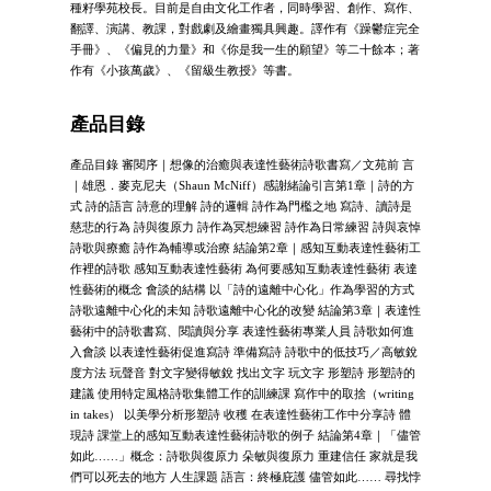
種籽學苑校長。目前是自由文化工作者，同時學習、創作、寫作、
翻譯、演講、教課，對戲劇及繪畫獨具興趣。譯作有《躁鬱症完全
手冊》、《偏見的力量》和《你是我一生的願望》等二十餘本；著
作有《小孩萬歲》、《留級生教授》等書。
產品目錄
產品目錄 審閱序｜想像的治癒與表達性藝術詩歌書寫／文苑前 言
｜雄恩．麥克尼夫（Shaun McNiff）感謝緒論引言第1章｜詩的方
式 詩的語言 詩意的理解 詩的邏輯 詩作為門檻之地 寫詩、讀詩是
慈悲的行為 詩與復原力 詩作為冥想練習 詩作為日常練習 詩與哀悼
詩歌與療癒 詩作為輔導或治療 結論第2章｜感知互動表達性藝術工
作裡的詩歌 感知互動表達性藝術 為何要感知互動表達性藝術 表達
性藝術的概念 會談的結構 以「詩的遠離中心化」作為學習的方式
詩歌遠離中心化的未知 詩歌遠離中心化的改變 結論第3章｜表達性
藝術中的詩歌書寫、閱讀與分享 表達性藝術專業人員 詩歌如何進
入會談 以表達性藝術促進寫詩 準備寫詩 詩歌中的低技巧／高敏銳
度方法 玩聲音 對文字變得敏銳 找出文字 玩文字 形塑詩 形塑詩的
建議 使用特定風格詩歌集體工作的訓練課 寫作中的取捨（writing
in takes） 以美學分析形塑詩 收穫 在表達性藝術工作中分享詩 體
現詩 課堂上的感知互動表達性藝術詩歌的例子 結論第4章｜「儘管
如此……」概念：詩歌與復原力 朵敏與復原力 重建信任 家就是我
們可以死去的地方 人生課題 語言：終極庇護 儘管如此…… 尋找悖