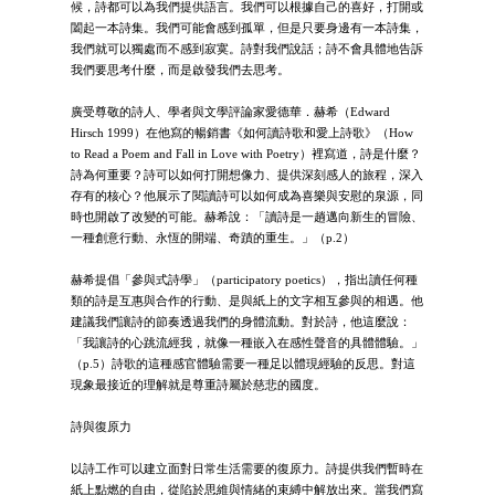
候，詩都可以為我們提供語言。我們可以根據自己的喜好，打開或
闔起一本詩集。我們可能會感到孤單，但是只要身邊有一本詩集，
我們就可以獨處而不感到寂寞。詩對我們說話；詩不會具體地告訴
我們要思考什麼，而是啟發我們去思考。
廣受尊敬的詩人、學者與文學評論家愛德華．赫希（Edward
Hirsch 1999）在他寫的暢銷書《如何讀詩歌和愛上詩歌》（How
to Read a Poem and Fall in Love with Poetry）裡寫道，詩是什麼？
詩為何重要？詩可以如何打開想像力、提供深刻感人的旅程，深入
存有的核心？他展示了閱讀詩可以如何成為喜樂與安慰的泉源，同
時也開啟了改變的可能。赫希說：「讀詩是一趟邁向新生的冒險、
一種創意行動、永恆的開端、奇蹟的重生。」（p.2）
赫希提倡「參與式詩學」（participatory poetics），指出讀任何種
類的詩是互惠與合作的行動、是與紙上的文字相互參與的相遇。他
建議我們讓詩的節奏透過我們的身體流動。對於詩，他這麼說：
「我讓詩的心跳流經我，就像一種嵌入在感性聲音的具體體驗。」
（p.5）詩歌的這種感官體驗需要一種足以體現經驗的反思。對這
現象最接近的理解就是尊重詩屬於慈悲的國度。
詩與復原力
以詩工作可以建立面對日常生活需要的復原力。詩提供我們暫時在
紙上點燃的自由，從陷於思維與情緒的束縛中解放出來。當我們寫