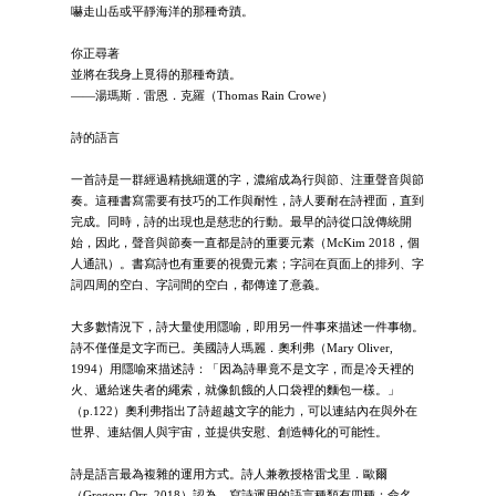
嚇走山岳或平靜海洋的那種奇蹟。
你正尋著
並將在我身上覓得的那種奇蹟。
——湯瑪斯．雷恩．克羅（Thomas Rain Crowe）
詩的語言
一首詩是一群經過精挑細選的字，濃縮成為行與節、注重聲音與節
奏。這種書寫需要有技巧的工作與耐性，詩人要耐在詩裡面，直到
完成。同時，詩的出現也是慈悲的行動。最早的詩從口說傳統開
始，因此，聲音與節奏一直都是詩的重要元素（McKim 2018，個
人通訊）。書寫詩也有重要的視覺元素；字詞在頁面上的排列、字
詞四周的空白、字詞間的空白，都傳達了意義。
大多數情況下，詩大量使用隱喻，即用另一件事來描述一件事物。
詩不僅僅是文字而已。美國詩人瑪麗．奧利弗（Mary Oliver,
1994）用隱喻來描述詩：「因為詩畢竟不是文字，而是冷天裡的
火、遞給迷失者的繩索，就像飢餓的人口袋裡的麵包一樣。」
（p.122）奧利弗指出了詩超越文字的能力，可以連結內在與外在
世界、連結個人與宇宙，並提供安慰、創造轉化的可能性。
詩是語言最為複雜的運用方式。詩人兼教授格雷戈里．歐爾
（Gregory Orr, 2018）認為，寫詩運用的語言種類有四種：命名、