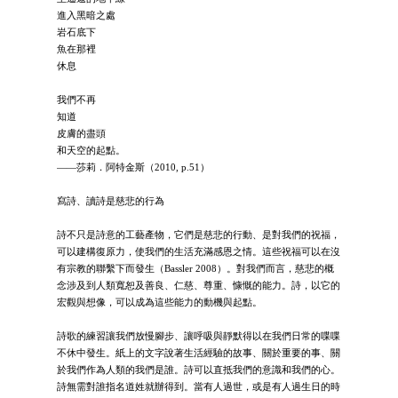
進入黑暗之處
岩石底下
魚在那裡
休息
我們不再
知道
皮膚的盡頭
和天空的起點。
——莎莉．阿特金斯（2010, p.51）
寫詩、讀詩是慈悲的行為
詩不只是詩意的工藝產物，它們是慈悲的行動、是對我們的祝福，
可以建構復原力，使我們的生活充滿感恩之情。這些祝福可以在沒
有宗教的聯繫下而發生（Bassler 2008）。對我們而言，慈悲的概
念涉及到人類寬恕及善良、仁慈、尊重、慷慨的能力。詩，以它的
宏觀與想像，可以成為這些能力的動機與起點。
詩歌的練習讓我們放慢腳步、讓呼吸與靜默得以在我們日常的喋喋
不休中發生。紙上的文字說著生活經驗的故事、關於重要的事、關
於我們作為人類的我們是誰。詩可以直抵我們的意識和我們的心。
詩無需對誰指名道姓就辦得到。當有人過世，或是有人過生日的時