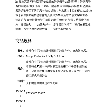
論 經由寫詩和解 受到朵敏啟發的詩歌例子 結論第5章｜詩歌與學
習的目的論 遇見他者 「成為」的存在 詩與神祕 詩與驚奇 詩與美
透過詩歌學習不同的思考方式 詩歌，作為藝術本位的研究 結論第6
章｜表達性藝術的詩歌作為具復原力的生活方式 從文字到世界：
豐富語言 表達性藝術詩的前提 詩歌的煉金術 詩歌，培育愛的地
方：儘管如此…… 結論附錄一｜參考書目附錄二｜我們在表達性
藝術工作中使用的詩歌附錄三｜作者的其他著作
商品規格
書名 /
喚醒心中的詩: 表達性藝術的詩歌創作、療癒與復原力
作者 /
Margo Fuchs Knill Sally S. Atkins
喚醒心中的詩: 表達性藝術的詩歌創作、療癒與復原力：
本書特色◤第一本探討表達性藝術工作中詩歌創作的
簡介 /
書，全書呈現如何用詩歌來強化復原力，並整合不同的
藝術形式來提升生
出版社
大和書報圖書股份有限公司
/
ISBN13
9789863573067
/
ISBN10
/