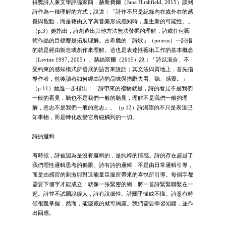
得獎詩人兼文學評論家簡．赫斯費爾（Jane Hirshfield, 2015）談到
詩作為一種理解的方式，說道：「詩作不只是紀錄內在或外在的感
覺與觀點，而是藉由文字與音樂形成感知時，產生新的可能性。」
（p.3）她指出，詩創造出其他方法無法發掘的理解，詩或任何藝
術作品的目標都是拓展理解。古希臘的「詩歌」（poiesis）一詞指
的就是經由製造或創作來理解。這也是表達性藝術工作的基本概念
（Levine 1997, 2005）。赫絲斯爾（2015）說：「詩以混合、不
受約束的感知模式所發展的語言來說話；其文法與質地上，首先指
導作者，然後讀者如何經由詩的品味與措辭去看、聽、感覺。」
（p.11）她進一步指出：「詩帶來的禮物就是，詩的看見不是我們
一般的看見，聽也不是我們一般的聽見，理解不是我們一般的理
解，意志不是我們一般的意志」。（p.12）詩渴望的不只是表達已
知事物，而是轉化改變它所碰觸到的一切。
詩的邏輯
有時候，詩被認為是沒有邏輯的，是純粹的情感。詩的存在超越了
我們理性邏輯思考的侷限。詩有詩的邏輯，不是由日常邏輯引導，
而是由感官的刺激與對這能量臣服所帶來的喜悅所引導。每個字都
需要下個字才能成立；就像一張緊密的網，將一首詩緊緊聯繫在一
起。詩並不試圖說服人，詩有說服性。詩關乎懂或不懂。詩意有時
候很難掌握，然而，能隱藏的就可揭露。我們需要學習傾聽，並作
出回應。