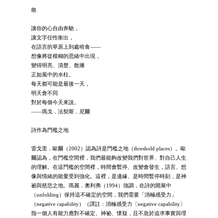
敢
讓你的心自由奔馳，
讓文字任性衝出，
在語言的草原上到處啃食——
想像將從模糊的思緒中出現，
變得明亮、清楚、散播
正如風中的水柱。
每天都可能是最後一天，
明天會不同
對於每個今天來說。
——瑪戈．法契斯．尼爾
詩作為門檻之地
雷戈里．歐爾（2002）認為詩是門檻之地（threshold places）。歐
爾認為，在門檻空間裡，我們最能夠改變我們對世界、對自己人生
的理解。在這門檻的空間裡，時間會暫停、改變會發生，語言、想
像與情緒的能量受到強化。這裡，是邊緣、是時間暫停時刻，是神
祕與慈悲之地。瑪麗．奧利弗（1994）強調，在詩的開展中
（unfolding）保持這不確定的空間，我們需要「消極感受力」
（negative capability）（譯註：消極感受力〔negative capability〕
指一個人有能力應對不確定、神祕、懷疑，且不急於追求事實與理