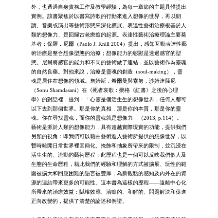
外，也透過自身實務工作及教學經驗，為每一章節的主題具體提出
實例。該書聚焦於以書寫詩歌的行動來進入想像的世界，再以朗
讀、音樂或演出等藝術形態來深化擴展。表達性藝術治療根基於人
類的想像力、是回歸古老療癒的起源。表達性藝術治療理論主要奠
基者：保羅．尼爾（Paolo J. Knill 2004）提出，感知互動表達性藝
術治療是整合想像型態的治療；想像能力的彰顯是透過感官的型
態。尼爾將感官的能力和不同的藝術做了連結，並以藝術作為靈魂
的自然良藥。對他來說，治療是靈魂的創造（soul-making），靈
魂是居住在想像的領域。詹姆斯．希爾曼與索努．沙姆達薩尼
（Sonu Shamdasani）在《死者哀歌：榮格《紅書》之後的心理
學》的對話裡，提到：「心靈是個活生生的想像世界，任何人都可
以下去到那個世界。那是你的真相，那是你的本質，那是你的靈
魂。你在尋找靈魂，而你的靈魂就是想像力」（2013, p.114）。
藝術是源於人類的想像能力，具有超越實際現實的功能，提供我們
另類的視角：即我們可以藉由藝術進入藝術所提供的想像世界，以
暫時離開日常世界裡因簡化、掩飾和抽象所帶來的限制，並沉浸在
活生生的、流動的藝術歷程；此歷程也是一個可以反映我們個人及
生態的生命歷程，藉此我們的經驗和理解的方式被擴展、玩性的範
圍被擴大和回應困難的語言被豐厚，為新觀點的感知及內外在的資
源的連結帶來更多的可能性。這本書為這樣的歷程——遠離中心化
所帶來的治療效益：賦權效應、治癒的、和解的、問題解決和促進
正向改變的，提供了清楚的論述和例證。