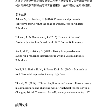
本書對於表達性藝術治療專業工作者的專業發展，或使用表達性藝
術於治療或教育輔導的專業工作者來說，是不可缺少的引導指南。
參考文獻
Atkins, S., & Eberhart, H. (2014). Presence and process in
expressive arts work: At the edge of wonder. Jessica Kingsley
Publishers.
Hillman, J., & Shamdasani, S. (2013). Lament of the dead:
Psychology after Jung's Red Book. WW Norton & Company.
Knill, M. F., & Atkins, S. (2020). Poetry in expressive arts:
Supporting resilience through poetic writing. Jessica Kingsley
Publishers.
Knill, P. J., Barba, H. N., & Fuchs-Knill, M. (2004). Minstrels of
soul: Termodal expressive therapy. Egs Press.
Tibaldi, M. (2014). ‘Clinical implications of James Hillman’s theory
in a multicultural and changing world.’ Analytical Psychology in a
Changing World: The search for self, identity and community, 147.
試閱文字