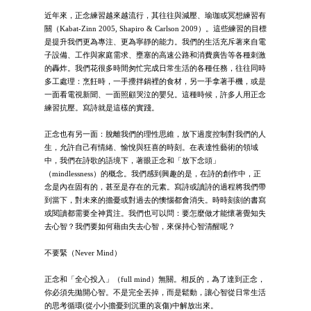
近年來，正念練習越來越流行，其往往與減壓、瑜珈或冥想練習有
關（Kabat-Zinn 2005, Shapiro & Carlson 2009）。這些練習的目標
是提升我們更為專注、更為寧靜的能力。我們的生活充斥著來自電
子設備、工作與家庭需求、壅塞的高速公路和消費廣告等各種刺激
的轟炸。我們花很多時間匆忙完成日常生活的各種任務，往往同時
多工處理：烹飪時，一手攪拌鍋裡的食材，另一手拿著手機，或是
一面看電視新聞、一面照顧哭泣的嬰兒。這種時候，許多人用正念
練習抗壓。寫詩就是這樣的實踐。
正念也有另一面：脫離我們的理性思維，放下過度控制對我們的人
生，允許自己有情緒、愉悅與狂喜的時刻。在表達性藝術的領域
中，我們在詩歌的語境下，著眼正念和「放下念頭」
（mindlessness）的概念。我們感到興趣的是，在詩的創作中，正
念是內在固有的，甚至是存在的元素。寫詩或讀詩的過程將我們帶
到當下，對未來的擔憂或對過去的懊惱都會消失。時時刻刻的書寫
或閱讀都需要全神貫注。我們也可以問：要怎麼做才能懷著覺知失
去心智？我們要如何藉由失去心智，來保持心智清醒呢？
不要緊（Never Mind）
正念和「全心投入」（full mind）無關。相反的，為了達到正念，
你必須先拋開心智。不是完全丟掉，而是鬆動，讓心智從日常生活
的思考循環(從小小擔憂到沉重的哀傷)中解放出來。