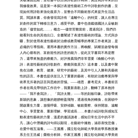
突破僵固思維，並在書中以自身詩歌創作為例，實證寫詩帶來的自
我修復效果。這是第一本探討表達性藝術工作中詩歌創作的書，呈
現如何用詩歌來強化復原力，並整合不同藝術形式來提升生活品
質。閱讀本書，你會發現寫詩有「遠離中心」的特質，讓人在專注
於創作的當下轉移注意力，感受平靜。書中也借鑑德國詩人朵敏創
造的「儘管如此……」概念──儘管苦難當前，透過寫詩，我們仍
能看到生命的其他出口。全書闡述了表達性藝術的理論、方式與步
驟，對於使用表達性藝術於治療或教育輔導的專業工作者來說，是
必備的引導指南。運用本書的實作方法，將喚醒、賦權並啟發每個
人內心都有的、富創造性的詩意的能力，從此文字書寫不再是壓
力，還帶來無盡的療癒力。好評推薦我們非常需要《喚醒心中的
詩：表達性藝術的詩歌創作、療癒與復原力》這本書，以及書中聚
焦在治療、教育、健康、研究中的藝術，及其中引人入勝和具藝術
性的語言。本書也提供並注入了重要的藝術，有助於治癒專業與學
術界充斥著的語言與思維的苦惱。——雄恩．麥考尼夫，本書前言
作者在瑪戈帶領的工作坊中，我重新喜歡上詩，翻轉了原本抱持
——「我不會寫詩」、「寫詩太難」——等的刻板印象。詩歌帶來
新穎的意象，讓想像的翅膀輕盈飛翔，透過視角的轉換，在困頓中
開啟重生力量，放慢呼吸、安靜傾聽、敏銳覺察、保持開放、遠離
中心、享受驚喜、重新理解、學習成長……本書介紹詩歌與感知互
動表達性藝術的力量，溫柔的邀請讀者，感知日常生活中的不平
凡，讓心中潛藏的詩句得以顯現，在藝術中擁抱，涵容喜悅悲傷，
在愛中相互滋養。——王麗雁，國立彰化師範大學美術學系教授兼
系主任王浩威｜榮格分析師、作家王麗雁｜國立彰化師範大學美術