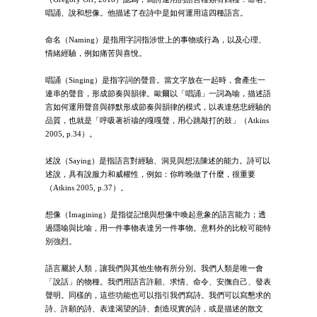
唱誦、說和想像。他描述了在詩中是如何運用這四種語言。
命名（Naming）是指用字詞指涉世上的事物或行為，以及心理、
情緒經驗，例如痛苦與喜悅。
唱誦（Singing）是指字詞的聲音。當文字放在一起時，會產生一
連串的聲音，形成節奏與韻律。歐爾以「唱誦」一詞為喻，描述語
言如何運用聲音與靜默形成節奏與韻律的模式，以表達慈悲經驗的
品質，也就是「呼吸著祈禱的嘎嘎聲，用心跳敲打的鼓」（Atkins
2005, p.34）。
述說（Saying）是指語言對經驗、洞見與想法陳述的能力。詩可以
述說，具有說服力和威權性，例如：你昨晚做了什麼，很重要
（Atkins 2005, p.37）。
想像（Imagining）是指從記憶與想像中喚起意象的語言能力；透
過隱喻與比喻，用一件事物表達另一件事物。意料外的比較可能特
別強烈。
語言屬於人類，讓我們與其他生物有所分別。我們人類是唯一會
「說話」的物種。我們用語言許願、求情、命令、安撫自己、發表
聲明。同樣的，這些功能也可以指引我們寫詩。我們可以寫懇求的
詩、許願的詩、表達渴望的詩、創造現實的詩，或是描述的散文