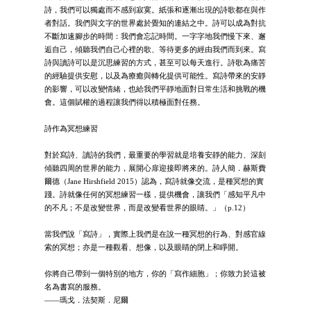
詩，我們可以獨處而不感到寂寞。紙張和逐漸出現的詩歌都在與作
者對話。我們與文字的世界處於覺知的連結之中。詩可以成為對抗
不斷加速腳步的時間：我們會忘記時間。一字字地我們慢下來、邂
逅自己，傾聽我們自己心裡的歌、等待更多的經由我們而到來。寫
詩與讀詩可以是沉思練習的方式，甚至可以每天進行。詩歌為痛苦
的經驗提供安慰，以及為療癒與轉化提供可能性。寫詩帶來的安靜
的影響，可以改變情緒，也給我們平靜地面對日常生活和挑戰的機
會。這個賦權的過程讓我們得以積極面對任務。
詩作為冥想練習
對於寫詩、讀詩的我們，最重要的學習就是培養安靜的能力、深刻
傾聽四周的世界的能力，展開心扉迎接即將來的。詩人簡．赫斯費
爾德（Jane Hirshfield 2015）認為，寫詩就像交流，是種冥想的實
踐。詩就像任何的冥想練習一樣，提供機會，讓我們「感知平凡中
的不凡；不是改變世界，而是改變看世界的眼睛。」（p.12）
當我們說「寫詩」，實際上我們是在說一種冥想的行為、對感官線
索的冥想；亦是一種觀看、想像，以及眼睛的閉上和睜開。
你將自己帶到一個特別的地方，你的「寫作細胞」；你致力於這被
名為書寫的服務。
——瑪戈．法契斯．尼爾