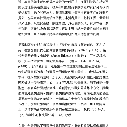
裡。本書的前半部她們提出詩歌的一般用法，進而到詩歌在感知互
動表達性藝術治療運用；後半部則提出詩歌的療癒本質如何為我們
提供希望、信心和復原力。整體說來整本書不只有作者們的詩歌所
貫穿，也為表達性藝術治療的核心本質所貫穿，包括了愛、透過創
作來理解、玩性的基礎、關注希望、身心靈的投入、資源本位、多
元觀點、讓作品為自身說話等，這是本難得結合表達性藝術治療理
論和實務，且以詩歌及詩學的藝術形態作為支持想像力的書。
尼爾和阿特金斯在書裡寫道：「詩歌的書寫（藝術創作）不在於
美，在於發自於內心的真實和確切的字眼」（2020, p.118）。榮
格學者詹姆斯．希爾曼（James Hillman）則提過：「字句就像枕
頭，如果放對位置，就能減輕痛苦」（引自 Tibaldi M 2014,
p.148）。如作者所言，這是第一本專注在感知互動表達性藝術工
作中詩歌書寫的書；詩歌是一門獨特的藝術學科，由於與其他藝術
學科一樣與想像有連結，所以可以喚起或找到以其他任何的想像型
態來做進一步地表達，如：從文字型態到視覺圖像、節奏或動作等
型態。在表達性藝術治療裡，這創意的行動如同遠離中心化，讓我
們真實經驗的護持和對的字眼的獲得成為可能，然而這創意的發生
需要在一個清楚的架構上，一個奠基在安全信任專業關係的護持的
基礎上、發生於治療師、個案和藝術歷程和作品的三角互動關係
上。這清楚的會談架構為作者們在第二章提出，包括（1）注入、
（2）遠離中心和美學分析、（3）收穫。
在書中作者們除了對表達性藝術治療基本概念和會談結構做出闡述