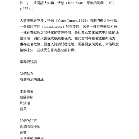
性。）。這是詩人約翰．濟慈（John Keats）原創的詞彙（1899,
p.277）。
人類學家維克多．特納（Victor Turner, 1995）強調門檻之地作為
一個閾限空間（liminal space）的重要性；它是一種存在狀態和另
一種存在狀態之間轉化的暫停時間、是社會及文化儀式中創造的過
度場域，例如入會儀式或結婚儀式。在此空間存在著能量與活力，
也存在著危險。要進入詩的門檻之地，需要開放與勇氣，才能願意
接觸未知，並接受它作為慈悲的行動。
當我們說話
我們站在
寬廣湖泊的邊緣
水面映著
成蔭綠樹
和清澈
藍天
我們的語言
圓潤而緩慢地
迴響
至遙遠的地平線