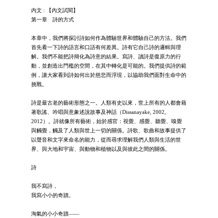
內文 : 【內文試閱】
第一章 詩的方式
本章中，我們將探討詩如何作為體驗世界和體驗自己的方法。我們
首先看一下詩的語言和口語有何差異。詩有它自己詩的邏輯與理
解。我們不能把詩簡化為詩意的結果。寫詩、讀詩是復原力的行
動，並創造出門檻的空間，在其中轉化是可能的。我們提供詩的範
例，讓大家看到詩如何出於慈悲而浮現，以協助我們面對生命中的
挑戰。
詩是最古老的藝術形態之一。人類有史以來，世上所有的人都會藉
著歌謠、吟唱與意象述說故事及神話（Dissanayake, 2002,
2012）。詩就像所有藝術，始於感官：視覺、感覺、聽覺、嗅覺
與觸覺，觸及了人類與世上一切的關係。詩歌、歌曲和故事提供了
以聲音和文字來命名的能力，從而尋求理解我們人類與生活的世
界、與大地和宇宙、與動物和植物以及與彼此之間的關係。
詩
我不寫詩，
我寫小小的奇蹟。
淘氣的小小奇蹟——