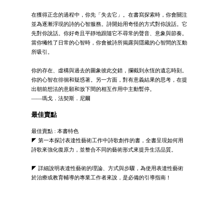
在獲得正念的過程中，你先「失去它」。在書寫探索時，你會關注
並為逐漸浮現的詩的心智服務。詩開始用奇怪的方式對你說話。它
先對你說話。你好奇且平靜地跟隨它不尋常的聲音、意象與節奏。
當你犧牲了日常的心智時，你會被詩所揭露與隱藏的心智間的互動
所吸引。
你的存在、虛構與過去的圖象彼此交錯，攔截到永恆的遺忘時刻。
你的心智在徘徊和疑惑著。另一方面，對有意義結果的思考，在提
出朝前想法的意願和放下間的相互作用中主動暫停。
——瑪戈．法契斯．尼爾
最佳賣點
最佳賣點 : 本書特色
◤ 第一本探討表達性藝術工作中詩歌創作的書，全書呈現如何用
詩歌來強化復原力，並整合不同的藝術形式來提升生活品質。
◤ 詳細說明表達性藝術的理論、方式與步驟，為使用表達性藝術
於治療或教育輔導的專業工作者來說，是必備的引導指南！