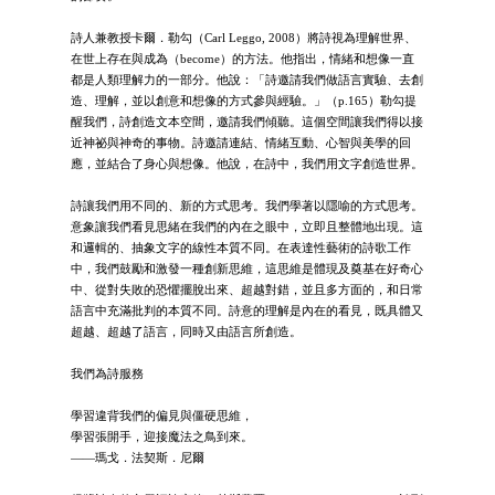
詩人兼教授卡爾．勒勾（Carl Leggo, 2008）將詩視為理解世界、
在世上存在與成為（become）的方法。他指出，情緒和想像一直
都是人類理解力的一部分。他說：「詩邀請我們做語言實驗、去創
造、理解，並以創意和想像的方式參與經驗。」（p.165）勒勾提
醒我們，詩創造文本空間，邀請我們傾聽。這個空間讓我們得以接
近神祕與神奇的事物。詩邀請連結、情緒互動、心智與美學的回
應，並結合了身心與想像。他說，在詩中，我們用文字創造世界。
詩讓我們用不同的、新的方式思考。我們學著以隱喻的方式思考。
意象讓我們看見思緒在我們的內在之眼中，立即且整體地出現。這
和邏輯的、抽象文字的線性本質不同。在表達性藝術的詩歌工作
中，我們鼓勵和激發一種創新思維，這思維是體現及奠基在好奇心
中、從對失敗的恐懼擺脫出來、超越對錯，並且多方面的，和日常
語言中充滿批判的本質不同。詩意的理解是內在的看見，既具體又
超越、超越了語言，同時又由語言所創造。
我們為詩服務
學習違背我們的偏見與僵硬思維，
學習張開手，迎接魔法之鳥到來。
——瑪戈．法契斯．尼爾