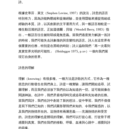
詩。
根據史蒂芬．萊文（Stephen Levine, 1997）的說法，詩意的語言
特別有力，因為詩能夠壓縮和提煉經驗，並使用隱喻來捕捉情緒或
經驗的本質。詩，以其創新的文字運用方式，與一般語言相較是一
種生動活潑的語言。正如溫德爾．貝瑞（Wendell Berry, 1983）指
出，一般語言往往被削弱或毫無意義。當我們過度努力解讀一首詩
的時候，我們可能失去詩象徵的與音樂性的語言。詩人在這世界有
個重要的任務，特別是在黑暗的時刻；詩人協助我們「再一次看到
真實世界光明的可能性」（Heidegger 1975, p.xv）一個向我們展
現它自身的世界。
詩意的理解
理解（knowing）有很多種。一種方法是詩歌的方式，它作為一種
慈悲的行動發生在我們身上。詩是一種實驗，讓我們開始追尋、試
圖理解，而且我們必須放下我們自以為知道的一切。這可能就像在
閱讀神諭。在詩中，我們矛盾地同時完成追尋者和先知者的任務。
當我們寫詩，我們在詩中創造了新的想法，從中學習。我們不僅僅
是寫下我們已知的；我們試圖形塑我們未知的、令我們疑惑的，以
及我們的熱情所在的。這熱情有兩層意義——充滿熱情的和受苦
的。詩意的理解也是體現的理解。我們可以打從心底、打從骨子裡
感覺到真實。我們在我們的移動、呼吸、血液與心跳中，感覺到詩
的節奏。