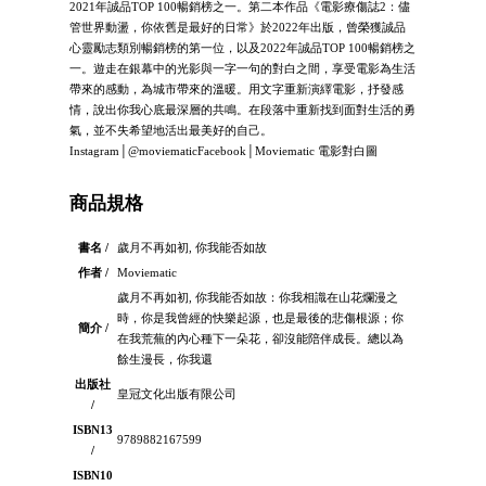
2021年誠品TOP 100暢銷榜之一。第二本作品《電影療傷誌2：儘
管世界動盪，你依舊是最好的日常》於2022年出版，曾榮獲誠品
心靈勵志類別暢銷榜的第一位，以及2022年誠品TOP 100暢銷榜之
一。遊走在銀幕中的光影與一字一句的對白之間，享受電影為生活
帶來的感動，為城市帶來的溫暖。用文字重新演繹電影，抒發感
情，說出你我心底最深層的共鳴。在段落中重新找到面對生活的勇
氣，並不失希望地活出最美好的自己。
Instagram│@moviematicFacebook│Moviematic 電影對白圖
商品規格
書名 /
歲月不再如初, 你我能否如故
作者 /
Moviematic
歲月不再如初, 你我能否如故：你我相識在山花爛漫之
時，你是我曾經的快樂起源，也是最後的悲傷根源；你
簡介 /
在我荒蕪的內心種下一朵花，卻沒能陪伴成長。總以為
餘生漫長，你我還
出版社
皇冠文化出版有限公司
/
ISBN13
9789882167599
/
ISBN10