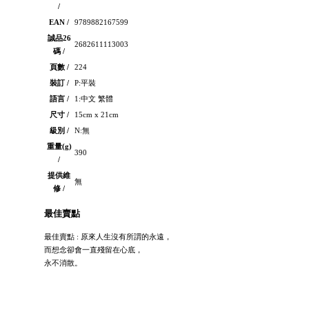
/
EAN /
9789882167599
誠品26
2682611113003
碼 /
頁數 /
224
裝訂 /
P:平裝
語言 /
1:中文 繁體
尺寸 /
15cm x 21cm
級別 /
N:無
重量(g)
390
/
提供維
無
修 /
最佳賣點
最佳賣點 : 原來人生沒有所謂的永遠，
而想念卻會一直殘留在心底，
永不消散。