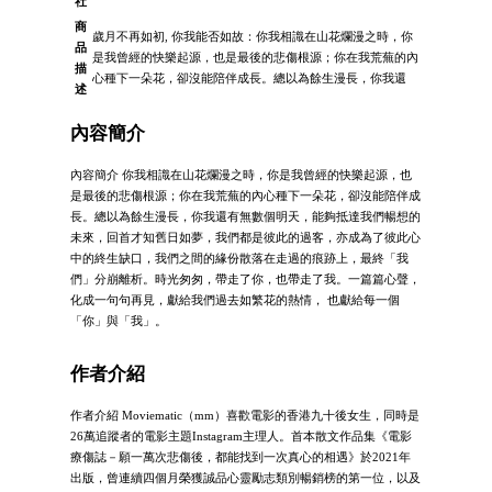
社
商
歲月不再如初, 你我能否如故：你我相識在山花爛漫之時，你
品
是我曾經的快樂起源，也是最後的悲傷根源；你在我荒蕪的內
描
心種下一朵花，卻沒能陪伴成長。總以為餘生漫長，你我還
述
內容簡介
內容簡介 你我相識在山花爛漫之時，你是我曾經的快樂起源，也
是最後的悲傷根源；你在我荒蕪的內心種下一朵花，卻沒能陪伴成
長。總以為餘生漫長，你我還有無數個明天，能夠抵達我們暢想的
未來，回首才知舊日如夢，我們都是彼此的過客，亦成為了彼此心
中的終生缺口，我們之間的緣份散落在走過的痕跡上，最終「我
們」分崩離析。時光匆匆，帶走了你，也帶走了我。一篇篇心聲，
化成一句句再見，獻給我們過去如繁花的熱情， 也獻給每一個
「你」與「我」。
作者介紹
作者介紹 Moviematic（mm）喜歡電影的香港九十後女生，同時是
26萬追蹤者的電影主題Instagram主理人。首本散文作品集《電影
療傷誌－願一萬次悲傷後，都能找到一次真心的相遇》於2021年
出版，曾連續四個月榮獲誠品心靈勵志類別暢銷榜的第一位，以及