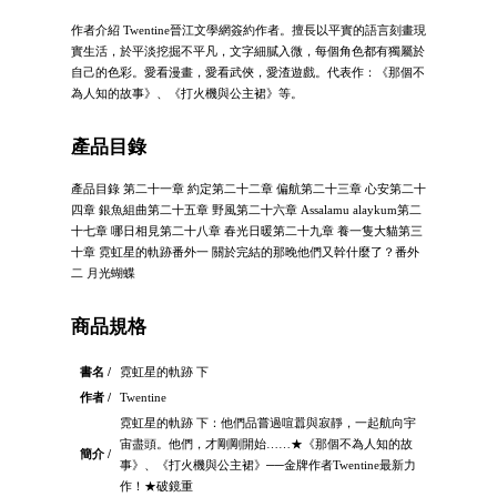
作者介紹 Twentine晉江文學網簽約作者。擅長以平實的語言刻畫現
實生活，於平淡挖掘不平凡，文字細膩入微，每個角色都有獨屬於
自己的色彩。愛看漫畫，愛看武俠，愛渣遊戲。代表作：《那個不
為人知的故事》、《打火機與公主裙》等。
產品目錄
產品目錄 第二十一章 約定第二十二章 偏航第二十三章 心安第二十
四章 銀魚組曲第二十五章 野風第二十六章 Assalamu alaykum第二
十七章 哪日相見第二十八章 春光日暖第二十九章 養一隻大貓第三
十章 霓虹星的軌跡番外一 關於完結的那晚他們又幹什麼了？番外
二 月光蝴蝶
商品規格
書名 /
霓虹星的軌跡 下
作者 /
Twentine
霓虹星的軌跡 下：他們品嘗過喧囂與寂靜，一起航向宇
宙盡頭。他們，才剛剛開始……★《那個不為人知的故
簡介 /
事》、《打火機與公主裙》──金牌作者Twentine最新力
作！★破鏡重