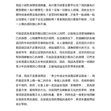
我從小就對身體很感興趣。為什麼月經要這麼早出現？我的腿為什
麼那麼粗？為什麼體毛一直長？這每一項都令人煩惱。其他女生什
麼時候會經歷這樣的變化？是受到何種影響，才會早一點或晚一點
出現變化？這樣下去也沒關係嗎？青春期的我什麼都不曉得，只是
一人獨自感到擔心和不滿。
可能是因為害羞而難以開口向任何人詢問，以致無法清楚地瞭解自
己的身體，心情總帶有些許煩悶。在這種情況下，所接觸到的各種
資訊對年幼的我而言都宛如甘霖。令人遺憾的是，這些資訊大部分
都是錯誤或不必要的訊息，例如減肥方法、讓胸部變大的方法、化
妝術等等，都是以這類的內容為主。現在回想起來，這些內容比起
幫助我瞭解自己的身體，不如說是讓我更討厭自己的身體，它們並
沒有透露出我真正好奇的真實狀況。因此，我認為需要寫一本關於
青少年的身體與心理的書，正確地談論這些所帶來的影響。
不過，我並不是要倡導說：「青少年或女性就應該要這樣做！」我
們都是世界上獨一無二的存在，每個人的身體、性別、長相和個性
皆不相同。然而，社會上卻一直談論並強調「某種標準」，因為那
是最方便、最簡單的方法。但當我們去瞭解多元化的世界時，便會
發現那是既複雜又令人感到有趣、驚奇，同時也是一個更好地理解
自我和世界的過程。在探索自我和潛能的過程中，希望本書能帶給
各位幫助。