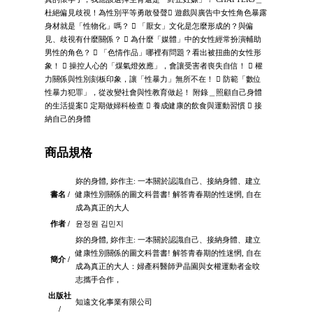
杜絕偏見歧視！為性別平等勇敢發聲 遊戲與廣告中女性角色暴露
身材就是「性物化」嗎？  「厭女」文化是怎麼形成的？與偏
見、歧視有什麼關係？  為什麼「媒體」中的女性經常扮演輔助
男性的角色？  「色情作品」哪裡有問題？看出被扭曲的女性形
象！  操控人心的「煤氣燈效應」，會讓受害者喪失自信！  權
力關係與性別刻板印象，讓「性暴力」無所不在！  防範「數位
性暴力犯罪」，從改變社會與性教育做起！ 附錄＿照顧自己身體
的生活提案 定期做婦科檢查  養成健康的飲食與運動習慣  接
納自己的身體
商品規格
妳的身體, 妳作主: 一本關於認識自己、接納身體、建立
書名 /
健康性別關係的圖文科普書! 解答青春期的性迷惘, 自在
成為真正的大人
作者 /
윤정원 김민지
妳的身體, 妳作主: 一本關於認識自己、接納身體、建立
健康性別關係的圖文科普書! 解答青春期的性迷惘, 自在
簡介 /
成為真正的大人：婦產科醫師尹晶園與女權運動者金旼
志攜手合作，
出版社
知遠文化事業有限公司
/