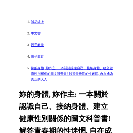
誠品線上
中文書
親子教養
親子教育
妳的身體, 妳作主: 一本關於認識自己、接納身體、建立健
康性別關係的圖文科普書! 解答青春期的性迷惘, 自在成為
真正的大人
妳的身體, 妳作主: 一本關於
認識自己、接納身體、建立
健康性別關係的圖文科普書!
解答青春期的性迷惘, 自在成