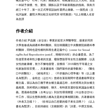
機支援中心「叮咚」代表）細膩實用、朝氣蓬勃且正大光明。這是
一本賦予身體、性、愛情、關係以及平等嶄新觀點的指南。我有月
經三十年了，第一次正式學習該如何選擇止痛藥。──孫熙貞（文
化評論家、慶熙大學比較文化研究所 研究教授）*以上韓國人名皆
為音譯
作者介紹
作者介紹 尹晶園（윤정원）畢業於延世大學醫學院，接著於同所
大學進修成為婦產科專科醫師。現任韓國國立中央醫療院婦產科專
科醫師，同時也是性權利和再生產定義中心（center for Sexual
rigHts And Reproductive justicE，簡稱SHARE）的企畫委員。為了
性侵受害者和性少數者的支援、廢除墮胎罪等女性主義醫療，以及
女性的健康權，努力不懈地發聲，並獲得「2018兩性平等週之女
性家族部長官獎」。共著書籍有《我們製作的避孕辭典》、《醫生
口中的醫生》、《絕地求生》、《不舒服的心理準備》等（以上書
名為暫譯）。金旼志（김민지）曾經在某段期間中透過書籍學習女
權主義，當以為自己幾乎將女權主義遺忘時，在村裡再次與女權主
義相遇。與村裡的人喝咖啡、聊天，有時甚至還吵架來議論女權主
義。透過綠色想像（초록상상）到女性環境聯盟（여성환경연대）
中工作，現以生態和身體人權為主題來從事相關活動。共著書籍有
《外表又怎樣？》、《你有以自己想要的樣子來生活嗎？》（以上
書名為暫譯）。目前持續在《京鄉新聞》的「詩選」中撰文投稿。