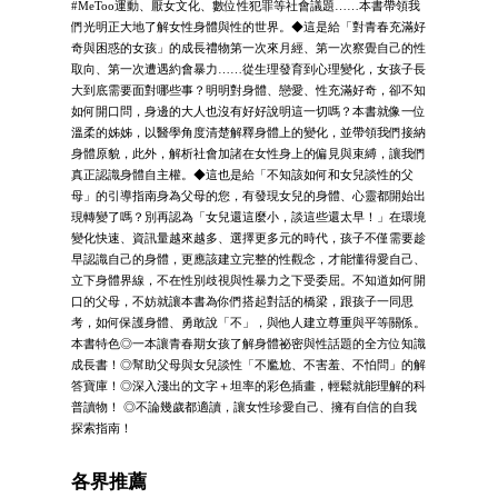
#MeToo運動、厭女文化、數位性犯罪等社會議題……本書帶領我
們光明正大地了解女性身體與性的世界。◆這是給「對青春充滿好
奇與困惑的女孩」的成長禮物第一次來月經、第一次察覺自己的性
取向、第一次遭遇約會暴力……從生理發育到心理變化，女孩子長
大到底需要面對哪些事？明明對身體、戀愛、性充滿好奇，卻不知
如何開口問，身邊的大人也沒有好好說明這一切嗎？本書就像一位
溫柔的姊姊，以醫學角度清楚解釋身體上的變化，並帶領我們接納
身體原貌，此外，解析社會加諸在女性身上的偏見與束縛，讓我們
真正認識身體自主權。◆這也是給「不知該如何和女兒談性的父
母」的引導指南身為父母的您，有發現女兒的身體、心靈都開始出
現轉變了嗎？別再認為「女兒還這麼小，談這些還太早！」在環境
變化快速、資訊量越來越多、選擇更多元的時代，孩子不僅需要趁
早認識自己的身體，更應該建立完整的性觀念，才能懂得愛自己、
立下身體界線，不在性別歧視與性暴力之下受委屈。不知道如何開
口的父母，不妨就讓本書為你們搭起對話的橋梁，跟孩子一同思
考，如何保護身體、勇敢說「不」，與他人建立尊重與平等關係。
本書特色◎一本讓青春期女孩了解身體祕密與性話題的全方位知識
成長書！◎幫助父母與女兒談性「不尷尬、不害羞、不怕問」的解
答寶庫！◎深入淺出的文字＋坦率的彩色插畫，輕鬆就能理解的科
普讀物！ ◎不論幾歲都適讀，讓女性珍愛自己、擁有自信的自我
探索指南！
各界推薦