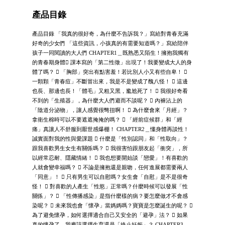
產品目錄
產品目錄 「我真的很好奇，為什麼不告訴我？」寫給對青春充滿
好奇的少女們 「這些資訊，小孩真的有需要知道嗎？」寫給陪伴
孩子一同閱讀的大人們 CHAPTER1＿既熟悉又陌生！擁抱我獨有
的青春期身體 課本寫的「第二性徵」出現了！我要變成大人的身
體了嗎？  「胸部」突出有點害羞！若比別人小又有些自卑！ 
一顆顆「青春痘」不斷冒出來，我是不是變成了醜八怪！  這邊
也長、那邊也長！「體毛」又粗又黑，尷尬死了！  我很好奇看
不到的「生殖器」，為什麼大人們避而不談呢？  內褲沾上的
「陰道分泌物」，讓人感覺很彆扭啊！  為什麼會來「月經」？
拿衛生棉時可以不要遮遮掩掩的嗎？  「經前症候群」和「經
痛」真讓人不舒服到厭世感爆棚！ CHAPTER2＿懂身體再談性！
誠實面對我的性與愛課題  什麼是「性別認同」和「性取向」？
跟我喜歡男生女生有關係嗎？  我很害怕跟朋友起「衝突」，所
以經常忍耐、隱藏情緒！  我也想要開始談「戀愛」！有喜歡的
人就會變幸福嗎？  不論是擁抱還是親吻，任何進展都需要兩人
「同意」！  只有男生可以自慰嗎？女生會「自慰」是不是很奇
怪！  對喜歡的人產生「性慾」正常嗎？什麼時候可以發展「性
關係」？  「性傳播感染」是指什麼樣的病？要怎麼做才不會感
染呢？  未來我也會「懷孕」當媽媽嗎？寶寶是怎麼誕生的呢？ 
為了避免懷孕，如何選擇適合自己又安全的「避孕」法？  如果
真的懷孕了，我應該選擇生育還是「終止妊娠」？ CHAPTER3＿