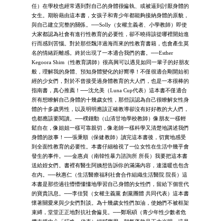
任）在學校也經常遇到對自己的身體很偏執、或被逼到討厭身體的
女生。期盼藉由這本書，女孩子和青少年都能夠接納身體的原貌，
與自己建立完整的關係。──Solly（女權主義者、小學教師）即使
大家都認為社會有進行性教育的必要性，卻不曉得該從哪裡開始進
行而感到苦惱。對於那些飄洋過海而來的性教育書籍，也會產生莫
名的情緒距離感。終於出現了一本適合我們的書。──Esther
Kegoora Shim（性教育講師）很高興可以遇見如同一輩子的好朋友
般，理解我的身體、預知身體變化的好嚮導！不僅很適合剛開始初
經的少女們，對於不曾接受過身體教育的大人們，也是一本很棒的
指南書，真心推薦！──沈允美（Luna Cup代表）這本書不僅適合
所有想瞭解自己身體的十幾歲女性，那些誤認為自己很瞭解女性身
體的十多歲男性，以及明明應該正確教導卻沒有好好教的大人們，
也都應該要閱讀。──樸鍾勳（山清甘地學校教師）像朋友一樣輕
鬆自在，像姐姐一樣可靠親切，像老師一樣科學又清楚地講述我們
身體的故事！──張秉順（保健教師）讀完這本書後，切實地感受
到全面性教育的必要性。本書仔細檢視了一位女性在生活中幾乎會
發生的事件。──金惠貞（南韓性暴力諮詢所 所長）我要把這本書
送給姪女們。書裡有醫生阿姨想告訴你的滿滿內容，連溫暖也包含
在內。──秋惠仁（生活醫療福利社會合作組織生活醫院 院長）這
本書是那些過往懵懵懂懂地學習自己身體的女性們，留給下個世代
的寶貴訊息。──李佳賢（女權主義黨 創黨團體 共同代表）這本書
懷著關愛來與少女們對談。為十幾歲女性們加油，使她們不被框架
束縛，堂堂正正地對抗社會偏見。──鄭珉碩（青少年性少數者危