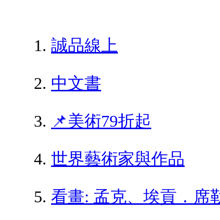
誠品線上
中文書
📌美術79折起
世界藝術家與作品
看畫: 孟克、埃貢．席勒