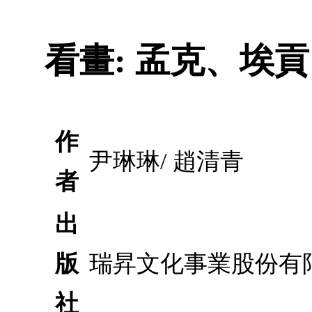
看畫: 孟克、埃貢
作
尹琳琳/ 趙清青
者
出
版
瑞昇文化事業股份有
社