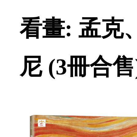
看畫: 孟
尼 (3冊合售