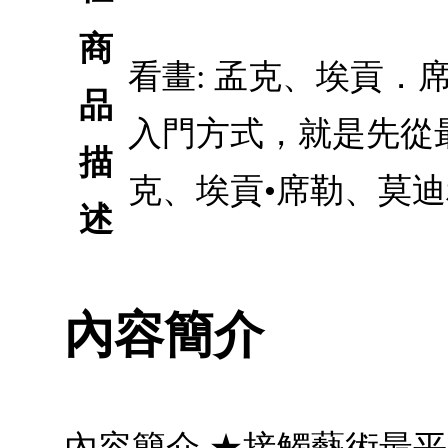
商
看畫: 孟克、埃貢．
品
入門方式，就是先從
描
克、埃貢•席勒、莫
述
內容簡介
內容簡介 ★接觸藝術最