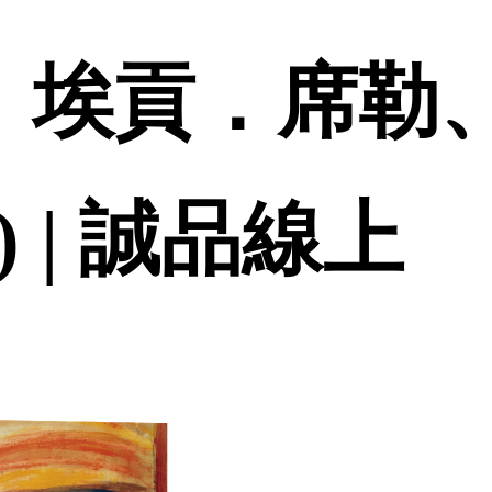
克、埃貢．席勒
) | 誠品線上