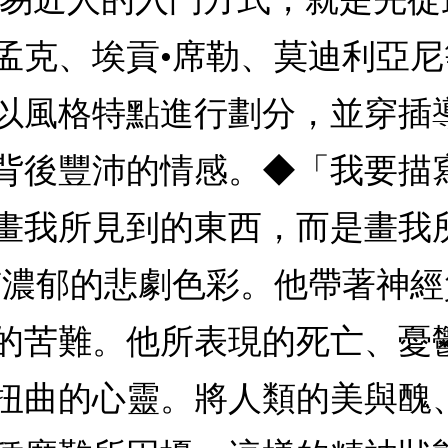
孟克、埃貢•席勒、莫迪利亞
風格特點進行劃分，並穿插導讀
背後豐沛的情感。◆「我要描
畫我所見到的東西，而是畫我
有濃郁的悲劇色彩。他帶著神
的苦難。他所表現的死亡、憂
扭曲的心靈。將人類的美與醜