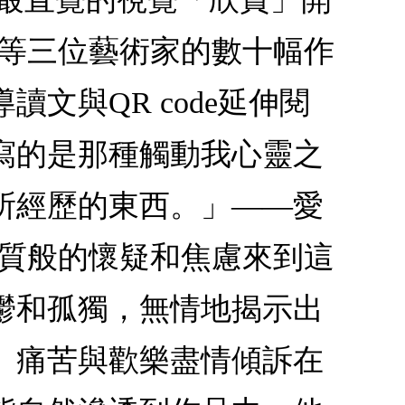
尼等三位藝術家的數十幅作
文與QR code延伸閱
寫的是那種觸動我心靈之
所經歷的東西。」——愛
經質般的懷疑和焦慮來到這
鬱和孤獨，無情地揭示出
、痛苦與歡樂盡情傾訴在