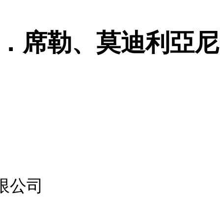
．席勒、莫迪利亞尼 
限公司