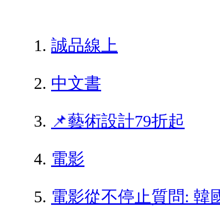
誠品線上
中文書
📌藝術設計79折起
電影
電影從不停止質問: 韓