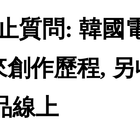
止質問: 韓國
年來創作歷程, 
誠品線上