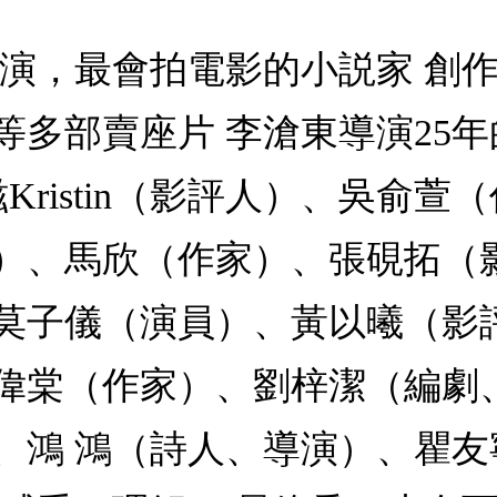
導演，最會拍電影的小説家 創
多部賣座片 李滄東導演25年
Kristin（影評人）、吳俞
）、馬欣（作家）、張硯拓（
莫子儀（演員）、黃以曦（影
偉棠（作家）、劉梓潔（編劇
、鴻 鴻（詩人、導演）、瞿友