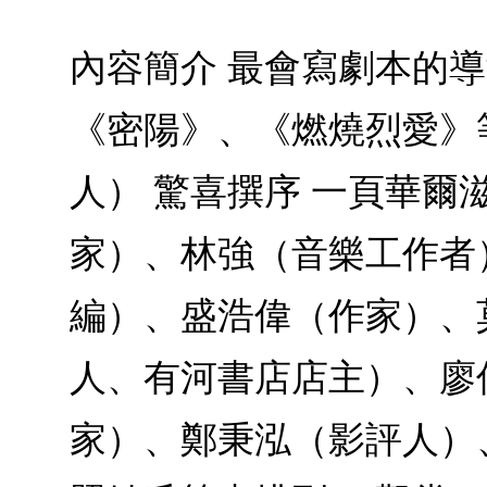
內容簡介 最會寫劇本的
《密陽》、《燃燒烈愛》等
人） 驚喜撰序 一頁華爾滋
家）、林強（音樂工作者
編）、盛浩偉（作家）、
人、有河書店店主）、廖
家）、鄭秉泓（影評人）