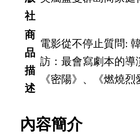
社
商
電影從不停止質問: 
品
訪：最會寫劇本的導
描
《密陽》、《燃燒烈
述
內容簡介