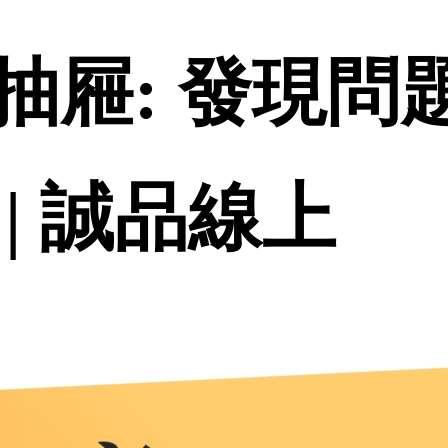
個抽屜: 發現
| 誠品線上