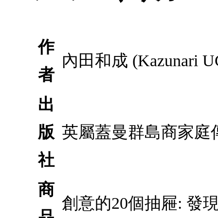
作
內田和成 (Kazunari U
者
出
版
英屬蓋曼群島商家庭
社
商
創意的20個抽屜: 
品