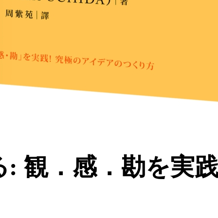
: 観．感．勘を実践