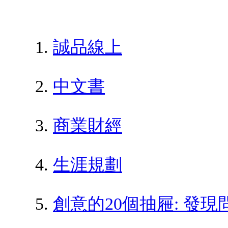
誠品線上
中文書
商業財經
生涯規劃
創意的20個抽屜: 發