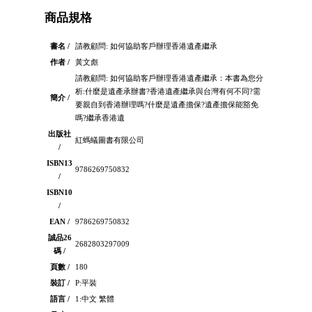
商品規格
書名 /
請教顧問: 如何協助客戶辦理香港遺產繼承
作者 /
黃文彪
請教顧問: 如何協助客戶辦理香港遺產繼承：本書為您分
析:什麼是遺產承辦書?香港遺產繼承與台灣有何不同?需
簡介 /
要親自到香港辦理嗎?什麼是遺產擔保?遺產擔保能豁免
嗎?繼承香港遺
出版社
紅螞蟻圖書有限公司
/
ISBN13
9786269750832
/
ISBN10
/
EAN /
9786269750832
誠品26
2682803297009
碼 /
頁數 /
180
裝訂 /
P:平裝
語言 /
1:中文 繁體