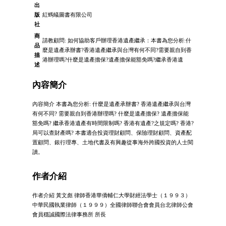
出
版
紅螞蟻圖書有限公司
社
商
請教顧問: 如何協助客戶辦理香港遺產繼承：本書為您分析:什
品
麼是遺產承辦書?香港遺產繼承與台灣有何不同?需要親自到香
描
港辦理嗎?什麼是遺產擔保?遺產擔保能豁免嗎?繼承香港遺
述
內容簡介
內容簡介 本書為您分析: 什麼是遺產承辦書? 香港遺產繼承與台灣
有何不同? 需要親自到香港辦理嗎? 什麼是遺產擔保? 遺產擔保能
豁免嗎? 繼承香港遺產有時間限制嗎? 香港有遺產?之規定嗎? 香港?
局可以查財產嗎? 本書適合投資理財顧問、保險理財顧問、資產配
置顧問、銀行理專、土地代書及有興趣從事海外跨國投資的人士閱
讀。
作者介紹
作者介紹 黃文彪 律師香港華僑輔仁大學財經法學士（１９９３）
中華民國執業律師（１９９９）全國律師聯合會會員台北律師公會
會員穩誠國際法律事務所 所長