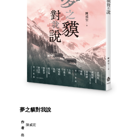
夢之貘對我說
作
陳威宏
者
出