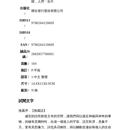
隙，人們「在不
出版社
聯合發行股份有限公司
/
ISBN13
9786264120609
/
ISBN10
/
EAN /
9786264120609
誠品26
2682857766001
碼 /
頁數 /
164
裝訂 /
P:平裝
語言 /
1:中文 繁體
尺寸 /
14.8X21X0.9CM
級別 /
N:無
試閱文字
推薦序 : 【推薦語】
威宏的詩所創造文本的空間，讓我們得以接近神祕與神奇的事
物，的確有其獨特性，自成一個迷人的宇宙。語言乾淨，意象不
凡，更有其想像力。詩也具召喚性，得以觸動並連結每個人的生命