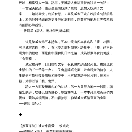
經驗，相當引人一讀。記得，美國詩人佛洛斯特曾說過一句話：
「一首完美的詩，應該是感情找到了思想，思想又找到了文
字……，始於喜悅，終於智慧。」喜見威宏正走在映證這句話的路
上，相信他將持續創造更多詩的深刻性，以豐富詩能為世界帶來應
有的關心和感悟。
──曾期星（詩人、乾坤詩刊總編輯）
這是陳威宏第五本詩集，五本中竟有四本書名和「夢」相關，
可見威宏喜歡「夢」。在《夢之貘對我說》詩集中，「貘」已不是
現實中的動物，而是由中國傳到日本之後，成為以夢為食的傳說，
「食夢貘」。
威宏在詩中，日日捶打文字，夜夜爆閃詞語的火花。構築現實
生活中的「一千零一夜」，又食盡睡眠之夢，吐出現實的無奈。人
生總是不斷往復於清醒和睡夢中，只有躲進詩中的片刻，疲累困
頓，才得以被「貘」食淨。
詩人一方面凝煉出內心的糾結，另一方又努力地一一解開。讀
威宏的詩，彷彿以他為圓心，螺旋梯向上，一本本詩集堆高我們的
視線。緊隨其後閱讀，不由得抬頭，仰望威宏逐階登高的身影。
──靈歌（詩人）
◆
【推薦序詩】被未來寵愛──致威宏
──劉曉頤（詩人、中華日報副刊主編）