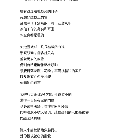
總有些遠遠地發光的日子
美麗如嫩枝上的雪
雖然凍傷了清晨的一瞬，在空氣中
凍傷了你的鼻尖和耳垂
你全身卻是暖的
你把雪做成一只只精緻的白碗
那麼殷勤，卻彷彿只為
盛裝更多的疲倦
倦到自己也能像嫩枝顫動
簌簌抖落灰塵，花粉，寫滿祝福語的葉片
以及唯有在冬天才能
偷聽到的預言
太輕巧太細你必須找到那道窄小的
通往一百個夜謐的門縫
你必須挨著牆，專注地附耳聆聽
同時注意不被人發現。讓偷聽到的只能是祕密
門縫必須夠細──
讓未來靜悄悄地穿越而出
對你投以祕密的寵愛