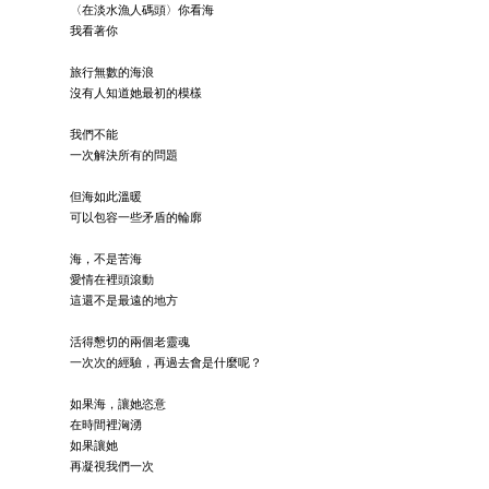
〈在淡水漁人碼頭〉你看海
我看著你
旅行無數的海浪
沒有人知道她最初的模樣
我們不能
一次解決所有的問題
但海如此溫暖
可以包容一些矛盾的輪廓
海，不是苦海
愛情在裡頭滾動
這還不是最遠的地方
活得懇切的兩個老靈魂
一次次的經驗，再過去會是什麼呢？
如果海，讓她恣意
在時間裡洶湧
如果讓她
再凝視我們一次