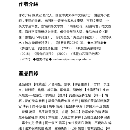
作者介紹
作者介紹 陳威宏 臺北人。國立中央大學中文所碩士，國語實小教
師，王菲的歌迷。 曾獲附中青年火鳳凰文學獎、市師文學獎、中
央大學金筆獎、臺電網路文學獎、「雨落桂花，細讀琦君」徵文首
獎、海峽兩岸漂母杯文學獎、優秀青年詩人獎。作品收錄於《鏡
像：創世紀65年詩選》、《詩海星光：海星詩刊選集》、《戀戀秋
水：秋水40週年詩選》、《讀曆書店2024》等。 ◆出版詩集◆
《夢遊幻境：我的隱形花園》（2017） 《我愛憂美的睡眠》
（2018） 《獨角的誕生》（2020） 《搖籃曲和雨的包裹》
（2022） ◆聯繫作者◆
weihung@tc.meps.tp.edu.tw
產品目錄
產品目錄 【推薦語】╱曾期星、靈歌 【聯合推薦】╱方群、李進
文、姚時晴、焦桐、楊宗翰、廖偉棠、簡政珍 【推薦序詩】被未
來寵愛──致威宏╱劉曉頤 【自序】我說我說夢之貘 【輯一】隕
石．夢的殘編 春日｜親愛的陰霾你來 祕密｜暗紫的夢諭我輕撫著
它 薄荷｜雨停 瘀傷｜島嶼 慘綠｜拾鏡夢 軟骨｜夢憶太平山 樂園
｜時機 萬里｜風乎舞雩 寶貝｜在場 【輯二】歌唱傾斜的牆 表演｜
黑帝斯的輪廓 玫瑰｜木框畫：入睡之前 解釋｜沉睡之後的事 修辭
｜霧中約定 矛盾｜同一個字 礦區｜你注視著它 瀏海｜不費吹灰 編
織｜週末夜間寫信 夜鶯｜霧霾街四十七巷 惻隱｜書寫我自己 【輯