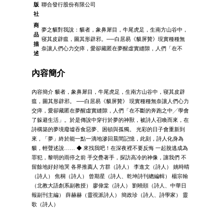
版
聯合發行股份有限公司
社
商
夢之貘對我說：貘者，象鼻犀目，牛尾虎足，生南方山谷中，
品
寝其皮辟瘟，圖其形辟邪。──白居易《貘屏贊》現實種種無
描
奈讓人們心力交瘁，愛卻藏匿在夢醒虛實縫隙，人們「在不
述
內容簡介
內容簡介 貘者，象鼻犀目，牛尾虎足，生南方山谷中，寝其皮辟
瘟，圖其形辟邪。 ──白居易《貘屏贊》 現實種種無奈讓人們心力
交瘁，愛卻藏匿在夢醒虛實縫隙，人們「在不斷的奔跑之中╱學會
了躲避生活」。於是傳說中穿行於夢的神獸，被詩人召喚而來，在
詩構築的夢境廢墟吞食惡夢、困頓與孤獨。 光彩的日子會重新到
來，「夢」終於能一點一滴地滲回晨間記憶，此刻，詩人化身為
貘，輕聲述說…… ◆ 來找我吧！在深夜裡不要反悔 一起脫逃成為
罪犯，黎明的雨停之前 手交疊著手，探訪高冷的神像，讓我們 不
留餘地好好地哭 各界推薦人 方群（詩人） 李進文（詩人） 姚時晴
（詩人） 焦桐（詩人） 曾期星（詩人、乾坤詩刊總編輯） 楊宗翰
（北教大語創系副教授） 廖偉棠（詩人） 劉曉頤（詩人、中華日
報副刊主編） 薛赫赫（靈視派詩人） 簡政珍（詩人、詩學家） 靈
歌（詩人）