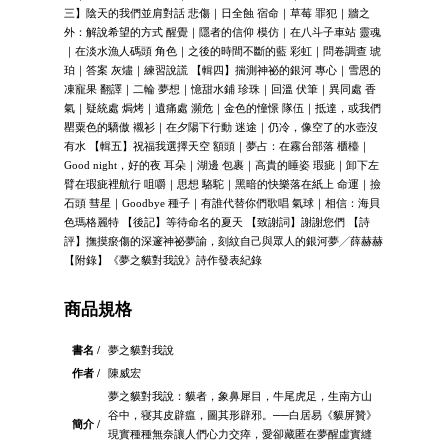
三】陰天的我們並肩對話 悲傷｜日全蝕 宿命｜草莓 罪犯｜牆之
外：解說希望的方式 醒覺｜隱者的信仰 模仿｜在八斗子車站 靈魂
｜在淡水漁人碼頭 角色｜之後的時間不斷的藍 彩虹｜問卷調查 琥
珀｜答案 灰燼｜練習說謊 【輯四】揣測神祕的銀河 專心｜雪恩的
凍寵果 翻譯｜二輪 夢想｜憶甜水鋪 珍珠｜回溫 伏筆｜異同處 香
氣｜疑統處 焗烤｜遺痛處 瀕危｜金色的憧憬 隊伍｜抵達，或我們
罌粟色的驕傲 襯衫｜在夕陽下行動 迷途｜仍冷，像空了的水壺沒
有水 【輯五】祝福我選擇天空 額頭｜夢占：在霧台部落 櫃檯｜
Good night，好的夜 耳朵｜湖邊 包裹｜高貴的睡姿 瑕疵｜卸下左
臂在瑕疵裡航行 咀嚼｜思想 駱駝｜黑暗的快樂落在紙上 命運｜撿
石頭 彗星｜Goodbye 種子｜有誰代替你們歌唱 氣球｜相信：海貝
色瑪格麗特 【後記】等待命名的夏天 【致謝詞】謝謝您們 【詩
評】撫摸瘀傷的深邃神祕夢諭，刻紋自己與眾人的銀河夢╱薛赫赫
【附錄】《夢之貘對我說》詩作發表紀錄
商品規格
書名 /
夢之貘對我說
作者 /
陳威宏
夢之貘對我說：貘者，象鼻犀目，牛尾虎足，生南方山
谷中，寝其皮辟瘟，圖其形辟邪。──白居易《貘屏贊》
簡介 /
現實種種無奈讓人們心力交瘁，愛卻藏匿在夢醒虛實縫