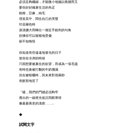
必須足夠纖細，才能微小地施以救贖而又
要你好好織著生活的布疋
粗棉，亞麻，純毛
埋首其中，悶住自己的哭聲
印花褪色時
淚漬擴大而轉出一個近乎銳利的勾角
彷彿你可以狠狠地受傷
卻不知悔悟
你知道有些遠遠地發光的日子
使你在冷冽的時候
只因想要被裹住的欲望，而成為一張毛毯
有時也會被打翻的牛奶濺濕
但在被晾曬時，與未來對視兩秒
有默契地笑了
「噓，我們的門縫必須夠窄
透出的一線燈光低沉而醇厚得
像最最善意的洩密……」
◆
試閱文字