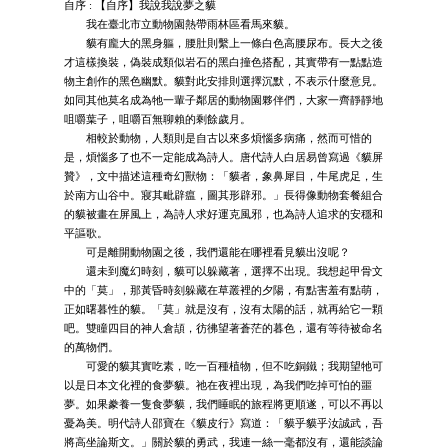
自序 : 【自序】我說我說夢之貘
我在臺北市立動物園熱帶雨林區看馬來貘。
貘有龐大的黑身軀，腰肚則繫上一條白色高腰尿布。長大之後
才這樣換裝，偽裝成類似岩石的黑白撞色搭配，其實帶有一點點造
物主創作的黑色幽默。貘對此安排則選擇沉默，不表示什麼意見。
如同其他莫名成為牠一輩子鄰居的動物園夥伴們，大家一齊靜靜地
咀嚼葉子，咀嚼百無聊賴的剩餘歲月。
相較於動物，人類則是自古以來多煩惱多病痛，然而可惜的
是，煩惱多了也不一定能成為詩人。唐代詩人白居易曾寫過《貘屏
贊》，文中描述這種奇幻獸物：「貘者，象鼻犀目，牛尾虎足，生
於南方山谷中。寢其毗辟瘟，圖其形辟邪。」長得像動物套餐組合
的貘被畫在屏風上，為詩人求好運克風邪，也為詩人追求的安穩和
平謳歌。
可是離開動物園之後，我們還能在哪裡看見貘出沒呢？
還未到魔幻時刻，貘可以躲藏著，選擇不出現。我想起甲骨文
中的「莫」，那黃昏時刻躲藏在草叢裡的夕陽，有點害羞有點萌，
正如曙暮性的貘。「莫」就是沒有，沒有太陽的話，就再給它一顆
吧。雙瞳四目的神人倉頡，彷彿望著蒼茫的暮色，還有等待被命名
的萬物們。
可愛的貘其實吃素，吃一百種植物，但不吃銅鐵；我期望牠可
以是日本文化裡的食夢貘。祂在夜裡出現，為我們吃掉可怕的噩
夢。如果豢養一隻食夢貘，我們睡眠的旅程將更順遂，可以不再以
憂為美。明代詩人邵寶在《貘皮行》寫道：「貘乎貘乎汝誠武，吾
將高坐論斯文。」關於貘的勇武，我連一絲一毫都沒有，還能談論