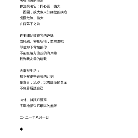
黑夜情感的漣漪
你注視著它：同心圓，擴大
一圈圈，擴大像未知細微的病症
慢慢危險。擴大
在雨落下之前──
你要開始懂得它的趣味
或終結。密集祈禱，並前進吧
即使卸下背包的你
不能在遠方曲折的海岸線
找到我友善的聯繫
去凝視生活：
那不被傷害毀損的此刻
是寡言，流沙，沉思緩慢的黃金
不急著辯護自己
向外。就讓它漫延
不斷地擴張它礦區的無限
二○二一年八月一日
◆