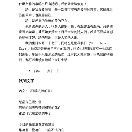
什麼文雅的事呢？只有詩吧，我們就說這個好了。
詩，是我反覆誦讀，每一次都可能有新發現的東西。它躲藏自
己的同時，也顯露自己。
詩，是矛盾的傲嬌的美的存在。
我所認識的詩人，很多人跟貘一樣，有點害羞有點萌。詩的硬
度可比銅鐵，甚至媲美黃金；日日食詩的詩人們，希望不要成為瀕
危動物才好。詩的無用，正是人類的大用。
我的生日四月二十七日，同時也是世界貘日（World Tapir
Day）。熱愛諧音梗無所不在的我們，終於也能對現實有一些認真
的期盼。希望不只是瀕危的貘們，還有比人類有趣千倍萬倍的物種
們，都可以繼續在地球上安好生活。
二○二四年十一月十二日
試閱文字
內文 : 〈沉睡之後的事〉
想必你已經知道
流動的陽光與禁錮相等的死亡
都是你沉睡之後的事了
冬日的臉龐還在窗邊聚集
堆著蒼，疊著白，口齒不清的它