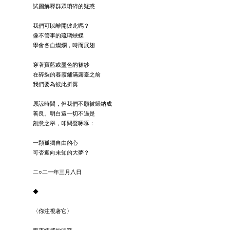
試圖解釋群眾瑣碎的疑惑
我們可以離開彼此嗎？
像不管事的琉璃蛺蝶
學會各自燦爛，時而展翅
穿著寶藍或墨色的裙紗
在碎裂的暮霞鋪滿露臺之前
我們要為彼此折翼
原諒時間，但我們不願被歸納成
善良。明白這一切不過是
刻意之舉，叩問聲啄啄：
一顆孤獨自由的心
可否迎向未知的大夢？
二○二一年三月八日
◆
〈你注視著它〉