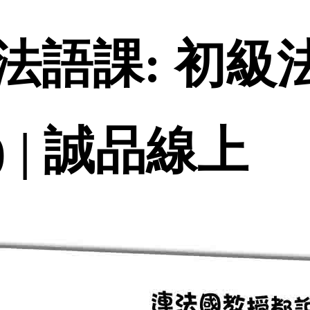
語課: 初級法
) | 誠品線上