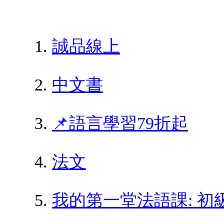
誠品線上
中文書
📌語言學習79折起
法文
我的第一堂法語課: 初級法