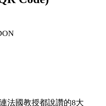
UDON
：◎連法國教授都說讚的8大