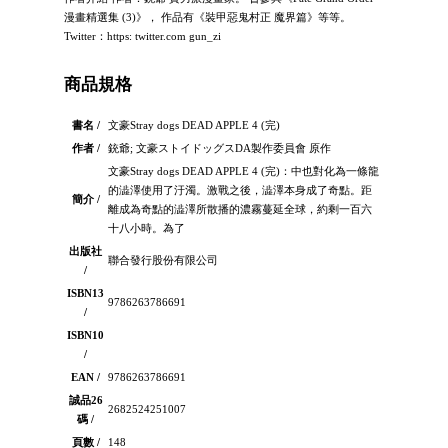
漫畫精選集 (3)》， 作品有《裝甲惡鬼村正 魔界篇》等等。
Twitter：https: twitter.com gun_zi
商品規格
書名 /
文豪Stray dogs DEAD APPLE 4 (完)
作者 /
銃爺; 文豪ストイドッグスDA製作委員會 原作
文豪Stray dogs DEAD APPLE 4 (完)：中也對化為一條龍
的澁澤使用了汙濁。激戰之後，澁澤本身成了奇點。距
簡介 /
離成為奇點的澁澤所散播的濃霧蔓延全球，約剩一百六
十八小時。為了
出版社
聯合發行股份有限公司
/
ISBN13
9786263786691
/
ISBN10
/
EAN /
9786263786691
誠品26
2682524251007
碼 /
頁數 /
148