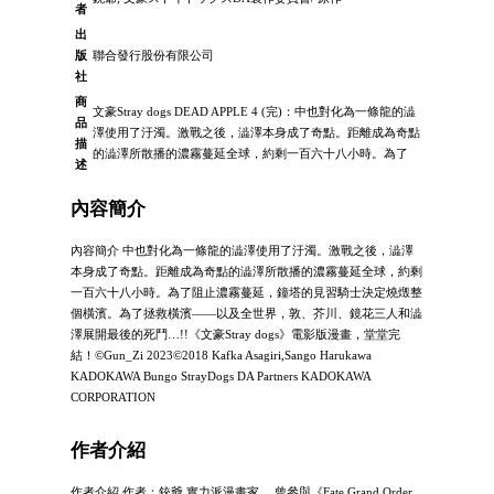
者
出
版
聯合發行股份有限公司
社
商
文豪Stray dogs DEAD APPLE 4 (完)：中也對化為一條龍的澁
品
澤使用了汙濁。激戰之後，澁澤本身成了奇點。距離成為奇點
描
的澁澤所散播的濃霧蔓延全球，約剩一百六十八小時。為了
述
內容簡介
內容簡介 中也對化為一條龍的澁澤使用了汙濁。激戰之後，澁澤
本身成了奇點。距離成為奇點的澁澤所散播的濃霧蔓延全球，約剩
一百六十八小時。為了阻止濃霧蔓延，鐘塔的見習騎士決定燒燬整
個橫濱。為了拯救橫濱――以及全世界，敦、芥川、鏡花三人和澁
澤展開最後的死鬥…!!《文豪Stray dogs》電影版漫畫，堂堂完
結！©Gun_Zi 2023©2018 Kafka Asagiri,Sango Harukawa
KADOKAWA Bungo StrayDogs DA Partners KADOKAWA
CORPORATION
作者介紹
作者介紹 作者：銃爺 實力派漫畫家。 曾參與《Fate Grand Order