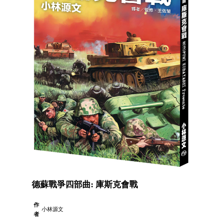
德蘇戰爭四部曲: 庫斯克會戰
作
小林源文
者