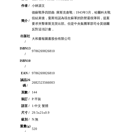
作者 /
小林源文
德蘇戰爭四部曲: 庫斯克會戰：1943年3月，哈爾科夫戰
役結束後，曼斯坦認為現在蘇軍的防禦還很薄弱，提案
簡介 /
要求夾擊庫斯克突出部。但是中央集團軍群司令莫德爾
反對這項計畫，
出版社
大和書報圖書股份有限公司
/
ISBN13
9786269826810
/
ISBN10
/
EAN /
9786269826810
誠品26
2682523566003
碼 /
頁數 /
144
裝訂 /
P:平裝
語言 /
1:中文 繁體
尺寸 /
29.5x21x0.9
級別 /
N:無
重量(g)
520
/