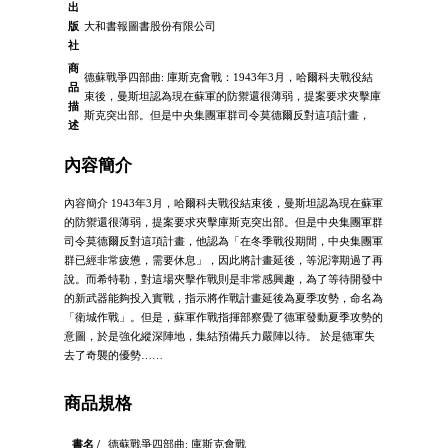
出
版
大和書報圖書股份有限公司
社
商
德蘇戰爭四部曲: 庫斯克會戰：1943年3月，哈爾科夫戰役結
品
束後，曼斯坦認為現在蘇軍的防禦還很薄弱，提案要求夾擊庫
描
斯克突出部。但是中央集團軍群司令莫德爾反對這項計畫，
述
內容簡介
內容簡介 1943年3月，哈爾科夫戰役結束後，曼斯坦認為現在蘇軍
的防禦還很薄弱，提案要求夾擊庫斯克突出部。但是中央集團軍群
司令莫德爾反對這項計畫，他認為「在冬季戰役期間，中央集團軍
群已經非常疲憊，需要休息」，因此將計畫延後，等泥濘期過了再
說。而希特勒，對這場夾擊作戰則是非常感興趣，為了等待開發中
的新武器能夠投入實戰，指示將作戰計畫延後為夏季攻勢，命名為
「衛城作戰」。但是，蘇軍作戰指揮部察覺了德軍發動夏季攻勢的
意圖，於是強化縱深陣地，集結預備兵力嚴陣以待。 於是德軍失
去了奇襲的優勢……
商品規格
書名 /
德蘇戰爭四部曲: 庫斯克會戰