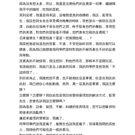
因為沒有想太多，所以，我還是沒將他們的反應當一回事，繼續喝
我手中的咖啡，吃我的蛋糕。
寫到這裡，我還是得承認，這種態度真的很糟糕，假設，藍霄先
生，假設您與女友在享受燭光晚餐的時候，突然冒出一個陌生流浪
漢，自顧自拉張椅子坐在您們之間，伸手取食您們的餐點，享用您
們的美酒，對您們的質疑毫不理睬，您們會有怎樣的反應呢？
召來服務生？厲聲指責？還是一把推開他呢……？
我當然無從知道您的答案，不過，不管您如何回答，我現在都可以
體會，因為我已能體會我同學們當時對我的不耐而產生不好的反應
與舉動。
其實真的不能怪我，我沒想到，對他們而言，那根本不是開玩笑。
有誰能想到，我就只是去上個廁所回來，我的同學們竟然突然「不
認得我了」。
到目前為止，我雖然想不透，也不願相信這是事實。但是在寫信的
此刻，我已經信心有點動搖。然而，萬一這真的是事實，我該怎麼
辦？
怎麼辦？怎麼辦？寫信給您是我目前覺得最理想的解決方式，藍霄
先生，您會告訴我該怎麼辦嗎？
因為落差、誤會、疑惑、不解、糾纏的怪異情況，您可以想像得到
那後來的混亂嗎？
據趕來處理的警察說，我瘋了。
同學同事們說我是瘋子，服務生也說我是瘋子，現場看熱鬧的其他
人，我猜他們可能也是一樣的看法。