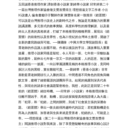
玉田誠香港推理作家 譚劍香港小說家 劉綺華小說家 邱常婷第二十
一屆台灣推理作家協會徵文獎首獎得主 理想很遠文字工作者 小云
IG說書人 偏食書癡仔仔醫師作家 陳豐偉名家一致推崇《錯置體》
可以說是台灣推理小說史上的劃時代之作，無論是充滿魅力的重層
詭譎謎團、多元形式的敘事實驗、高度科學性的推理解謎、以及最
終出人意表的真相表述，打破了本格推理的種種界限，展現出《錯
置體》的前衛性以及世界性，也為21世紀的台灣本土推理，開啟了
全新的書寫路線與可能。──陳國偉（中興大學文學院副院長）藍
霄老師的作品讓人欲罷不能。作者以後設的手法，讓故事陷入重重
迷霧，推理小說家同樣是疑犯，令人耳目一新。七年前一宗貌似姦
殺的案件，延伸出七年後一宗又一宗的凶殺案，人的惡意、無法彌
補的缺陷一一披露。一向以華麗謎團見稱的本格推理小說，竟同時
探討人性的黑暗，實在難能可貴。──劉綺華（香港小說家）非常
喜歡藍霄老師開頭引人入勝的寫法，中間透過不同角色的視角與幽
默文筆，建構了細密嚴謹的謎團與手法。結尾的揭露則深具代表
性，與現在的諸多社會議題緊密相合。我想，此刻正是回望二十年
前的《錯置體》絕佳時機。──邱常婷（小說家）本格推理好像往
往離不開凶手、死者、動機，並以偵探揭發真相指證壞人為大義；
而「犯罪」和「犯錯」之間的隙間，則成了社會派主張的深層命
題。《錯置體》舉出一個尖銳得跨越時代的設定：若犯案動機是生
而為人的脆弱、加害者與生俱來就是受害者，犯錯的人，可能是上
帝。──理想很遠（第二十一屆台灣推理作家協會徵文獎首獎得
主）閱讀推理小說對我來說，除了享受懸疑離奇的故事與精心設計