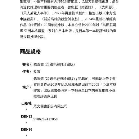
集散地，不僅本身擁有充沛的創作能量，也致力於提攜後進，是台
灣近代推理相當重要的催生者，曾出版《錯置體》、《光與影》、
《天人菊殺人事件》，2022年再度執筆創作，接連出版《東方慢
車謀殺案》、《關於高雄的殺意與哀愁》。2024年重新出版經典
作品《錯置體》20周年紀念版，本書亦曾於2009年以「島田莊司
選 亞洲本格聯盟」系列在日本出版，是日本第一本翻譯出版的臺
灣長篇推理小說。
商品規格
書名 /
錯置體 (20週年經典珍藏版)
作者 /
藍霄
錯置體 (20週年經典珍藏版)：犯錯的，可能是上帝？藍
霄經典作品20週年紀念珍藏版島田莊司2009「亞洲本格
簡介 /
聯盟」出版選書臺灣第一本翻譯至日本的長篇推理小說
推理評論家玉田
出版社
眾文圖書股份有限公司
/
ISBN13
9786267417058
/
ISBN10
/