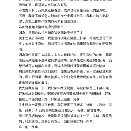
地義的事，這是病人自私的占有慾。
不管對不對，我同意這種看法，或許也可算是我個人的偏見吧。
不過，我並不希望您以醫師的身分來看這封信，我私心地在此盼
望，您能以推理作家的身分來看我這封信。
為何會有如此偏執無理的要求？
因為，連我自己也不知道我到底是不是病了？
說來您或許不相信，我是邊掉淚邊在鍵盤上打字，寄給您是電子郵
件，如果是手寫信，您就可以從濡濕的信紙來體會我現在的悲傷無
助。
因為這件事實在太詭異，太令人難以相信，直到寫信的此刻，我還
懷疑我到底是不是尚處於夢境當中。如果能收到先生您的回條，我
想我就可以稍微心安些，可以讓我暫時擺脫夢魘般虛浮的情緒。
您如果能耐住性子讀到這裡，如果我在您身邊，我一定會破涕為笑
的，理由很簡單，我有把握先生對於之後我說明的事件，絕對有興
趣會讀到文章的最後。
我先自我介紹一下，我好像叫做王明億，年紀好像是三十歲出頭，
好像曾經是K醫學大學附設醫院內科部風濕免疫科的總醫師，好像
住在三民區的建工路，好像還沒結婚，好像……
先生現在一定覺得很奇怪，我怎麼用了那麼多「好像」，沒錯，就
是「好像」！ 我突然間就像生活在充斥「好像」的世界中。
我並不是語無倫次，我剛剛又拉開褲襠確定了一下，沒錯，我是男
的，很悲哀地，這是目前為止，我比較確定的一件事。
唯一的一件事。