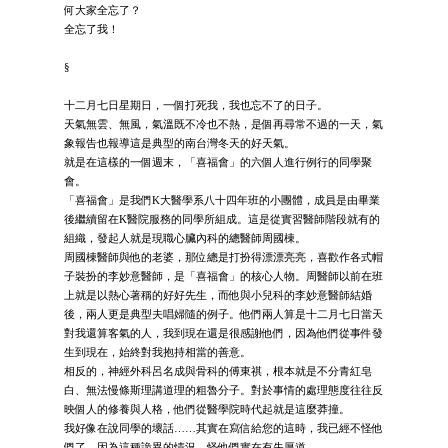
何大家全忘了？
全忘了我！
§
十二月七日星期日，一個打死我，我也忘不了的日子。
天氣無雲、無風，氣溫既不冷也不熱，是個再尋常不過的一天，氣
象報告也報導這是典型的南台灣冬天的好天氣。
就是在這樣的一個週末，「喜福會」的六個人進行例行的同學聚
會。
「喜福會」是我們K大醫學系八十四年班的小團體，成員是由畢業
後繼續留在K醫院服務的同學所組成。這是從實習醫師階段就有的
組織，發起人就是現職心臟內科的總醫師周國棟。
周國棟醫師與他的老婆，那位總是打扮得漂漂亮亮，喜歡作各式帽
子裝扮的李妙意醫師，是「喜福會」的核心人物。周醫師以前在班
上就是以熱心著稱的好好先生，而他與小兒科的李妙意醫師結婚
後，兩人更是典型夫唱婦隨的例子。他們兩人算是十二月七日當天
對我還算客氣的人，我到現在還是很感謝他們，因為他們從事件發
生到現在，始終對我抱持相當的善意。
相反的，神經外科呂名成與骨科的傅東祺，根本就是不分青紅皂
白、無法慢條斯理講道理的粗魯分子。對於事情的處理態度往往反
映個人的修養與人格，他們從醫學院時代起就是這麼莽撞。
我好像在說同學的壞話……其實在寫信給您的這時，我已經不怪他
們了，因為這種詭異的情況，怪他們實在有失厚道。