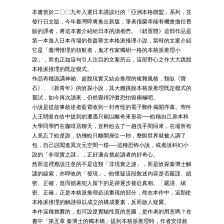
本書曾於二〇〇九年入選日本講談社的「亞洲本格聯盟」系列，並
發行日文版，今年臺灣即將推出新版，筆者很榮幸能有機會擔任舊
版的譯者，將這本書介紹給日本的讀者們。《錯置體》這部作品是
第一本進入日本市場的長篇華文本格派推理小說，當時的文案介紹
它是「臺灣推理的領航者，鬼才作家獨樹一格的本格派推理小
說」，而也正如這句引人注目的文案所云，這部野心之作大大跳脫
本格派推理的既定模式。
作品有種詭譎神祕、超脫現實又結合推理的複雜風格，類似《寶
石》、《新青年》的偵探小說，其大膽跳脫本格派推理既定模式的
嘗試，如今再次讀來，仍然覺得評價恐怕很兩極吧。
小說是從故事敘述者藍霄收到一封奇怪的電子郵件揭開序幕。寄件
人王明億在信中提到的遭遇只能以離奇來形容──他稱自己原本和
大學同學們在咖啡店聊天，豈料他去了一趟洗手間回來，在場所有
人竟忘了他是誰，彷彿他只離開座位一秒，整個世界就被人調了
包，自己誤闖進異次元空間一樣──這種恐怖小說，或者說科幻小
說的「非現實之謎」，正好適合挑起讀者的好奇心。
然而這裡應該注意的不是這類「非現實之謎」，而是偵探秦博士解
謎的線索，亦即他的「發現」。他懷疑這段敘述內容是否嚴謹、縝
密、正確，進而循著犯人留下的足跡逐步接近真相。「嚴謹、縝
密、正確」正是本格派推理必須重視的部分，然在本作中，這類使
本格派推理的解謎得以成立的構成要素，反而啟人疑竇。
本作這種挑釁的，也可說是實驗性質的意圖，是作者的用意嗎？在
書中「第五章 秦博士的獨木橋」提到本格派推理時，作者安排敘