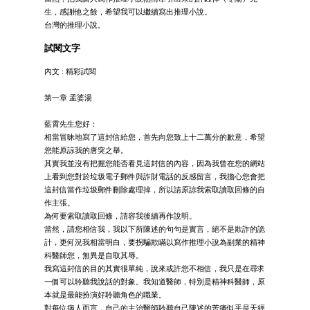
生，感謝他之餘，希望我可以繼續寫出推理小說。
台灣的推理小說。
試閱文字
內文 : 精彩試閱
第一章 孟婆湯
藍霄先生您好：
相當冒昧地寫了這封信給您，首先向您致上十二萬分的歉意，希望
您能原諒我的唐突之舉。
其實我並沒有把握您能否看見這封信的內容，因為我曾在您的網站
上看到您對於垃圾電子郵件與詐財電話的反感留言，我擔心您會把
這封信當作垃圾郵件刪除處理掉，所以請原諒我索取讀取回條的自
作主張。
為何要索取讀取回條，請容我後續再作說明。
當然，請您相信我，我以下所陳述的句句是實言，絕不是欺詐的詭
計，更何況我相當明白，要拐騙欺瞞以寫作推理小說為副業的精神
科醫師您，無異是自取其辱。
我寫這封信的目的其實很單純，說來或許您不相信，我只是在尋求
一個可以聆聽我說話的對象。我知道醫師，特別是精神科醫師，原
本就是最能扮演好聆聽角色的職業。
對每位病人而言，自己的主治醫師聆聽自己陳述的苦痛似乎是天經