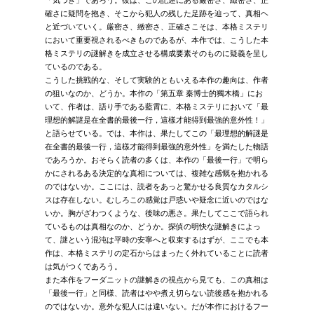
確さに疑問を抱き、そこから犯人の残した足跡を辿って、真相ヘ
と近づいていく。厳密さ、緻密さ、正確さこそは、本格ミステリ
において重要視されるべきものであるが、本作では、こうした本
格ミステリの謎解きを成立させる構成要素そのものに疑義を呈し
ているのである。
こうした挑戦的な、そして実験的ともいえる本作の趣向は、作者
の狙いなのか、どうか。本作の「第五章 秦博士的獨木橋」にお
いて、作者は、語り手である藍霄に、本格ミステリにおいて「最
理想的解謎是在全書的最後一行，這樣才能得到最強的意外性！」
と語らせている。では、本作は、果たしてこの「最理想的解謎是
在全書的最後一行，這樣才能得到最強的意外性」を満たした物語
であろうか。おそらく読者の多くは、本作の「最後一行」で明ら
かにされるある決定的な真相については、複雑な感慨を抱かれる
のではないか。ここには、読者をあっと驚かせる良質なカタルシ
スは存在しない。むしろこの感覚は戸惑いや疑念に近いのではな
いか。胸がざわつくような、後味の悪さ。果たしてここで語られ
ているものは真相なのか、どうか。探偵の明快な謎解きによっ
て、謎という混沌は平時の安寧へと収束するはずが、ここでも本
作は、本格ミステリの定石からはまったく外れていることに読者
は気がつくであろう。
また本作をフーダニットの謎解きの視点から見ても、この真相は
「最後一行」と同様、読者はやや煮え切らない読後感を抱かれる
のではないか。意外な犯人には違いない。だが本作におけるフー