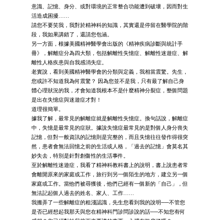
意識、記憶、身分、或對環境的正常整合功能遭到破壞，因而對生
活造成困擾……
請您不要笑我，我對於精神科的知識，其實還是停留在醫學院的階
段，我如果講錯了，還請您包涵。
另一方面，根據美國精神醫學會出版的《精神疾病診斷與統計手
冊》，解離症分為四大類，包括解離性失憶症、解離性迷遊症、解
離性人格疾患與自我感消失症。
老實說，看到美國精神醫學會的分類與定義，我相當震驚。先生，
您或許不知道我為何震驚？ 因為您並不是我，只有最了解自己身
體心理狀況的我，才會知道我根本不是什麼精神分裂症，整個問題
是出在失憶症與迷遊症才對！
道理很簡單。
據我了解，最常見的解離症就是解離性失憶症。換句話說，解離症
中，失憶是最常見的症狀。據說失憶症最常見的是對個人身分喪失
記憶，但對一般資訊的記憶則是完整的，而且失憶往往發作得很突
然，患者會無法回憶之前的生活或人格，「過去的記憶」會莫名其
妙失去，特別是針對創傷性的生活事件。
至於解離性迷遊症，我看了精神科教科書上的說明，書上說患者常
會離開原來的家庭或工作，旅行到另一個陌生的地方，建立另一個
家庭或工作。當他們被尋獲後，他們已經有一個新的「自己」，但
無法記起個人過去的姓名、家人、工作……
我搬弄了一些解離症的粗淺認識，先生您看到我的說明──不管您
是否已經想起我那天與您在精神科門診問診說的話──不知您有何