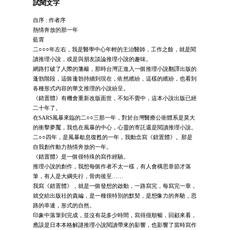
試閱文字
自序 : 作者序
熱情奔放的那一年
藍霄
二○○○年左右，我是醫學中心年輕的主治醫師，工作之餘，就是閱
讀推理小說，或是與朋友談論推理小說的趣味。
網路打破了人際的藩籬，那時台灣正進入一個推理小說翻譯出版的
蓬勃階段，這個蓬勃持續到現在，依然繽紛，這樣的繽紛，也看到
各種形式內容的華文推理的小說紛呈。
《錯置體》有機會重新改版面世，不知不覺中，這本小說出版已經
二十年了。
在SARS風暴來臨的二○○三那一年，對於台灣醫療公衛體系是莫大
的衝擊夢魘，我也在風暴的中心，心靈的寄託還是閱讀推理小說。
二○○四年，是風暴歇息復甦的一年，我動念寫《錯置體》。那是
自我創作動力熱情奔放的一年。
《錯置體》是一個很特殊的寫作經驗。
推理小說的創作，我想每個作者不太一樣，有人會構思章節才落
筆，有人是大綱先行，骨肉後至……
我寫《錯置體》，就是一個發想的啟動，一路寫完，每寫完一章，
就交給出版社的責編，是一種很特別的默契，是想像力的奔馳，思
路的串連，形式的自然。
印象中落筆到完成，並沒有花多少時間，寫得很順暢，回顧來看，
應該是日本本格解謎推理小說閱讀帶來的影響，也影響了當時寫作