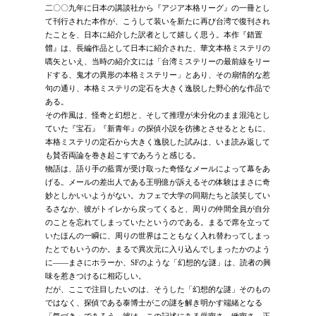
二〇〇九年に日本の講談社から『アジア本格リーグ』の一冊とし
て刊行された本作が、こうして装いを新たに再び台湾で復刊され
たことを、日本に紹介した訳者として嬉しく思う。本作『錯置
體』は、長編作品として日本に紹介された、華文本格ミステリの
嚆矢といえ、当時の紹介文には「台湾ミステリーの最前線をリー
ドする、鬼才の異形の本格ミステリー」とあり、その扇情的な惹
句の通り、本格ミステリの定石を大きく逸脱した野心的な作品で
ある。
その作風は、怪奇と幻想と、そして推理が未分化のまま混沌とし
ていた『宝石』『新青年』の探偵小説を彷彿とさせるとともに、
本格ミステリの定石から大きく逸脱した試みは、いま読み返して
も賛否両論を巻き起こすであろうと感じる。
物語は、語り手の藍霄が受け取った奇怪なメールによって幕をあ
げる。メールの差出人である王明億が訴えるその体験はまさに奇
妙としかいいようがない。カフェで大学の同期たちと談笑してい
るさなか、彼がトイレから戻ってくると、周りの仲間全員が自分
のことを忘れてしまっていたというのである。まるで席を立って
いたほんの一瞬に、周りの世界はこともなく入れ替わってしまっ
たとでもいうのか。まるで異次元に入り込んでしまったかのよう
に――まさにホラーか、SFのような「幻想的な謎」は、読者の興
味を惹きつけるに相応しい。
だが、ここで注目したいのは、そうした「幻想的な謎」そのもの
ではなく、探偵である泰博士がこの謎を解き明かす端緒となる
「気づき」であろう。彼は、この記述にある厳密さ、緻密さ、正