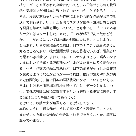
格リーグ』が企画された当時においても、八〇年代から続く挑戦
的な気概はまだ出版界に残されていたということであろう。もち
ろん、冷言や林斯諺といった作家による野心的な作品が台湾で相
次いで刊行され、いよいよ台湾ミステリが世界へ飛翔し得る実力
を発揮し始めた時期と重なっていたことも幸いし、『アジア本格
リーグ』はスタートした。果たしてこれが成功であったかどう
か、――その点については未来の判断に委ねることにしよう。
ともあれ、いまや陳浩基の名前は、日本のミステリ読者の多くが
知るところであり、彼の活躍の場である香港でいえば、冒業とい
う恐るべき才能も生まれている。ミステリよりさらに幅広いジャ
ンルにおいて活躍する薛西斯など、まだまだ日本に多く紹介され
る「べき」作家の作品は数あれど、日本の読者がそうした傑作群
を読めるようになるかどうか――それは、物語の魅力や作家の実
力とは関係なく、偏に日本の経済状況にかかっているといえる。
日本における出版市場は縮小を続けており、データを見るにつ
け、文化の興隆は経済に依存するという厳然たる事実に愕然とす
る(台湾はまた事情が違うであろうか)。
とはいえ、物語の力が色褪せることは決してない。
本作のように、過去作がこうして再び多くの読者の目にとまり、
またそこから新たな物語が生み出されるであろうことを、筆者は
願ってやまない。
***