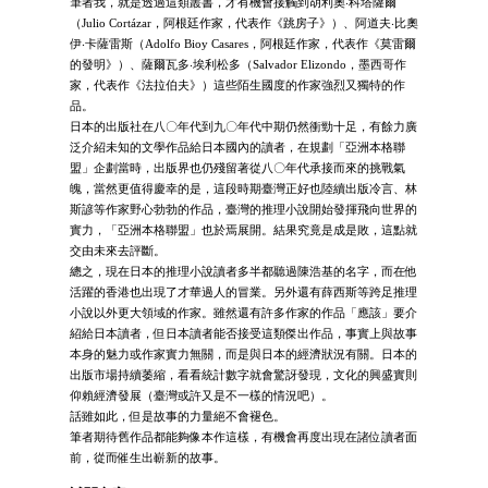
筆者我，就是透過這類叢書，才有機會接觸到胡利奧‧科塔薩爾
（Julio Cortázar，阿根廷作家，代表作《跳房子》）、阿道夫‧比奧
伊‧卡薩雷斯（Adolfo Bioy Casares，阿根廷作家，代表作《莫雷爾
的發明》）、薩爾瓦多‧埃利松多（Salvador Elizondo，墨西哥作
家，代表作《法拉伯夫》）這些陌生國度的作家強烈又獨特的作
品。
日本的出版社在八〇年代到九〇年代中期仍然衝勁十足，有餘力廣
泛介紹未知的文學作品給日本國內的讀者，在規劃「亞洲本格聯
盟」企劃當時，出版界也仍殘留著從八〇年代承接而來的挑戰氣
魄，當然更值得慶幸的是，這段時期臺灣正好也陸續出版冷言、林
斯諺等作家野心勃勃的作品，臺灣的推理小說開始發揮飛向世界的
實力，「亞洲本格聯盟」也於焉展開。結果究竟是成是敗，這點就
交由未來去評斷。
總之，現在日本的推理小說讀者多半都聽過陳浩基的名字，而在他
活躍的香港也出現了才華過人的冒業。另外還有薛西斯等跨足推理
小說以外更大領域的作家。雖然還有許多作家的作品「應該」要介
紹給日本讀者，但日本讀者能否接受這類傑出作品，事實上與故事
本身的魅力或作家實力無關，而是與日本的經濟狀況有關。日本的
出版市場持續萎縮，看看統計數字就會驚訝發現，文化的興盛實則
仰賴經濟發展（臺灣或許又是不一樣的情況吧）。
話雖如此，但是故事的力量絕不會褪色。
筆者期待舊作品都能夠像本作這樣，有機會再度出現在諸位讀者面
前，從而催生出嶄新的故事。