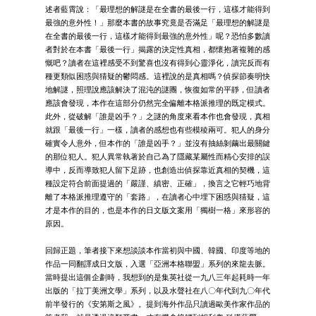
述者藍霄說：「最理想的解謎是在全書的最後一行，這樣才能得到
最強的意外性！」那麼本書的故事究竟是否滿足「最理想的解謎是
在全書的最後一行，這樣才能得到最強的意外性」呢？恐怕多數讀
者對於在本書「最後一行」揭露的決定性真相，都懷抱著複雜的感
慨吧？讀者在這裡感受不到驚喜也沒有得到心靈淨化，讀完反而有
種更類似困惑與猜疑的鬱悶感。這裡說的是真相嗎？偵探節奏明快
地解謎，照理說應該解決了混沌的謎團，恢復如常的平靜，但讀者
應該會發現，本作在這部分仍然完全偏離本格派推理的既定模式。
此外，從破解「誰是凶手？」之謎的角度來看本作也會發現，真相
就跟「最後一行」一樣，讀者的感想也有些模稜兩可。犯人的身分
確實令人意外，但本作的「誰是凶手？」並沒有抽絲剝繭出最關鍵
的那位犯人。犯人異常執著於自己為了隱藏某屬性而精心安排的誤
導中，反而導致犯人留下足跡，也創造出偵探靠近真相的契機，這
種設定符合前面提過的「嚴謹、縝密、正確」，換言之它輕巧地背
離了本格派推理遵守的「套路」，在讀者心中埋下困惑與猜疑，這
才是本作的目的，也是本作的日文版文案用「獨樹一格」來形容的
原因。
回歸正題，筆者接下來想談談本作當初與中國、韓國、印度等地的
作品一同翻譯成日文版，入選「亞洲本格聯盟」系列的來龍去脈。
當時提出這個企劃時，我想到的是集英社從一九八三年起耗時一年
出版的「拉丁美洲文學」系列，以及水聲社在八〇年代到九〇年代
前半發行的《安第斯之風》。提到海外作品只讀過歐美作家作品的