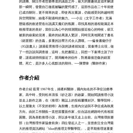
的謎團、關注作者想要傳達的議題之外，最大的樂趣就是追求解謎
那一瞬間，發覺自己徹底被騙的驚愕感了。這部作品在二十年前便
已成功辦到，更不簡單的是，即使再次重讀，仍能感受到跨越時間
與空間限制，絲毫不顯過時的魅力。──小云（文字工作者）充滿
懸疑感的敘述營造出詭譎又魔幻的氛圍，尋找真相的過程能滿足本
格推理迷的喜好，當你以為心中的猜測開始接近核心的時候，卻又
被新的線索給混淆，最終的結果讓人驚訝，同時完美地闡述了書名
《錯置體》的含義，多重的詮釋方式令人讚嘆。──偏食書癡仔仔
（IG說書人）讀過藍霄推理小說的讀者就知道，當秦博士出現，做
了一些訪談與調查後，這時，先把書閤上，回想一下秦博士說了什
麼，謎底就悄悄接近了。開局離奇的信件，對應最後悲傷的錯置
體。死亡，是許多人心底黯淡的期待。──陳豐偉（醫師作家）
作者介紹
作者介紹 藍霄 1967年生，婦產科醫師，國內知名的不孕症治療專
家。高中時，受到松本清張《砂之器》的啟蒙，開始閱讀推理小說
並走上創作之路，在《推理》雜誌上的投稿屢獲好評。醫學院時，
以土屋隆夫《不安的初啼》為契機，生殖內分泌與不孕症成為執業
方向。由於工作關係一直想當覆面作家，但自認在網路時代有相當
困難。因為喜歡推理小說，所以多年後又走上台前。台灣推理俱樂
部（台灣推理作家協會前身）四位發起人之一，並曾創立全台灣最
大的推理資訊網站「blue的推理文學醫學院」，是早期推理迷重要