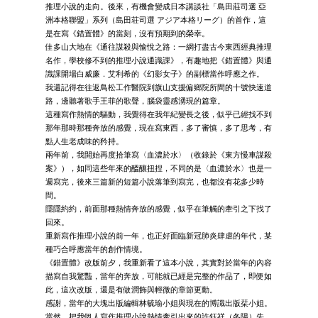
推理小說的走向。後來，有機會變成日本講談社「島田莊司選 亞
洲本格聯盟」系列（島田荘司選 アジア本格リーグ）的首作，這
是在寫《錯置體》的當刻，沒有預期到的榮幸。
佳多山大地在《通往謀殺與愉悅之路：一網打盡古今東西經典推理
名作，學校修不到的推理小說通識課》，有趣地把《錯置體》與通
識課開場白威廉．艾利希的《幻影女子》的副標當作呼應之作。
我還記得在往返鳥松工作醫院到旗山支援偏鄉院所間的十號快速道
路，邊聽著歌手王菲的歌聲，腦袋靈感湧現的篇章。
這種寫作熱情的驅動，我覺得在我年紀變長之後，似乎已經找不到
那年那時那種奔放的感覺，現在寫東西，多了審慎，多了思考，有
點人生老成味的矜持。
兩年前，我開始再度拾筆寫〈血濃於水〉（收錄於《東方慢車謀殺
案》），如同這些年來的醞釀扭捏，不同的是〈血濃於水〉也是一
週寫完，後來三篇新的短篇小說落筆到寫完，也都沒有花多少時
間。
隱隱約約，前面那種熱情奔放的感覺，似乎在筆觸的牽引之下找了
回來。
重新寫作推理小說的前一年，也正好面臨新冠肺炎肆虐的年代，某
種巧合呼應當年的創作情境。
《錯置體》改版前夕，我重新看了這本小說，其實對於當年的內容
描寫自我驚豔，當年的奔放，可能就已經是完整的作品了，即便如
此，這次改版，還是有做潤飾與輕微的章節更動。
感謝，當年的大塊出版編輯林毓瑜小姐與現在的博識出版栞小姐。
當然，把我個人寫作推理小說熱情牽引出來的許鈺祥（冬陽）先