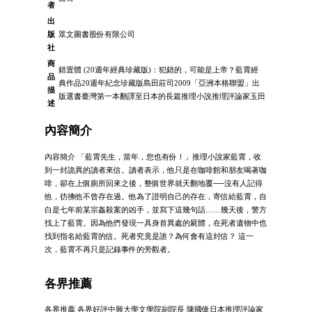
者
出
版
眾文圖書股份有限公司
社
商
錯置體 (20週年經典珍藏版)：犯錯的，可能是上帝？藍霄經
品
典作品20週年紀念珍藏版島田莊司2009「亞洲本格聯盟」出
描
版選書臺灣第一本翻譯至日本的長篇推理小說推理評論家玉田
述
內容簡介
內容簡介 「藍霄先生，當年，您也有份！」推理小說家藍霄，收
到一封詭異的讀者來信。讀者表示，他只是在咖啡館和朋友喝著咖
啡，卻在上個廁所回來之後，整個世界就天翻地覆──沒有人記得
他，彷彿他不曾存在過。他為了證明自己的存在，寄信給藍霄，自
白是七年前某宗姦殺案的凶手，並寫下這幾句話……幾天後，警方
找上了藍霄。因為他們發現一具身首異處的屍體，在死者遺物中也
找到指名給藍霄的信。死者究竟是誰？為何會有這封信？ 這一
次，藍霄不再只是記錄事件的旁觀者。
各界推薦
各界推薦 各界好評中興大學文學院副院長 陳國偉日本推理評論家