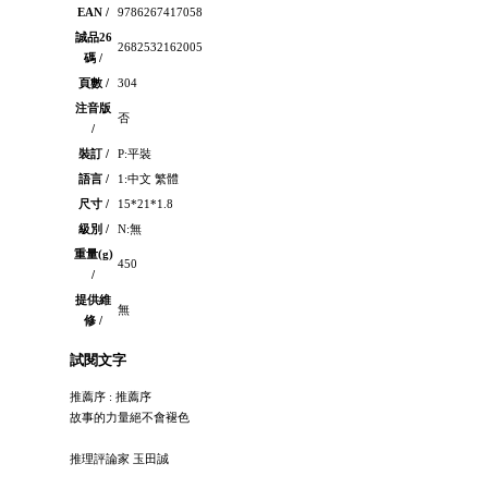
EAN /
9786267417058
誠品26
2682532162005
碼 /
頁數 /
304
注音版
否
/
裝訂 /
P:平裝
語言 /
1:中文 繁體
尺寸 /
15*21*1.8
級別 /
N:無
重量(g)
450
/
提供維
無
修 /
試閱文字
推薦序 : 推薦序
故事的力量絕不會褪色
推理評論家 玉田誠