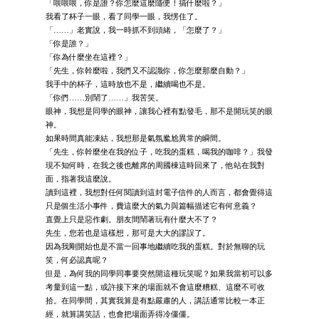
「喂喂喂，你是誰？你怎麼這麼隨便！搞什麼啦？」
我看了杯子一眼，看了同學一眼，我愣住了。
「……」老實說，我一時抓不到頭緒，「怎麼了？」
「你是誰？」
「你為什麼坐在這裡？」
「先生，你幹麼啦，我們又不認識你，你怎麼那麼自動？」
我手中的杯子，這時放也不是，繼續喝也不是。
「你們……別鬧了……」我苦笑。
眼神，我想是同學的眼神，讓我心裡有點發毛，那不是開玩笑的眼
神。
如果時間真能凍結，我想那是氣氛尷尬異常的瞬間。
「先生，你幹麼坐在我的位子，吃我的蛋糕，喝我的咖啡？」我發
現不知何時，在我之後也離席的周國棟這時回來了，他站在我對
面，指著我這麼說。
讀到這裡，我想對任何閱讀到這封電子信件的人而言，都會覺得這
只是個生活小事件，費這麼大的氣力與篇幅描述它有何意義？
直覺上只是惡作劇。朋友間鬧著玩有什麼大不了？
先生，您若也是這樣想，那可是大大的謬誤了。
因為我剛開始也是不當一回事地繼續吃我的蛋糕。對於無聊的玩
笑，何必認真呢？
但是，為何我的同學同事要突然開這種玩笑呢？如果我當初可以多
考量到這一點，或許接下來的場面就不會這麼糟糕、這麼不可收
拾。在同學間，其實我算是有點嚴肅的人，講話通常比較一本正
經，就算講笑話，也會把場面弄得冷僵僵。