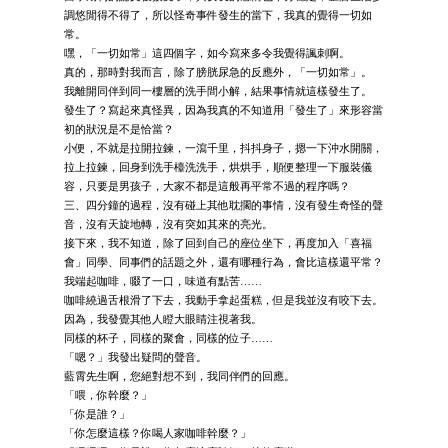
調悠閒得不得了，所以怪奇事件發生的當下，我真的覺得一切如
常。
嘿，「一切如常」這四個字，如今寫來多令我覺得諷刺啊。
真的，那時對我而言，除了膀胱尿急的反應外，「一切如常」。
我離開同伴到同一樓層的洗手間小解，結果事情就這樣發生了。
發生了？寫起來真怪異，因為我真的不知道用「發生了」來形容當
初的狀況是不是恰當？
小便，不就是拉開拉鍊，一瀉千里，抖抖身子，摁一下沖水開關，
拉上拉鍊，回身到洗手檯洗洗手，烘烘手，順便整理一下服裝儀
容，只要是男孩子，大家不都是這般再平常不過的程序嗎？
三、四分鐘的過程，沒有碰上其他耽擱的事情，沒有發生奇怪的聲
音，沒有天旋地轉，沒有突如其來的亮光。
接下來，我不知道，除了回到自己的座位坐下，再度加入「喜福
會」同學、同事們的話題之外，還有哪種行為，會比這樣還平常？
我端起咖啡，啜了一口，味道有點苦……
咖啡繞過舌根滑了下去，我動手拿起蛋糕，但是我並沒有咬下去。
因為，我發覺其他人瞪大眼睛注視著我。
同樣的杯子，同樣的聚會，同樣的位子……
「嗯？」我發出疑問的聲音。
藍霄先生啊，您絕對想不到，我同伴們的回應。
「喂，你幹麼？」
「你是誰？」
「你怎麼這樣？你喝人家咖啡幹麼？」