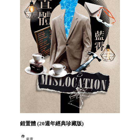
錯置體 (20週年經典珍藏版)
作
藍霄