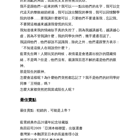
對於混亂的局面，我當然支支吾吾無法抗辯。
我不是跟他們一起來的嗎？我可以一一點出他們的名字，我可以交
代這天的整個細節經過，我可以說出醫院的事情，我可以回憶醫學
院的瑣事……要我講什麼都可以，只要他們不要遺落我，忘記我。
不要開這種越來越讓我發慌的玩笑。
我知道後來我的情緒似乎真的失控了，因為我越講越毛，越講越心
虛，因為不管我講什麼，我的同學伙伴們，幾乎通通否認了。
我認得他們，他們卻說不認識我，除此之外，他們還跟警方表示：
「不知道這個人在胡說些什麼？」
藍霄先生啊！人開玩笑的時候，表情還是會透露出狡詐的隱藏情
緒，不是嗎？但是，他們沒有。最讓我百思不解的還是他們的眼
神。
那是陌生的眼神。
怎麼會這樣呢？為什麼他們突然都忘記了？我不是他們的好同學好
同事「王明億」嗎？
怎麼大家都突然把我當成陌生人呢？
最佳賣點
最佳賣點 : 犯錯的，可能是上帝？
藍霄經典作品20週年紀念珍藏版
島田莊司2009「亞洲本格聯盟」出版選書
臺灣第一本翻譯至日本的長篇推理小說