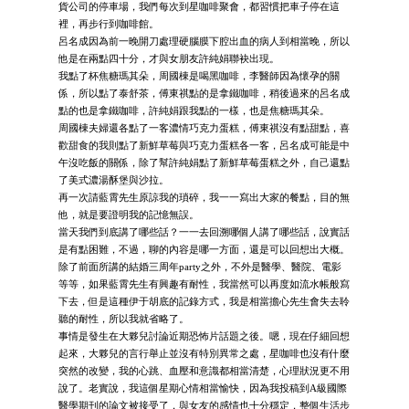
貨公司的停車場，我們每次到星咖啡聚會，都習慣把車子停在這
裡，再步行到咖啡館。
呂名成因為前一晚開刀處理硬腦膜下腔出血的病人到相當晚，所以
他是在兩點四十分，才與女朋友許純娟聯袂出現。
我點了杯焦糖瑪其朵，周國棟是喝黑咖啡，李醫師因為懷孕的關
係，所以點了泰舒茶，傅東祺點的是拿鐵咖啡，稍後過來的呂名成
點的也是拿鐵咖啡，許純娟跟我點的一樣，也是焦糖瑪其朵。
周國棟夫婦還各點了一客濃情巧克力蛋糕，傅東祺沒有點甜點，喜
歡甜食的我則點了新鮮草莓與巧克力蛋糕各一客，呂名成可能是中
午沒吃飯的關係，除了幫許純娟點了新鮮草莓蛋糕之外，自己還點
了美式濃湯酥堡與沙拉。
再一次請藍霄先生原諒我的瑣碎，我一一寫出大家的餐點，目的無
他，就是要證明我的記憶無誤。
當天我們到底講了哪些話？一一去回溯哪個人講了哪些話，說實話
是有點困難，不過，聊的內容是哪一方面，還是可以回想出大概。
除了前面所講的結婚三周年party之外，不外是醫學、醫院、電影
等等，如果藍霄先生有興趣有耐性，我當然可以再度如流水帳般寫
下去，但是這種伊于胡底的記錄方式，我是相當擔心先生會失去聆
聽的耐性，所以我就省略了。
事情是發生在大夥兒討論近期恐怖片話題之後。嗯，現在仔細回想
起來，大夥兒的言行舉止並沒有特別異常之處，星咖啡也沒有什麼
突然的改變，我的心跳、血壓和意識都相當清楚，心理狀況更不用
說了。老實說，我這個星期心情相當愉快，因為我投稿到A級國際
醫學期刊的論文被接受了，與女友的感情也十分穩定，整個生活步