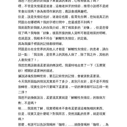
感想？您已經對於我接下來要講的東西，心裡有個底了嗎？
嘿，不管是失憶還是迷遊，這種老掉牙的情節，推理小說裡不是經
常會出現嗎？身為推理作家的您，應該會感興趣吧。
但是，說是失憶症也好，迷遊症也罷，藍霄先生啊，您知道真正的
問題出在哪裡嗎？我的字裡行間中，您還感受不到嗎？
我前面對於我個人的自我介紹，用了相當多的「好像」，但是您發
現了嗎？我每個「好像」後面所接的個人資料可都是相當的明晰。
也就是說，我根本不符合「解離性失憶症」的定義。
因為我腦子裡面的記憶都很明確。
問題是出在全世界的其他人才都是「解離性失憶症」的患者，講白
話一點：「我沒病，是世界上的其他人病了，除了我之外，其他的
人都失憶了！」
我想您應該聽過孟婆湯的傳說吧。我還特地去查了一下《玉曆寶
鈔》裡關於孟婆神的描述。
據說諸魂投胎轉世前，要忘記前世的記憶，會被派飲孟婆湯。
今天我所面臨的情況其實差不了多少，差別只在於，是不是不用投
胎轉世，現實生活中只要喝下孟婆湯，一切的事情都可以忘得一乾
二淨？
我想不妨換個說法，孟婆湯其實就是「解離性失憶症」的致病方
劑，不是嗎？
唉……我當然了解，現實裡根本不會有孟婆湯這種無稽的東西。
但是，現實又是什麼呢？對我而言，突然混亂的世界，就是現實
嗎？
那麼，有誰可以告訴我喝杯「咖啡」……就僅僅喝杯「咖啡」，為