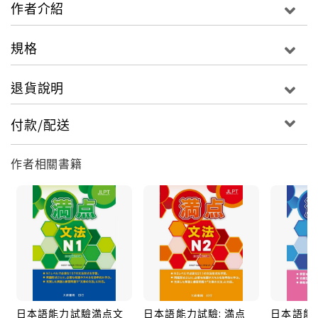
「文法」：N1～N4
作者介紹
《滿點文法N4》特色：
規格
●參考舊制3、4級官方範例、問題集編著而成，全面掌
握考試範圍。
退貨說明
●四大類劃分句型，依序累積自我實力。
●全書說明附中文翻譯，並有部分例句中譯。
付款/配送
◎循序培養日語實力四步驟：
作者相關書籍
Step1【題目介紹】：考前熟悉題型，率先拔得頭籌！
透過此章節，了解文法三種出題形式，學習基本知識，
掌握題型整體概念。
Step2【形態練習】：掌握形態變化規則，鞏固文法基
礎！
了解各種詞性與不同文法形態的接續方法，透過練習題
加深印象，打好日語學習基本功。
日本語能力試驗満点文
日本語能力試驗: 満点
日本語能力