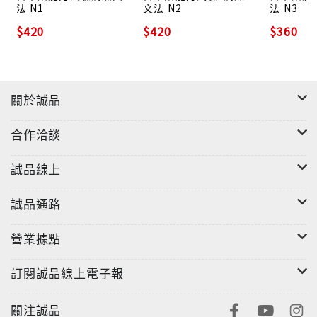
法 N1
文法 N2
法 N3
Step3【實力培養篇】：漸進式引導，徹底瞭解文法知
$420
$420
$360
識！
以初級文法為出發點，銜接中級文法為目標，將語感相
近的文法形式分類彙整。透過詳盡的註解、例句及習
題，深入文型，傳授必備技巧。
關於誠品
Step4【模擬試題】：實際演練，磨練自我應考實力！
合作洽談
除了各篇章的習題之外，書末亦有1回與正式考試形式相
同的題目。幫助熟悉出題方向，提升自我戰鬥力。
誠品線上
誠品通路
營業據點
訂閱誠品線上電子報
關注誠品