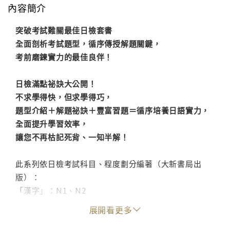
內容簡介
突破考試難關最佳日檢套書
全面剖析考試題型，循序傳授解題關鍵，
考前磨鍊實力的最佳良伴！
日檢滿點祕訣大公開！
不求學得快，但求學得巧，
題型介紹＋解題祕訣＋豐富習題＝循序培養日語實力，
全面提升學習效率，
讓您不再枯記死背、一知半解！
此系列依日檢考試科目、程度劃分編著（大新書局出
版）：
「漢字」：N1、N2
「語彙」：N1、N2
展開看更多
「聽解」：N1～N3