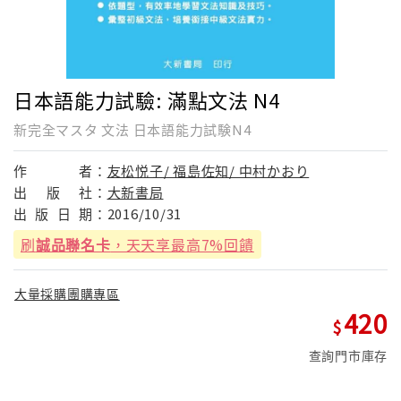
日本語能力試驗: 滿點文法 N4
新完全マスタ 文法 日本語能力試験N4
作
者：
友松悦子/ 福島佐知/ 中村かおり
出
版
社：
大新書局
出
版
日
期：
2016/10/31
刷
誠品聯名卡
，天天享最高7%回饋
大量採購團購專區
420
查詢門市庫存