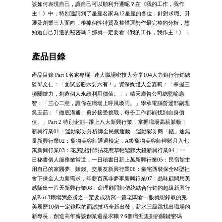
該如何表現自己，讓自己可以順利升遷呢？在《我的工作，我作
主！》中，特別邀請到了星座名家為12星座的各位，針對求職、升
遷及創業三大面向，根據個性特質及整體運勢作最完整的分析，想
知道自己升遷的秘密嗎？那就一定要看《我的工作，我作主！》！
產品目錄
產品目錄 Part 1名家專欄─達人職場密技大分享104人力銀行行銷總
監邱文仁：「面試必勝六要六有！」資深媒體人全嘉莉：「掌握三
項關鍵力，創造個人永續利用價值。」」晴天廣告公司總監喻康
智：「三心二意，讓你在職場上呼風喚雨。」學承電腦營運部副理
吳玉茹：「徹底溝通、勇於接受挑戰，每份工作都能找到自身價
值。」Part 2 特別企劃─跟上八大新興行業，掌握職場高薪脈動！
新興行業01：運動彩券分析師全民瘋運動，運動彩券商「錢」途無
量新興行業02：寵物美容師通過檢定，A級寵物美容師輕鬆月入七
萬新興行業03：花房設計師拈花惹草輕鬆賺大錢新興行業04：一
日秘書個人服務業當道，一日秘書日薪上萬新興行業05：民宿館主
用自己的家圓夢、賺錢、交朋友新興行業06：豪宅西裝保全M型社
會下保全人力新需求，年薪百萬非夢事新興行業07：品味顧問用美
感賺出一片天新興行業08：命理顧問師傳統結合行銷的超級新興行
業Part 3職場我必勝之一定要成功寫一篇老闆看一眼就想錄取的完
美履歷10個一定錄取的面試技巧全新出發，薪水三級跳找出職場的
新專長，創造高年薪該創業還是求職？6個職涯規劃的關鍵密碼