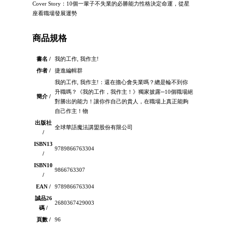
Cover Story：10個一輩子不失業的必勝能力性格決定命運，從星
座看職場發展運勢
商品規格
書名 /
我的工作, 我作主!
作者 /
捷進編輯群
我的工作, 我作主!：還在擔心會失業嗎？總是輪不到你
升職嗎？《我的工作，我作主！》獨家披露─10個職場絕
簡介 /
對勝出的能力！讓你作自己的貴人，在職場上真正能夠
自己作主！物
出版社
全球華語魔法講盟股份有限公司
/
ISBN13
9789866763304
/
ISBN10
9866763307
/
EAN /
9789866763304
誠品26
2680367429003
碼 /
頁數 /
96