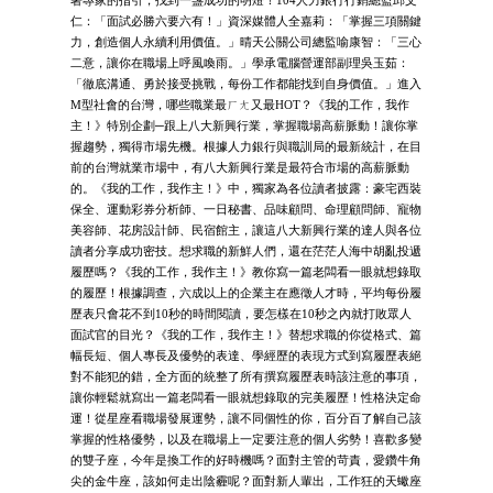
著專家的指引，找到一盞成功的明燈！104人力銀行行銷總監邱文
仁：「面試必勝六要六有！」資深媒體人全嘉莉：「掌握三項關鍵
力，創造個人永續利用價值。」晴天公關公司總監喻康智：「三心
二意，讓你在職場上呼風喚雨。」學承電腦營運部副理吳玉茹：
「徹底溝通、勇於接受挑戰，每份工作都能找到自身價值。」進入
M型社會的台灣，哪些職業最ㄏㄤ又最HOT？《我的工作，我作
主！》特別企劃─跟上八大新興行業，掌握職場高薪脈動！讓你掌
握趨勢，獨得市場先機。根據人力銀行與職訓局的最新統計，在目
前的台灣就業市場中，有八大新興行業是最符合市場的高薪脈動
的。《我的工作，我作主！》中，獨家為各位讀者披露：豪宅西裝
保全、運動彩券分析師、一日秘書、品味顧問、命理顧問師、寵物
美容師、花房設計師、民宿館主，讓這八大新興行業的達人與各位
讀者分享成功密技。想求職的新鮮人們，還在茫茫人海中胡亂投遞
履歷嗎？《我的工作，我作主！》教你寫一篇老闆看一眼就想錄取
的履歷！根據調查，六成以上的企業主在應徵人才時，平均每份履
歷表只會花不到10秒的時間閱讀，要怎樣在10秒之內就打敗眾人
面試官的目光？《我的工作，我作主！》替想求職的你從格式、篇
幅長短、個人專長及優勢的表達、學經歷的表現方式到寫履歷表絕
對不能犯的錯，全方面的統整了所有撰寫履歷表時該注意的事項，
讓你輕鬆就寫出一篇老闆看一眼就想錄取的完美履歷！性格決定命
運！從星座看職場發展運勢，讓不同個性的你，百分百了解自己該
掌握的性格優勢，以及在職場上一定要注意的個人劣勢！喜歡多變
的雙子座，今年是換工作的好時機嗎？面對主管的苛責，愛鑽牛角
尖的金牛座，該如何走出陰霾呢？面對新人輩出，工作狂的天蠍座