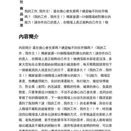
社
商
我的工作, 我作主!：還在擔心會失業嗎？總是輪不到你升職
品
嗎？《我的工作，我作主！》獨家披露─10個職場絕對勝出的
描
能力！讓你作自己的貴人，在職場上真正能夠自己作主！物
述
內容簡介
內容簡介 還在擔心會失業嗎？總是輪不到你升職嗎？《我的工
作，我作主！》獨家披露─10個職場絕對勝出的能力！讓你作自己
的貴人，在職場上真正能夠自己作主！物價漲薪水卻老是沒漲，多
家大型知名企業也都紛紛開始進行裁員動作，每天戰戰競競害怕下
一個被裁員的人就是自己的日子，還要過多久？《我的工作，我作
主！》獨家披露10個職場上絕對勝出的能力：「EQ能力、職場定
著度、危機處理能力、良好的溝通能力、執行能力、服從領導能
力、對企業（老闆）的忠誠度、樂觀的性格、健康的身心、負責的
態度」只要掌握這10個能力，不但不必擔心自己會失業，也同步的
掌握了你的職場棋局，下一個在職場上出頭天的就是你！職涯規劃
遇到了瓶頸嗎？讓《我的工作，我作主！》的名家專欄，與你分達
人職場不藏私的超級密技：在《我的工作，我作主！》中，特別邀
請四位職場達人跟各位讀者以專欄的方式，分享無論是在新鮮人求
職、老鳥想跳槽、新手想創業等等不同的需求，四位達人都有個別
做出建議及不藏私的經驗分享，讓所有讀者在迷惘的時候，可以靠