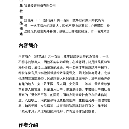
出
版
貿騰發賣股份有限公司
社
商
鏡花緣 下：《鏡花緣》共一百回，故事以武則天時代為背
品
景，一名不得志的讀書人，因他不能衣錦還鄉，心裡鬱悶，於
描
是隨兄長遊遍海外各國，最後上山修道的經過。有一名秀才唐
述
內容簡介
內容簡介 《鏡花緣》共一百回，故事以武則天時代為背景， 一名
不得志的讀書人，因他不能衣錦還鄉，心裡鬱悶，於是隨兄長遊遍
海外各國，最後上山修道的經過。有一名秀才唐敖應試考中探花，
卻被某位官員指稱他與叛黨徐敬業是舊交，因此被降為秀才。之後
他便想要遠離塵俗，於是跟著大舅的商船遠遊海外，途中經過許多
有趣的地方，如：君子國、長人國、女兒國……等等。最終唐敖繁
華看盡人情嘗遍，於是遁入山中，修道成仙去。本書提出中國社會
歷來的「男女不平等」的問題，同時亦對當時社會存在的迷信制
度、八股取士、浪費鋪張等現象提出批判，並創造另外一個理想世
界，如君子國、女兒國等，故事情節詼諧諷剌兼而有之，作者以
「鏡花水月」來比喻他的烏扥邦，作為這部作品的題名。
作者介紹