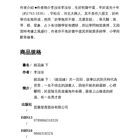
作者介紹 ■作者簡介李汝珍李汝珍，生於乾隆中葉，卒於道光十年
（約1763-1830），字松石，河北大興人。其不喜作八股文，於科
舉功名無所成，然而「於學無所不窺，尤通音韻」，舉凡醫，算、
琴、棋、星象、占卜各項雜學皆有鑽研，所以學問相當廣博，又因
當時考據之風盛行，作者亦不免於書中盡其所能賣弄經學、小學與
辭章修養。
商品規格
書名 /
鏡花緣 下
作者 /
李汝珍
鏡花緣 下：《鏡花緣》共一百回，故事以武則天時代為
背景，一名不得志的讀書人，因他不能衣錦還鄉，心裡
簡介 /
鬱悶，於是隨兄長遊遍海外各國，最後上山修道的經
過。有一名秀才唐
出版社
貿騰發賣股份有限公司
/
ISBN13
9789866318320
/
ISBN10
986631832X
/