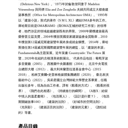
（Delirious New York）。˙1975年於倫敦偕同妻子 Madelon
Vriesendorp 與同儕 Elia and Zoe Zenghelis 夫婦共同成立大都會建
築事務所（Office for Metropolitan Architecture OMA）。˙1995年
以「建築小說」形式的著作《S M L XL》總結OMA多年的工作。
庫哈斯目前是OMA和AMO（與OMA互補的研究工作室）的領導
者，他們涉足的領域超越建築既有的界限。˙2000年榮獲建築最高
榮譽普立茲克獎，2004年獲頒英國皇家建築協會金質勳章，2010
年獲頒第12屆威尼斯建築雙年展終身成就金獅獎。˙2014年，庫哈
斯擔任第14屆威尼斯國際建築雙年展的總監，以「建築的本源」
Fundamentals為主題策展。近年策畫 Countryside: The Future 展
覽，2020年在紐約古根漢美術館展出。˙代表作品包括：葡萄牙波
多音樂廳（2005）、西雅圖中央圖書館（2004）、北京中央電視
台總部大樓（2012）、義大利米蘭普拉達基金會中心（2015
2018）、柏林艾賽爾•史普林格媒體集團總部（2020）、臺北表演
藝術中心（2022）。吳莉君國立台灣師範大學歷史系畢業，任職
出版社多年，現為自由工作者。譯有《觀看的方式》、《觀看的視
界》、《我們在此相遇》、《持續進行的瞬間》、《A致X：給獄
中情人的溫柔書簡》、《包浩斯人》、《設計是什麼？》、《包浩
斯關鍵故事100》、《建築的法則》、《好城市的空間法則》、
《光與影》、《建築語言的法則》、《建築的元素》、《譫狂紐
約》等書。
產品目錄