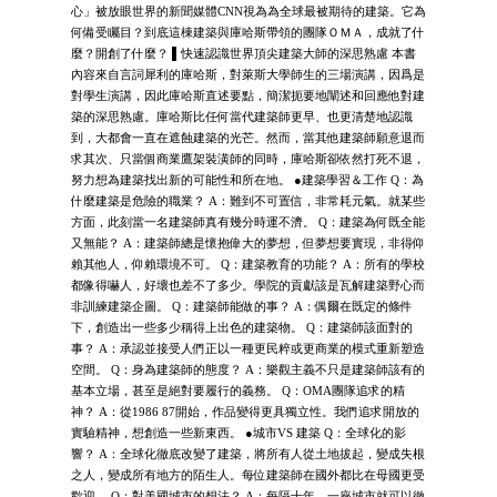
心」被放眼世界的新聞媒體CNN視為為全球最被期待的建築。它為
何備受矚目？到底這棟建築與庫哈斯帶領的團隊ＯＭＡ，成就了什
麼？開創了什麼？ ▌快速認識世界頂尖建築大師的深思熟慮 本書
內容來自言詞犀利的庫哈斯，對萊斯大學師生的三場演講，因爲是
對學生演講，因此庫哈斯直述要點，簡潔扼要地闡述和回應他對建
築的深思熟慮。庫哈斯比任何當代建築師更早、也更清楚地認識
到，大都會一直在遮蝕建築的光芒。然而，當其他建築師願意退而
求其次、只當個商業鷹架裝潢師的同時，庫哈斯卻依然打死不退，
努力想為建築找出新的可能性和所在地。 ●建築學習＆工作 Q：為
什麼建築是危險的職業？ A：難到不可置信，非常耗元氣。就某些
方面，此刻當一名建築師真有幾分時運不濟。 Q：建築為何既全能
又無能？ A：建築師總是懷抱偉大的夢想，但夢想要實現，非得仰
賴其他人，仰賴環境不可。 Q：建築教育的功能？ A：所有的學校
都像得嚇人，好壞也差不了多少。學院的貢獻該是瓦解建築野心而
非訓練建築企圖。 Q：建築師能做的事？ A：偶爾在既定的條件
下，創造出一些多少稱得上出色的建築物。 Q：建築師該面對的
事？ A：承認並接受人們正以一種更民粹或更商業的模式重新塑造
空間。 Q：身為建築師的態度？ A：樂觀主義不只是建築師該有的
基本立場，甚至是絕對要履行的義務。 Q：OMA團隊追求的精
神？ A：從1986 87開始，作品變得更具獨立性。我們追求開放的
實驗精神，想創造一些新東西。 ●城市VS 建築 Q：全球化的影
響？ A：全球化徹底改變了建築，將所有人從土地拔起，變成失根
之人，變成所有地方的陌生人。每位建築師在國外都比在母國更受
歡迎。 Q：對美國城市的想法？ A：每隔十年，一座城市就可以徹