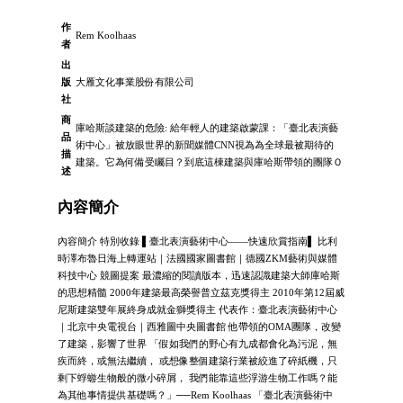
作
Rem Koolhaas
者
出
版
大雁文化事業股份有限公司
社
商
庫哈斯談建築的危險: 給年輕人的建築啟蒙課：「臺北表演藝
品
術中心」被放眼世界的新聞媒體CNN視為為全球最被期待的
描
建築。它為何備受矚目？到底這棟建築與庫哈斯帶領的團隊Ｏ
述
內容簡介
內容簡介 特別收錄 ▌臺北表演藝術中心――快速欣賞指南▌ 比利
時澤布魯日海上轉運站｜法國國家圖書館｜德國ZKM藝術與媒體
科技中心 競圖提案 最濃縮的閱讀版本，迅速認識建築大師庫哈斯
的思想精髓 2000年建築最高榮譽普立茲克獎得主 2010年第12屆威
尼斯建築雙年展終身成就金獅獎得主 代表作：臺北表演藝術中心
｜北京中央電視台｜西雅圖中央圖書館 他帶領的OMA團隊，改變
了建築，影響了世界 「假如我們的野心有九成都會化為污泥，無
疾而終，或無法繼續， 或想像整個建築行業被絞進了碎紙機，只
剩下蜉蝣生物般的微小碎屑， 我們能靠這些浮游生物工作嗎？能
為其他事情提供基礎嗎？」──Rem Koolhaas 「臺北表演藝術中