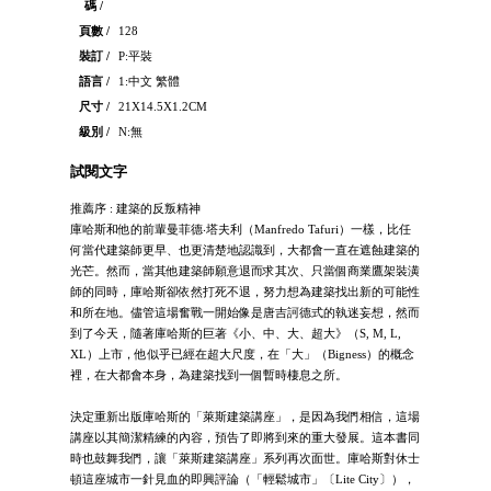
碼 /
頁數 /
128
裝訂 /
P:平裝
語言 /
1:中文 繁體
尺寸 /
21X14.5X1.2CM
級別 /
N:無
試閱文字
推薦序 : 建築的反叛精神
庫哈斯和他的前輩曼菲德‧塔夫利（Manfredo Tafuri）一樣，比任
何當代建築師更早、也更清楚地認識到，大都會一直在遮蝕建築的
光芒。然而，當其他建築師願意退而求其次、只當個商業鷹架裝潢
師的同時，庫哈斯卻依然打死不退，努力想為建築找出新的可能性
和所在地。儘管這場奮戰一開始像是唐吉訶德式的執迷妄想，然而
到了今天，隨著庫哈斯的巨著《小、中、大、超大》（S, M, L,
XL）上市，他似乎已經在超大尺度，在「大」（Bigness）的概念
裡，在大都會本身，為建築找到一個暫時棲息之所。
決定重新出版庫哈斯的「萊斯建築講座」，是因為我們相信，這場
講座以其簡潔精練的內容，預告了即將到來的重大發展。這本書同
時也鼓舞我們，讓「萊斯建築講座」系列再次面世。庫哈斯對休士
頓這座城市一針見血的即興評論（「輕鬆城市」〔Lite City〕），