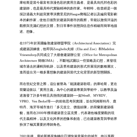
庫哈斯是當今最富有浪漫色彩的實用主義者、是最具烏托邦色彩的
建築師，也是最具時代實驗精神的創作家。年輕時，他曾經是一個
採訪過義大利超寫實導演費里尼的Haagse郵報記者以及編寫電影劇
本的劇作家，使他日後對於建築與都市的觀察，常能以激情洋溢的
觀察與充滿幻想的文體，對日常事件狀態與信息作精確而簡單地描
述、想像。
在1975年於英國倫敦建築聯盟學院（Architectural Association）完
成建築訓練後，他即與Zenghelis夫婦（Elia and Zoe）和Madelon
Vriesendorp共同成立了大都會建築辦公室（Office for Metropolitan
Architecture 簡稱OMA），不斷地試圖以一些策略及幻想，來發現
城市過去的邏輯與軌跡，以及舊有建築的形式所展現的數種層次，
進而提出另一種多重想像的建築與當代文化背景的新型態關係。
而在世紀交替之際，這位被譽為「能讓建築歌唱」的庫哈斯，更在
荷蘭這個以「實用主義」為中心的建築專業與學術中，以教學及論
述激發了許多年輕且具熱情的建築師──如West8、MVRDV、
VPRO、Ven Berkel等──的前衛思考與實踐，並在阿姆斯特丹、鹿
特丹、海牙等城市進行「多元並立、價值紛陳」的荷蘭新建築樣
貌，進而在2000年獲得建築普立茲克獎，代表著他極度樂觀的現
代主義精神，以及文化跨界的想像和創造，已在建築教育與學術界
扮演了極其重要的導師角色。
2001年後，庫哈斯將視角轉往亞洲快速發展中的城市。他以客觀