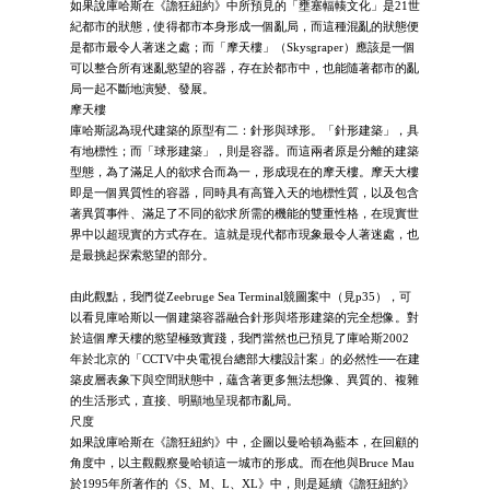
如果說庫哈斯在《譫狂紐約》中所預見的「壅塞輻輳文化」是21世
紀都市的狀態，使得都市本身形成一個亂局，而這種混亂的狀態便
是都市最令人著迷之處；而「摩天樓」（Skysgraper）應該是一個
可以整合所有迷亂慾望的容器，存在於都市中，也能隨著都市的亂
局一起不斷地演變、發展。
摩天樓
庫哈斯認為現代建築的原型有二：針形與球形。「針形建築」，具
有地標性；而「球形建築」，則是容器。而這兩者原是分離的建築
型態，為了滿足人的欲求合而為一，形成現在的摩天樓。摩天大樓
即是一個異質性的容器，同時具有高聳入天的地標性質，以及包含
著異質事件、滿足了不同的欲求所需的機能的雙重性格，在現實世
界中以超現實的方式存在。這就是現代都市現象最令人著迷處，也
是最挑起探索慾望的部分。
由此觀點，我們從Zeebruge Sea Terminal競圖案中（見p35），可
以看見庫哈斯以一個建築容器融合針形與塔形建築的完全想像。對
於這個摩天樓的慾望極致實踐，我們當然也已預見了庫哈斯2002
年於北京的「CCTV中央電視台總部大樓設計案」的必然性──在建
築皮層表象下與空間狀態中，蘊含著更多無法想像、異質的、複雜
的生活形式，直接、明顯地呈現都市亂局。
尺度
如果說庫哈斯在《譫狂紐約》中，企圖以曼哈頓為藍本，在回顧的
角度中，以主觀觀察曼哈頓這一城市的形成。而在他與Bruce Mau
於1995年所著作的《S、M、L、XL》中，則是延續《譫狂紐約》