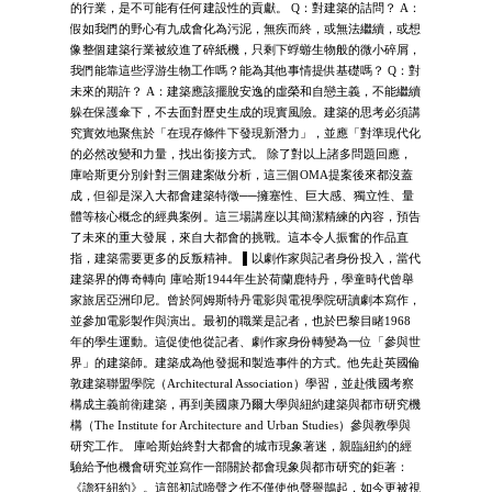
的行業，是不可能有任何建設性的貢獻。 Q：對建築的詰問？ A：
假如我們的野心有九成會化為污泥，無疾而終，或無法繼續，或想
像整個建築行業被絞進了碎紙機，只剩下蜉蝣生物般的微小碎屑，
我們能靠這些浮游生物工作嗎？能為其他事情提供基礎嗎？ Q：對
未來的期許？ A：建築應該擺脫安逸的虛榮和自戀主義，不能繼續
躲在保護傘下，不去面對歷史生成的現實風險。建築的思考必須講
究實效地聚焦於「在現存條件下發現新潛力」，並應「對準現代化
的必然改變和力量，找出銜接方式。 除了對以上諸多問題回應，
庫哈斯更分別針對三個建案做分析，這三個OMA提案後來都沒蓋
成，但卻是深入大都會建築特徵──擁塞性、巨大感、獨立性、量
體等核心概念的經典案例。這三場講座以其簡潔精練的內容，預告
了未來的重大發展，來自大都會的挑戰。這本令人振奮的作品直
指，建築需要更多的反叛精神。 ▌以劇作家與記者身份投入，當代
建築界的傳奇轉向 庫哈斯1944年生於荷蘭鹿特丹，學童時代曾舉
家旅居亞洲印尼。曾於阿姆斯特丹電影與電視學院研讀劇本寫作，
並參加電影製作與演出。最初的職業是記者，也於巴黎目睹1968
年的學生運動。這促使他從記者、劇作家身份轉變為一位「參與世
界」的建築師。建築成為他發掘和製造事件的方式。他先赴英國倫
敦建築聯盟學院（Architectural Association）學習，並赴俄國考察
構成主義前衛建築，再到美國康乃爾大學與紐約建築與都市研究機
構（The Institute for Architecture and Urban Studies）參與教學與
研究工作。 庫哈斯始終對大都會的城市現象著迷，親臨紐約的經
驗給予他機會研究並寫作一部關於都會現象與都市研究的鉅著：
《譫狂紐約》。這部初試啼聲之作不僅使他聲譽鵲起，如今更被視