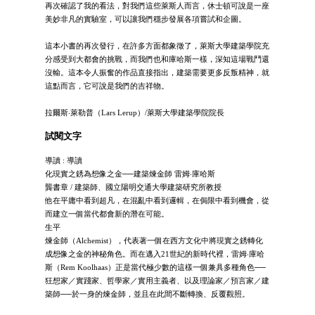
再次確認了我的看法，對我們這些萊斯人而言，休士頓可說是一座
美妙非凡的實驗室，可以讓我們穩步發展各項嘗試和企圖。
這本小書的再次發行，在許多方面都象徵了，萊斯大學建築學院充
分感受到大都會的挑戰，而我們也和庫哈斯一樣，深知這場戰鬥還
沒輸。這本令人振奮的作品直接指出，建築需要更多反叛精神，就
這點而言，它可說是我們的吉祥物。
拉爾斯‧萊勒普（Lars Lerup）/萊斯大學建築學院院長
試閱文字
導讀 : 導讀
化現實之銹為想像之金──建築煉金師 雷姆‧庫哈斯
龔書章 / 建築師、國立陽明交通大學建築研究所教授
他在平庸中看到超凡，在混亂中看到邏輯，在侷限中看到機會，從
而建立一個當代都會新的潛在可能。
生平
煉金師（Alchemist），代表著一個在西方文化中將現實之銹轉化
成想像之金的神秘角色。而在邁入21世紀的新時代裡，雷姆‧庫哈
斯（Rem Koolhaas）正是當代極少數的這樣一個兼具多種角色──
狂想家／實踐家、哲學家／實用主義者、以及理論家／預言家／建
築師──於一身的煉金師，並且在此間不斷轉換、反覆觀照。