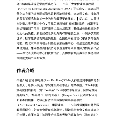
為扭轉建築理論思潮的經典之作。1975年「大都會建築事務所」
（Office for Metropolitan Architecture OMA）正式成立。建築桂冠
普立茲克獎的評審團盛讚他是將理論與實務、建築與文化、抽象思
想與實質環境都集於一身的當代最重要建築家。 ▌從北京中央電視
台到臺北表演藝術中心，看見亞洲新城市 庫哈斯8歲時，就跟著父
親從荷蘭到了印尼，回荷蘭前也曾旅居巴西，整個成長過程受到多
元文化的洗禮。新世紀裡他的視角與行腳遍及亞洲、非洲與伊斯蘭
世界，以客觀多樣而獨創的觀點，企圖從中看見當代都會的潛在新
可能。從北京中央電視台到臺北表演藝術中心，都是這些觀察後的
具體實踐。如今在臺灣的我們可以透過庫哈斯親自操刀的最新作品
――臺北表演藝術中心的實體作品，具體體驗並認識這位獨特建築
大師的實踐力與創造力。
作者介紹
作者介紹 雷姆‧庫哈斯(Rem Koolhaas)˙OMA大都會建築事務所始創
合夥人，哈佛大學設計學院建築與都市設計專業教授。˙1944年生
於荷蘭的鹿特丹，於1952年至1956年間在印尼生活，目前定居阿
姆斯特丹。˙早年曾任《海牙郵報》（Haagse Post）記者並投入電
影劇本的創作，之後赴倫敦的英國倫敦建築聯盟學院
（Architectural Association）學習建築。˙1972年獲得獎學金赴美國
教學與研究，對大都會現象感到著迷，開始分析都會文化在建築上
的衝擊，進而出版了追溯曼哈頓與摩天樓的經典力作《譫狂紐約》