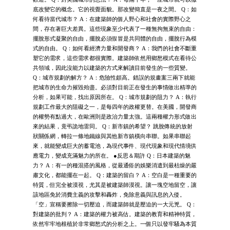
底改變它的概念。它的視覺面貌。那改變簡直是一夜之間。 Q：如
何看待當代城市？ A：在建築師的個人野心和社會的實際野心之
間，存在著巨大差異。這些現象至少代表了一種無拘無束的自由：
擺脫形式凝聚的自由，擺脫必須假冒是共同體的自由，擺脫行為模
式的自由。 Q：如何看經濟力量和開發商？ A：我們的社會不斷重
塑它的需求，這些需求都很實際。建築師依然用鄉愁模式在看待公
共領域，因此沒能力以建築的方式來解讀目前發生的一些質變。
Q：城市規劃的解方？ A：危險性頗高。錯誤的規畫案三兩下就能
把城市的生命力摧毀殆盡。必須對目前正在發生的事情做出精準的
分析，如果可能，找出原因所在。 Q：城市規劃的阻力？ A：執行
規劃工作最大的阻礙之一，是每四年的政權更替。在美國，開發商
的權勢有點過大，在歐洲則是政治力量太強。這兩種權力形式做出
來的結果，竟弔詭地雷同。 Q：新市鎮的希望？ 跳脫傳統的放射
狀關係網，轉拉一條地鐵線與其他新市鎮橫向串聯。如果串聯起
來，就能變成巨大的蓄電池，為現代事件、現代現象和現代情境供
應電力，變成充滿魅力的所在。 ●反思＆期許 Q：日本建築的魅
力？ A：有一的種混搭的風格，從最通俗的娛樂消遣到最枯燥的嚴
肅文化，都能擺在一起。 Q：建築的留白？ A：空白是一種重要的
特質，但完全被漠視，尤其是被建築師漠視。讓一塊空地留空，讓
該地區免於消費主義的攻擊和轟炸，免除意義與訊息的入侵。
「空」宣稱要擦除一切壓迫，而建築師就是壓迫的一大元兇。 Q：
對建築的批判？ A：建築的權力被高估。建築的教育和精神特質，
依然牢牢地根植於非常鄉愁式的分析之上。一個只以發牢騷為本質