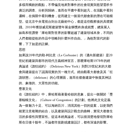
多樣而獨創的觀點，不帶偏見地來對事件的社會現實與慾望需求作
廣泛的調查、分析與歸納，進而在平庸中看到超凡，在混亂中看到
邏輯，在侷限中看到機會，從而建立一個當代都會新的潛在可能模
型。從北京中央電視台到台北藝術中心，都是這些觀察後的具體實
踐。2010年獲頒威尼斯建築雙年展金獅獎終身成就獎，總策展人
妹島和世讚譽「庫哈斯對世界的影響超越了建築領域本身，不同的
人們都能從他的作品中領略到什麼叫作自由。」為他對當代的影
響，下了如是的註腳。
思想
如果說20年代的勒‧柯比意（Le Corbusier）的《邁向新建築》是20
世紀初建築與都市的現代主義精神宣言，那麼庫哈斯1978年的經
典論述《譫狂紐約》（Delirious New York）則對20世紀末的大都
會與建築提出了認識現實的另一種方式。經由觀看大都會及其「狂
譫狀態」（delirium）的心理層面，進而在都會建築中恢復其神話
的、象徵的、大眾性的功能。
壅塞文化
在《譫狂紐約》中，庫哈斯藉著曼哈頓的意象，提出一個關於「壅
塞輻輳文化」（Culture of Congestion）的計劃。他將此文化定義
為一個魅力十足、可以海納百川，消泯其他一切的提案，以使我們
能更注意複雜的結合，以及建築與設計觀念的曲轉，實現大都會生
活的多樣性與豐富性。從這本經典論述，可以很清楚地發現對庫哈
斯在日後十餘年，不論都市規劃或建築設計，都有深遠的影響。