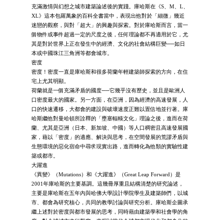
充滿激情與幻想之城市建築論述後的實踐。庫哈斯在《S、M、L、
XL》這本包羅萬象的百科全書當中，表現出他對於「細微」幾近
迷戀的觀察，與對「超大」的興趣與探索。對於庫哈斯而言，當一
個物件或事件超過一定的尺度之後，任何理論都不再適用於它，尤
其是對於世界上正在發生中的經濟、文化的社會結構巨變──如日
本或中國珠江三角洲等都會城市。
密度
密度！密度一直是庫哈斯和很多荷蘭年輕建築師探索的方向，在住
宅上尤其明顯。
荷蘭就是一個充滿矛盾的國度──它幾乎沒有歷史，並且是歐洲人
口密度最大的國家。另一方面，在亞洲，因為經濟的高速發展，人
口的快速遷移，大都會的建設與破壞速度正難以置信地並行著。庫
哈斯繼他對曼哈頓所詮釋的「壅塞輻輳文化」理論之後，進而在荷
蘭、尤其是亞洲（日本、新加坡、中國）等人口稠密且高速發展國
家，藉以「密度」的適應、解決與思考，在空間發展的荒謬矛盾與
生態環境的惡化宿命中尋求現實出路，進而轉化為他類的實驗性建
築或都市。
大躍進
《異變》（Mutations）和《大躍進》（Great Leap Forward）是
2001年庫哈斯的主要基調。這幾冊厚重且結構清楚的研究論述，
主要是庫哈斯在五年內與哈佛大學設計學院學生及建築師們，以城
市、都會為研究核心，共同的教學討論與研究分析。庫哈斯企圖承
繼上述對於密度與都市發展的思考，同時藉由建築學和社會學的角