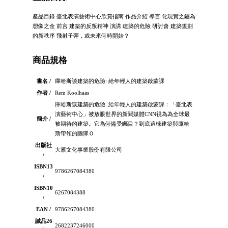
產品目錄 臺北表演藝術中心欣賞指南 作品介紹 導言 化現實之鏽為
想像之金 前言 建築的反叛精神 演講 建築的危險 研討會 建築規劃
的新秩序 飛射子彈，或未來何時開始？
商品規格
書名 /
庫哈斯談建築的危險: 給年輕人的建築啟蒙課
作者 /
Rem Koolhaas
庫哈斯談建築的危險: 給年輕人的建築啟蒙課：「臺北表
演藝術中心」被放眼世界的新聞媒體CNN視為為全球最
簡介 /
被期待的建築。它為何備受矚目？到底這棟建築與庫哈
斯帶領的團隊Ｏ
出版社
大雁文化事業股份有限公司
/
ISBN13
9786267084380
/
ISBN10
6267084388
/
EAN /
9786267084380
誠品26
2682237246000