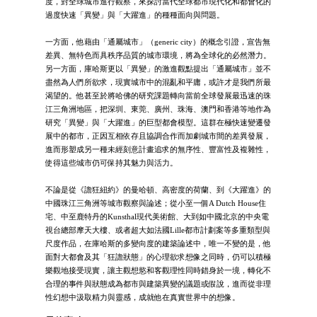
度，對全球城市進行觀察，來探討當代全球都市現代化和都會化的
過度快速「異變」與「大躍進」的種種面向與問題。
一方面，他藉由「通屬城市」（generic city）的概念引證，宣告無
差異、無特色而具秩序品質的城市環境，將為全球化的必然潛力。
另一方面，庫哈斯更以「異變」的激進觀點提出「通屬城市」並不
盡然為人們所欲求，現實城市中的混亂和平庸，或許才是我們所最
渴望的。他甚至於將哈佛的研究課題轉向當前全球發展最迅速的珠
江三角洲地區，把深圳、東莞、廣州、珠海、澳門和香港等地作為
研究「異變」與「大躍進」的巨型都會模型。這群在極快速變遷發
展中的都市，正因互相依存且協調合作而加劇城市間的差異發展，
進而形塑成另一種未經刻意計畫追求的無序性、豐富性及複雜性，
使得這些城市仍可保持其魅力與活力。
不論是從《譫狂紐約》的曼哈頓、高密度的荷蘭、到《大躍進》的
中國珠江三角洲等城市觀察與論述；從小至一個A Dutch House住
宅、中至鹿特丹的Kunsthal現代美術館、大到如中國北京的中央電
視台總部摩天大樓、或者超大如法國Lille都市計劃案等多重類型與
尺度作品，在庫哈斯的多變向度的建築論述中，唯一不變的是，他
面對大都會及其「狂譫狀態」的心理欲求想像之同時，仍可以積極
樂觀地接受現實，讓主觀想慾和客觀理性同時錯身於一境，轉化不
合理的事件與狀態成為都市與建築異變的議題或假說，進而從非理
性幻想中汲取精力與靈感，成就他在真實世界中的想像。