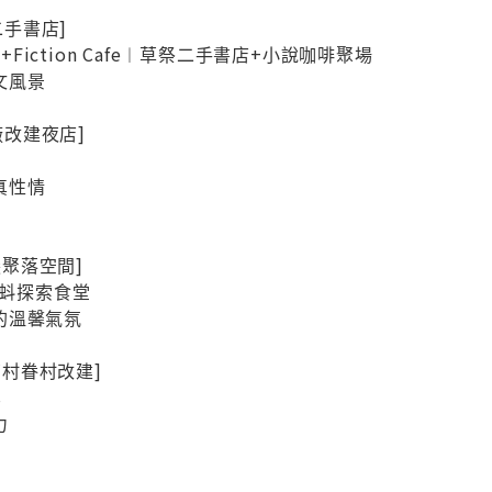
二手書店]
tore+Fiction Cafe︱草祭二手書店+小說咖啡聚場
文風景
刷廠改建夜店]
真性情
藏巖聚落空間]
t︱尖蚪探索食堂
的溫馨氣氛
四南村眷村改建]
s
力