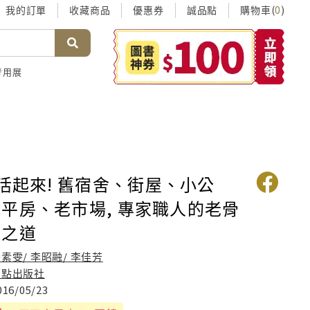
我的訂單
收藏商品
優惠券
誠品點
購物車(
)
0
考用展
 活起來! 舊宿舍、街屋、小公
平房、老市場, 專家職人的老骨
造之道
素雯/ 李昭融/ 李佳芳
原點出版社
016/05/23