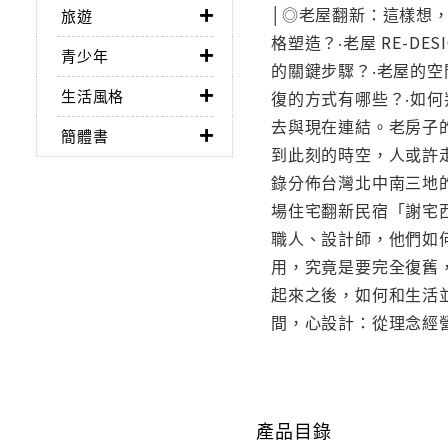
│◎老屋翻新：這樣想，
旅遊
格塑造？‧老屋 RE-
青少年
的關鍵步驟？‧老屋的空
生活風格
復的方式有哪些？‧如
去與現在連結。老房子
簡體書
到此刻的時空，人或許
錄分佈台灣北中南三地
場住宅翻新民宿「謝宅
職人、設計師，他們如
用，究竟是要完全復舊
起來之後，如何和生活
間，心設計：從理念經
產品目錄