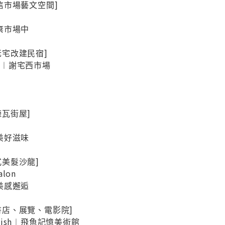
︱忠信市場藝文空間]
棄市場中
場老宅改建民宿]
 Inn︱謝宅西市場
煉瓦街屋]
美好滋味
洋式美髮沙龍]
alon
美感邂逅
宅書店、展覽、電影院]
ing Fish︱飛魚記憶美術館