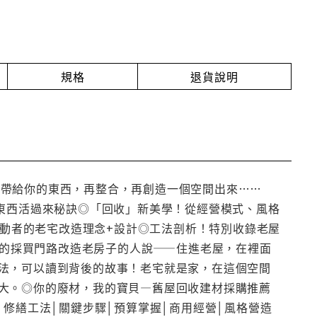
規格
退貨說明
 Tips把環境帶給你的東西，再整合，再創造一個空間出來……
老東西活過來秘訣◎「回收」新美學！從經營模式、風格
推動者的老宅改造理念+設計◎工法剖析！特別收錄老屋
知的採買門路改造老房子的人說——住進老屋，在裡面
法，可以讀到背後的故事！老宅就是家，在這個空間
大。◎你的廢材，我的寶貝—舊屋回收建材採購推薦
估│修繕工法│關鍵步驟│預算掌握│商用經營│風格營造