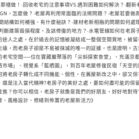
那樣做！‧回收老宅的注意事項VS.遇到困難如何解決？‧翻
DESIGN，怎麼做？‧老屋再利用常面臨的法規問題？‧老屋若
間結構如何補強、有什麼秘訣？‧建材老新相融的問題如何處
何判斷建築毀損程度，及該修復的地方？‧水電管線如何在老房
的迷人之處，在於過去的記憶被凝結成一整個空間質地，被留
走遠，而老房子卻是不易被抹滅的唯一的証據，也是證明。古
的老宅空間──位在寶藏巖聚落的「尖蚪探索食堂」、充滿京
西市場」、視覺系「藍晒圖」，到百年老屋修復民宿「天空的
何將老房子轉化成不同機能、個性，在舊屋新改之中，卻又保
，還是注入當代精神?老房子的美好之處，要如何盡可能的保
並進？你可以相信，老房子就像是我們的好朋友，好好地對待
營、風格設計、修繕到佈置的老屋新活力》