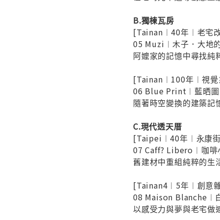
B.獨棟瓦房
[Tainan︱40年︱老
05 Muzi︱木子．大地
阿嬤家的記憶中尋找純
[Tainan︱100年︱視
06 Blue Print︱藍晒圖
隨著時空變換的建築記
C.現代透天厝
[Taipei︱40年︱永
07 Caff? Libero︱
舊建材中重組純粹的生
[Tainan4︱5年︱創意
08 Maison Blanch
以感受力與夢與老宅做