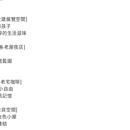
宅改建展覽空間]
的孩子
粹的生活滋味
覺系老屋夜店]
憶藍圖
康街老宅咖啡]
咖啡小自由
活記憶
雜貨空間]
e︱白色小屋
連結