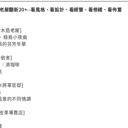
Study] 老屋翻新20+─看風格、看設計、看經營、看修繕、看佈置
都味木造老屋]
條通．綠島小夜曲
築的芬芳年華
老宿舍]
use︱滴咖啡
氣
日本將軍官邸]
s
風景的不同情調
系皮革專賣店]
感