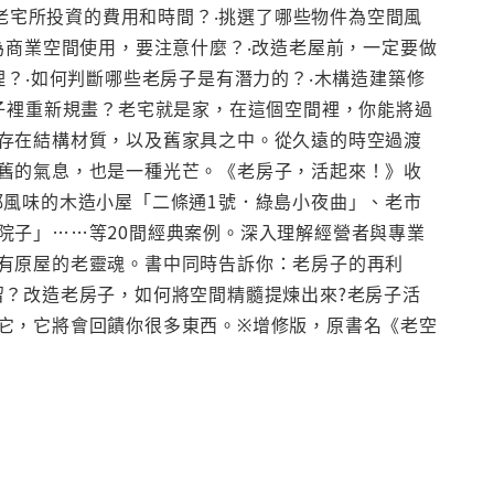
新老宅所投資的費用和時間？‧挑選了哪些物件為空間風
要做為商業空間使用，要注意什麼？‧改造老屋前，一定要做
理？‧如何判斷哪些老房子是有潛力的？‧木構造建築修
子裡重新規畫？老宅就是家，在這個空間裡，你能將過
存在結構材質，以及舊家具之中。從久遠的時空過渡
舊的氣息，也是一種光芒。《老房子，活起來！》收
都風味的木造小屋「二條通1號．綠島小夜曲」、老市
院子」……等20間經典案例。深入理解經營者與專業
有原屋的老靈魂。書中同時告訴你：老房子的再利
留？改造老房子，如何將空間精髓提煉出來?老房子活
它，它將會回饋你很多東西。※增修版，原書名《老空