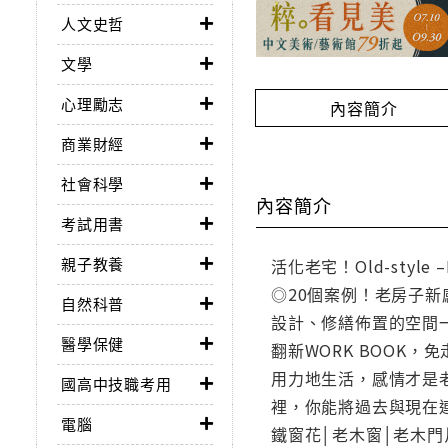
人文史哲
文學
心理勵志
內容簡介
商業財經
社會科學
內容簡介
考試用書
親子教養
活化老宅！Old-style
◎20個案例！老房子
自然科普
設計、修繕佈置的空間一
醫學保健
翻新WORK BOOK
用力地生活，感情才是
國高中技職考用
裡，你能將過去與現在
電腦
鐵窗花│老木窗│老木門