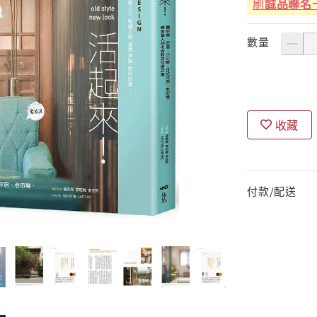
刷
誠品聯名
數量
收藏
付款/配送