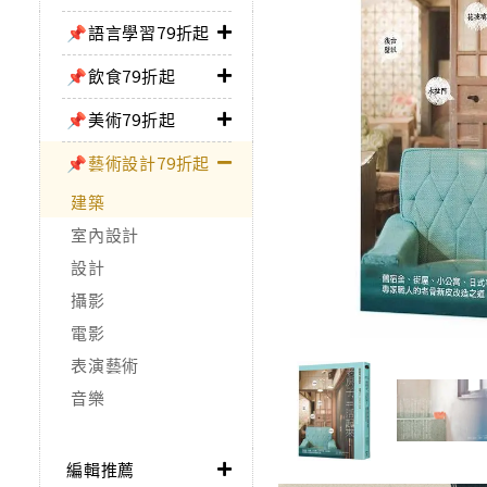
📌語言學習79折起
📌飲食79折起
📌美術79折起
📌藝術設計79折起
建築
室內設計
設計
攝影
電影
表演藝術
音樂
編輯推薦