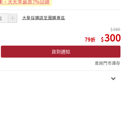
卡
，天天享最高7%回饋
大量採購請至團購專區
380
300
79
貨到通知
查詢門市庫存