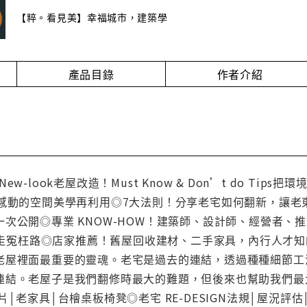
【粹。看見美】幸福城市，建築學
產品目錄
作者介紹
 –New-look老屋改造！Must Know & Don’t do
新感動的空間美學再利用◎7大法則！分享老宅如何翻新，讓
次公開◎專業 KNOW-HOW！建築師、設計師、經營者、
，免走冤枉路◎店家推薦！舊屋回收建材、二手家具，內行人才
老屋裡面最重要的靈魂。老宅是過去的連結，透過種種細節工
連結。老屋子是我們翻修時最大的難題，但後來也幫助我們最
片│老家具│台檜桌板椅凳◎老宅 RE-DESIGN法規│屋況評