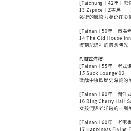
[Taichung︱42年
13 Zspace︱Z書房
藝術的感染力蔓延在廢
[Tainan︱50年︱市
14 The Old House
復刻記憶裡的懷念時光
F.閩式洋樓
[Tainan︱55年︱老式
15 Suck Lounge 92
微醺中啜飲歷史深藏的
[Tainan︱80年︱閩
16 Bing Cherry Hair S
女孩們與老洋房的一場
[Tainan︱60年︱老
17 Happiness Fly