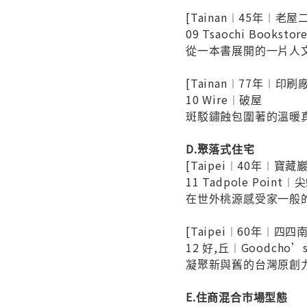
[Tainan︱45年︱老屋
09 Tsaochi Books
從一本書展開的一片人
[Tainan︱77年︱印
10 Wire︱破屋
斑駁鏽蝕包圍著的溫暖
D.聚落式住宅
[Taipei︱40年︱寶
11 Tadpole Poin
在世外桃源感受家一般
[Taipei︱60年︱四
12 好,丘︱Goodcho’
凝聚新與舊的台灣原創
E.住商混合市場型態