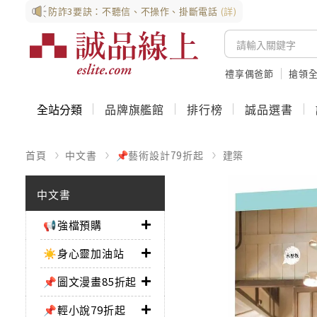
防詐3要訣：不聽信、不操作、掛斷電話
(詳)
禮享偶爸節
搶領全
全站分類
品牌旗艦館
排行榜
誠品選書
首頁
中文書
📌藝術設計79折起
建築
中文書
📢強檔預購
☀️身心靈加油站
📌圖文漫畫85折起
📌輕小說79折起