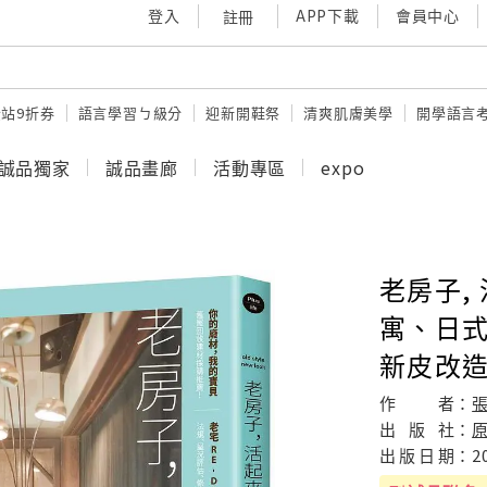
登入
APP下載
會員中心
註冊
站9折券
語言學習ㄅ級分
迎新開鞋祭
清爽肌膚美學
開學語言
誠品獨家
誠品畫廊
活動專區
expo
老房子,
寓、日式
新皮改
作
者：
張
出
版
社：
出
版
日
期：
2