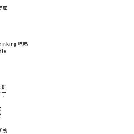
 按摩
drinking 吃喝
fle
 烹飪
雞丁
鴨
房
 運動