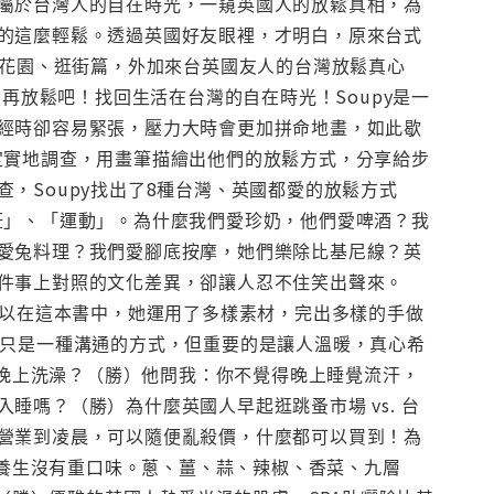
屬於台灣人的自在時光，一窺英國人的放鬆真相，為
的這麼輕鬆。透過英國好友眼裡，才明白，原來台式
、花園、逛街篇，外加來台英國友人的台灣放鬆真心
再放鬆吧！找回生活在台灣的自在時光！Soupy是一
經時卻容易緊張，壓力大時會更加拼命地畫，如此歇
定實地調查，用畫筆描繪出他們的放鬆方式，分享給步
，Soupy找出了8種台灣、英國都愛的放鬆方式
飪」、「運動」。為什麼我們愛珍奶，他們愛啤酒？我
愛兔料理？我們愛腳底按摩，她們樂除比基尼線？英
件事上對照的文化差異，卻讓人忍不住笑出聲來。
所以在這本書中，她運用了多樣素材，完出多樣的手做
許只是一種溝通的方式，但重要的是讓人溫暖，真心希
人晚上洗澡？（勝）他問我：你不覺得晚上睡覺流汗，
嗎？（勝）為什麼英國人早起逛跳蚤市場 vs. 台
營業到凌晨，可以隨便亂殺價，什麼都可以買到！為
康養生沒有重口味。蔥、薑、蒜、辣椒、香菜、九層