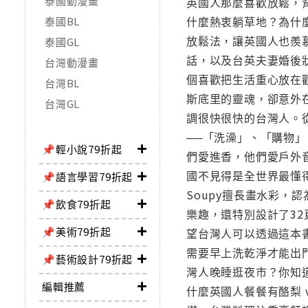
泰國動漫畫
英國人那麼喜歡放鬆，
什麼熱衷躺草地？為什
泰國BL
放鬆法，讓英國人也羨
泰國GL
話，以及台英夫妻婚後狀
台灣動漫畫
個喜歡把生活重心放在
台灣BL
斯底里的靈魂，卻意外
台灣GL
調很快很快的台灣人。
──「洗澡」、「購物
📌輕小說79折起
們愛進香，他們愛戶外
國不見得是全世界最懂
📌語言學習79折起
Soupy擅長畫水彩
📌飲食79折起
樂趣，還特別設計了3
📌美術79折起
望台灣人可以透過這本書
需要早上洗乾淨才能出門
📌藝術設計79折起
灣人晚睡逛夜市？你知
編輯推薦
什麼英國人餐餐有酪梨 