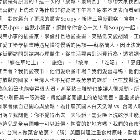
背後是有原因的！這一次的「放鬆，最終回」，想帶大家找回
麼喜歡早上洗澡？為什麼非得要喝下午茶？原來不是表面看到
慕！對放鬆有了更深的體會Soupy，新增三篇新觀察：食物
況小pk，幽默小細節，絕對令你會心一笑！和Soupy一起，
觀察小事的插畫家，學設計且熱愛畫畫，笑點低又愛胡鬧，正
在愛丁堡學插畫時遇見懂得慢活的民族──蘇格蘭人，因此決
從街頭訪問到諮詢心理醫生，從生活觀察到消費行為，透過調查
」、「躺在草地上」、「旅遊」、「按摩」、「吃喝」、「烹
音樂會？我們愛夜市，他們愛跳蚤市場？我們愛薑母鴨，他們
得放鬆的國家，台灣人也不見得是最勞累的族群，但在放鬆這
，認為色鉛筆也能變得很大器，甚至粘土雕塑也能讓人很感動。
2頁小別冊與一張海報，帶給讀者閱讀上的放鬆驚喜。畫畫或
學會讓自己開心與放鬆。為什麼英國人白天洗澡 vs. 台灣
嗎？我問他：你不覺得出去一天很髒，需要晚上洗乾淨才能入睡
道這兒是全英國唯一可以殺價、掏寶的好地方嗎？我們的夜市
vs. 台灣人做菜會放蔥？（勝）英國料理注重食材原味，健