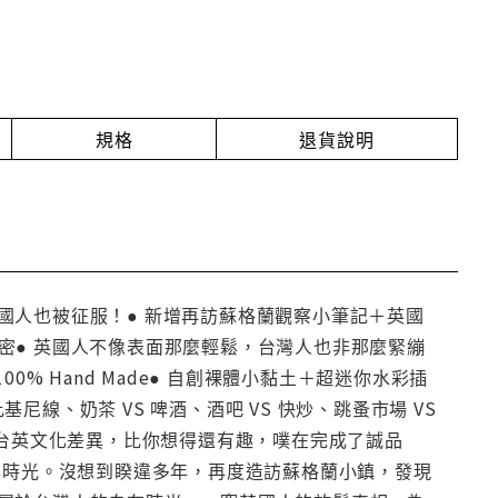
規格
退貨說明
國人也被征服！● 新增再訪蘇格蘭觀察小筆記＋英國
大解密● 英國人不像表面那麼輕鬆，台灣人也非那麼緊繃
% Hand Made● 自創裸體小黏土＋超迷你水彩插
尼線、奶茶 VS 啤酒、酒吧 VS 快炒、跳蚤市場 VS
漠──台英文化差異，比你想得還有趣，噗在完成了誠品
鬆時光。沒想到睽違多年，再度造訪蘇格蘭小鎮，發現