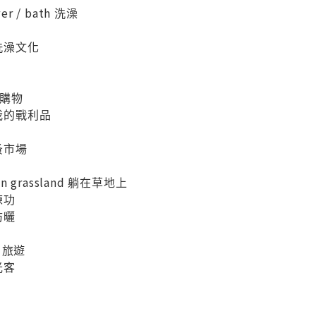
wer / bath 洗澡
國洗澡文化
g 購物
 我的戰利品
蚤市場
n in grassland 躺在草地上
練功
防曬
ng 旅遊
光客