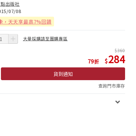
原點出版社
015/07/08
卡
，天天享最高7%回饋
大量採購請至團購專區
360
284
79
貨到通知
查詢門市庫存