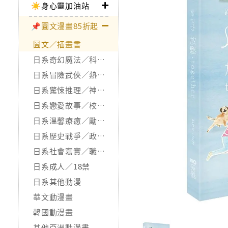
☀️身心靈加油站
📌圖文漫畫85折起
圖文／插畫書
日系奇幻魔法／科幻冒險
日系冒險武俠／熱血運動
日系驚悚推理／神怪靈異
日系戀愛故事／校園青春
日系溫馨療癒／勵志搞笑
日系歷史戰爭／政治宗教
日系社會寫實／職場職人
日系成人／18禁
日系其他動漫
華文動漫畫
韓國動漫畫
其他亞洲動漫畫