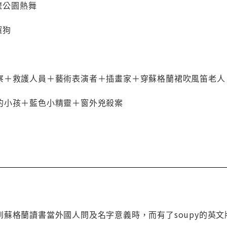
阿嬤公園熱舞
遛狗
察＋救護人員＋藝術表演者＋插畫家＋穿蘇格蘭裙吹風笛老人
的小孩＋藍色小精靈＋窗外兇殺案
蘇格蘭讀書當外國人問及名字意義時，而有了soupy的英文版n