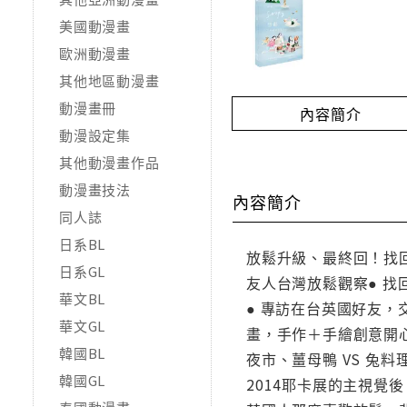
美國動漫畫
歐洲動漫畫
其他地區動漫畫
動漫畫冊
內容簡介
動漫設定集
其他動漫畫作品
動漫畫技法
內容簡介
同人誌
日系BL
放鬆升級、最終回！找
日系GL
友人台灣放鬆觀察● 找
華文BL
● 專訪在台英國好友，交
華文GL
畫，手作＋手繪創意開心集
韓國BL
夜市、薑母鴨 VS 兔
韓國GL
2014耶卡展的主視