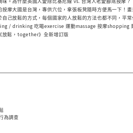
味。為什麼英國人愛除比基尼線 vs. 台灣人老愛腳底按摩
的按摩大國是台灣，專供穴位，拿張板凳隨時方便馬一下！畫
於自己放鬆的方式，每個國家的人放鬆的方法也都不同，平常你
ting / drinking 吃喝exercise 運動massage 按摩shopping
遊原《放鬆，together》全新增訂版
鬆
行為調查