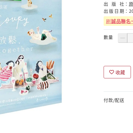
出
版
社：
出
版
日
期：
2
刷
誠品聯名
數量
收藏
付款/配送