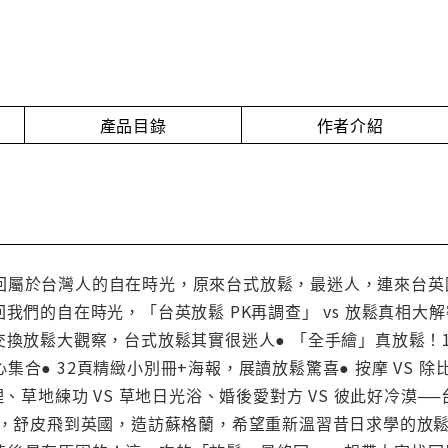
產品目錄
作者介紹
回屬於台灣人的自在時光，原來台式放鬆，最迷人，連來台英
回我們的自在時光，「台英放鬆 PK再調查」 vs 放鬆真相
換放鬆大觀察，台式放鬆其實很迷人● 「全手繪」真放鬆！100
合● 32頁精緻小別冊+海報，展讀放鬆驚喜● 按摩 VS 除比基
料理、草地練功 VS 草地日光浴、婚後愛對方 VS 彼此好冷
覺後，舒皮飛到英國，造訪蘇格蘭，希望重新溫習昔日求學的放