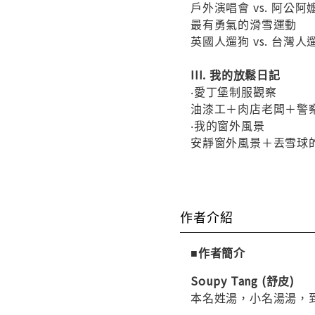
戶外演唱會 vs. 阿公
最有勇氣的滑雪運動
英國人遛狗 vs. 台灣人
III. 我的放鬆日記
‧愛丁堡制服觀察
油漆工＋肉店老闆＋警
‧我的窗外風景
安靜窗外風景＋丟雪球
作者介紹
■作者簡介
Soupy Tang (舒皮)
本名姓湯，小名湯湯，到