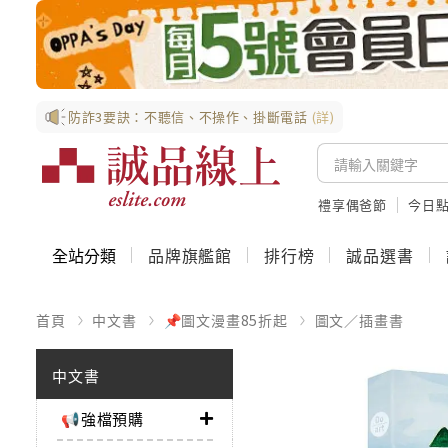
防詐3要訣：不聽信、不操作、掛斷電話
(詳)
禮享偶爸節
今日
全站分類
品牌旗艦館
排行榜
誠品選書
首頁
中文書
📌圖文漫畫85折起
圖文／插畫書
中文書
📢強檔預購