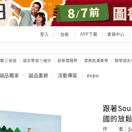
登入
APP下載
會員中心
註冊
點數三倍送
語言學習ㄅ級分
迎新開鞋祭
清爽肌膚美學
開學語言
誠品獨家
誠品畫廊
活動專區
expo
跟著Sou
國的放鬆
作
者：
S