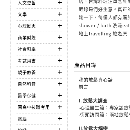
塔，台灣料理注重烹飪調
人文史哲
尼線是們好生意。真正
文學
鬆一下，每個人都有屬
shower / bath 洗澡ea
心理勵志
地上travelling 旅
商業財經
社會科學
考試用書
產品目錄
親子教養
我的放鬆真心話
自然科普
前言
醫學保健
I. 放鬆大調查
國高中技職考用
‧心理醫生篇：專家談放
‧街頭訪問篇：兩地放鬆
電腦
II.放鬆大解密