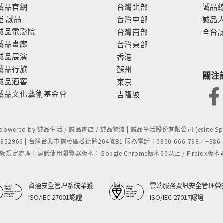
誠品官網
台灣北部
誠品
迷
誠品
台灣中部
誠品
誠品電影院
台灣南部
全台
誠品畫廊
台灣東部
誠品展演
香港
誠品行旅
蘇州
關注
誠品酒窖
東京
誠品文化藝術基金會
吉隆坡
- powered by 誠品生活 / 誠品書店 / 誠品物流 | 誠品生活股份有限公司 (eslite Spect
52966 | 台灣台北市信義區松德路204號B1 服務電話：0800-666-798／+886-2-
處理｜建議使用瀏覽器版本：Google Chrome版本60以上 / Firefox版本48以上
資通安全管理系統榮獲
雲端服務資訊安全管理榮
ISO/IEC 27001認證
ISO/IEC 27017認證