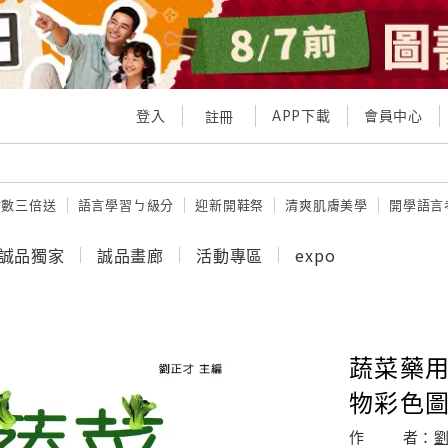
登入
APP下載
會員中心
註冊
點數三倍送
語言學習ㄅ級分
迎新開鞋祭
清爽肌膚美學
開學語言
誠品獨家
誠品畫廊
活動專區
expo
蔬菜藥用
物彩色圖
作
者：