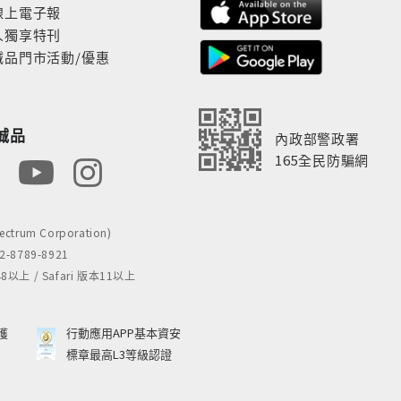
線上電子報
人獨享特刊
誠品門市活動/優惠
誠品
內政部警政署
165全民防騙網
rum Corporation)
8789-8921
 / Safari 版本11以上
獲
行動應用APP基本資安
標章最高L3等級認證