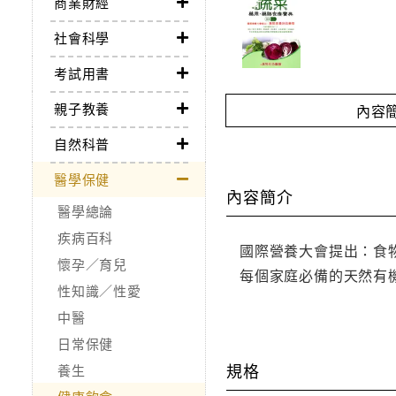
商業財經
社會科學
考試用書
親子教養
內容
自然科普
醫學保健
內容簡介
醫學總論
疾病百科
國際營養大會提出：食
懷孕／育兒
每個家庭必備的天然有
性知識／性愛
中醫
日常保健
規格
養生