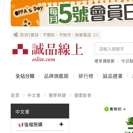
防詐3要訣：不聽信、不操作、掛斷電話
(詳)
禮享偶爸節
今日
全站分類
品牌旗艦館
排行榜
誠品選書
首頁
中文書
醫學保健
健康飲食
中文書
📢強檔預購