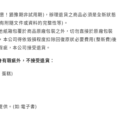
注意！猶豫期非試用期)，辦理退貨之商品必須是全新狀態
有附隨文件或資料的完整性等)。
他紙箱包覆於商品原廠包裝之外，切勿直接於原廠包裝
本公司得依毀損程度扣除回復原狀必要費用(整新費)後
瑕疵，本公司接受退貨。
身有瑕疵外，不接受退貨：
蛋糕)
供。(如:電子書)