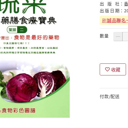
出
版
社：
出
版
日
期：
2
刷
誠品聯名
數量
收藏
付款/配送