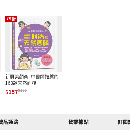
79折
新肌美顏術: 中醫師推薦的
168款天然面膜
199
157
誠品通路
營業據點
訂閱