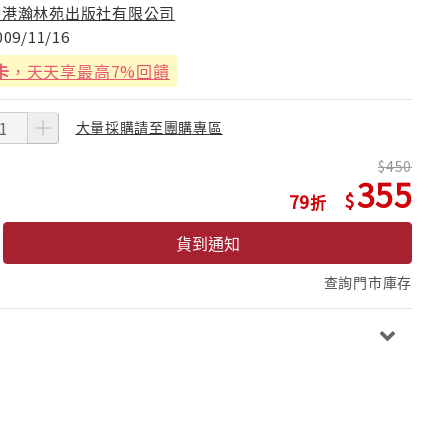
香港瀚林苑出版社有限公司
009/11/16
卡
，天天享最高7%回饋
大量採購請至團購專區
450
355
79
貨到通知
查詢門市庫存