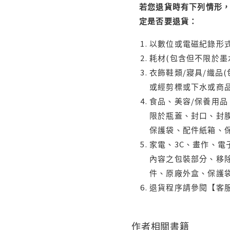
若您退貨時有下列情形，
定是否要退貨：
以數位或電磁紀錄形式
耗材(包含但不限於墨
衣飾鞋類/寢具/織品
或經剪標或下水或商
食品、美容/保養用
限於瓶蓋、封口、封膜
保護袋、配件紙箱、
家電、3C、畫作、
內容之包裝部分、移除
件、原廠外盒、保護
退貨程序請參閱【客
作者相關書籍