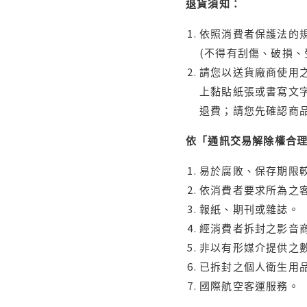
退貨須知：
依照消費者保護法的規
(不得有刮傷、破損、
請您以送貨廠商使用
上黏貼紙張或書寫文
退費；請您先確認商
依「通訊交易解除權合
易於腐敗、保存期限較
依消費者要求所為之客
報紙、期刊或雜誌。
經消費者拆封之影音
非以有形媒介提供之數
已拆封之個人衛生用品
國際航空客運服務。