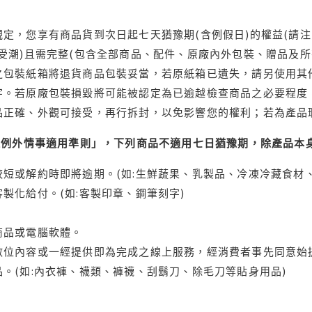
定，您享有商品貨到次日起七天猶豫期(含例假日)的權益(請
受潮)且需完整(包含全部商品、配件、原廠內外包裝、贈品及所
之包裝紙箱將退貨商品包裝妥當，若原紙箱已遺失，請另使用其
字。若原廠包裝損毀將可能被認定為已逾越檢查商品之必要程度，
品正確、外觀可接受，再行拆封，以免影響您的權利；若為產品
理例外情事適用準則」，下列商品不適用七日猶豫期，除產品本
短或解約時即將逾期。(如:生鮮蔬果、乳製品、冷凍冷藏食材、
製化給付。(如:客製印章、鋼筆刻字)
商品或電腦軟體。
位內容或一經提供即為完成之線上服務，經消費者事先同意始提
。(如:內衣褲、襪類、褲襪、刮鬍刀、除毛刀等貼身用品)