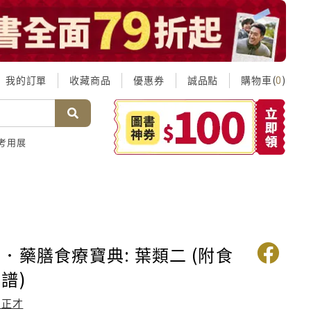
我的訂單
收藏商品
優惠券
誠品點
購物車(
)
0
考用展
．藥膳食療寶典: 葉類二 (附食
譜)
劉正才