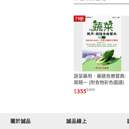
79折
蔬菜藥用．藥膳食療寶典:
葉類一 (附食物彩色圖譜)
450
355
關於誠品
誠品線上