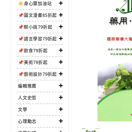
☀️身心靈加油站
📌圖文漫畫85折起
📌輕小說79折起
📌語言學習79折起
📌飲食79折起
📌美術79折起
📌藝術設計79折起
編輯推薦
人文史哲
文學
心理勵志