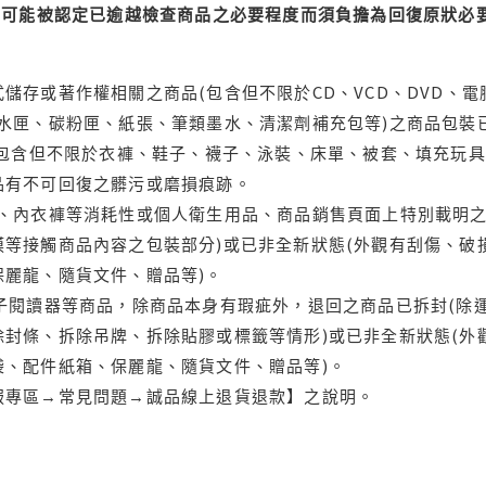
可能被認定已逾越檢查商品之必要程度而須負擔為回復原狀必要
儲存或著作權相關之商品(包含但不限於CD、VCD、DVD、電
水匣、碳粉匣、紙張、筆類墨水、清潔劑補充包等)之商品包裝已
(包含但不限於衣褲、鞋子、襪子、泳裝、床單、被套、填充玩具
品有不可回復之髒污或磨損痕跡。
品、內衣褲等消耗性或個人衛生用品、商品銷售頁面上特別載明之
等接觸商品內容之包裝部分)或已非全新狀態(外觀有刮傷、破
保麗龍、隨貨文件、贈品等)。
電子閱讀器等商品，除商品本身有瑕疵外，退回之商品已拆封(除
封條、拆除吊牌、拆除貼膠或標籤等情形)或已非全新狀態(外
袋、配件紙箱、保麗龍、隨貨文件、贈品等)。
服專區→常見問題→誠品線上退貨退款】之說明。