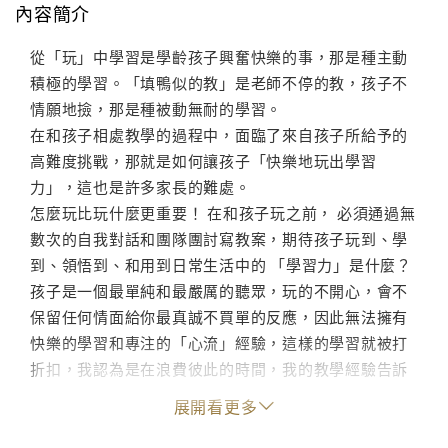
內容簡介
從「玩」中學習是學齡孩子興奮快樂的事，那是種主動
積極的學習。「填鴨似的教」是老師不停的教，孩子不
情願地撿，那是種被動無耐的學習。
在和孩子相處教學的過程中，面臨了來自孩子所給予的
高難度挑戰，那就是如何讓孩子「快樂地玩出學習
力」，這也是許多家長的難處。
怎麼玩比玩什麼更重要！ 在和孩子玩之前， 必須通過無
數次的自我對話和團隊團討寫教案，期待孩子玩到、學
到、領悟到、和用到日常生活中的 「學習力」是什麼？
孩子是一個最單純和最嚴厲的聽眾，玩的不開心，會不
保留任何情面給你最真誠不買單的反應，因此無法擁有
快樂的學習和專注的「心流」經驗，這樣的學習就被打
折扣，我認為是在浪費彼此的時間，我的教學經驗告訴
我，只要孩子玩得開心時，也就是他們的學習力就是最
展開看更多
強的。
所以這些年來我堅持用玩來陪伴孩子成長。