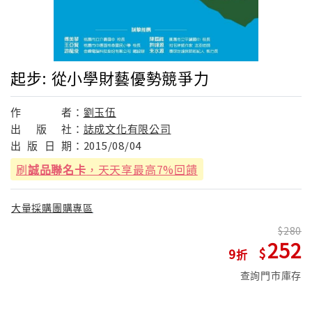
起步: 從小學財藝優勢競爭力
作
者：
劉玉伍
出
版
社：
誌成文化有限公司
出
版
日
期：
2015/08/04
刷
誠品聯名卡
，天天享最高7%回饋
大量採購團購專區
280
252
9
查詢門市庫存