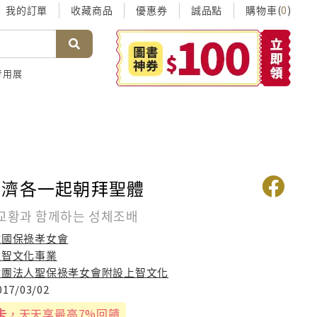
我的訂單
收藏商品
優惠券
誠品點
購物車(
)
0
考用展
方濟各一起朝拜聖體
교황과 함께하는 성체조배
韓國保祿孝女會
上智文化事業
財團法人聖保祿孝女會附設上智文化
017/03/02
卡
，天天享最高7%回饋