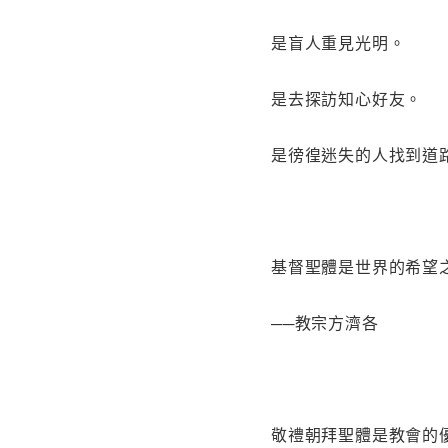
是盲人重見光明。
是去探訪知心好友。
是徬徨迷失的人找到道
基督聖體是世界的希望
──教宗方濟各
敬禮朝拜聖體是教會的