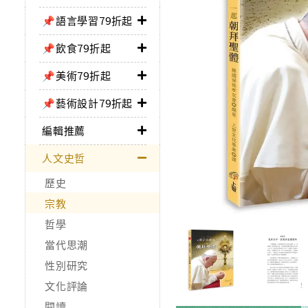
📌語言學習79折起
📌飲食79折起
📌美術79折起
📌藝術設計79折起
編輯推薦
人文史哲
歷史
宗教
哲學
當代思潮
性別研究
文化評論
閱讀