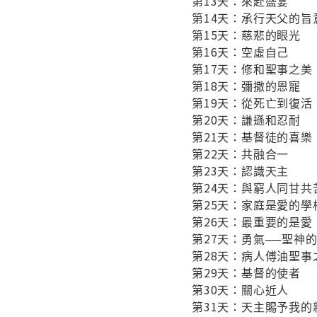
第13天：來赴盛宴
第14天：承行天父的旨
第15天：慈悲的眼光
第16天：空虛自己
第17天：修和聖事之美
第18天：彌撒的恩寵
第19天：從死亡到復活
第20天：謙遜和忍耐
第21天：基督徒的喜樂
第22天：共融合一
第23天：認識天主
第24天：與窮人同甘共
第25天：家庭是愛的學
第26天：最重要的是愛
第27天：勇氣──聖神
第28天：病人傅油聖事
第29天：基督的使者
第30天：關心近人
第31天：天主賜予我的