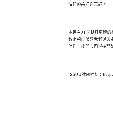
信仰的美好與真諦。
本書有31天朝拜聖體
教宗親自帶領我們與天
信仰，敞開心門迎接耶
ISSUU試閱連結：http://