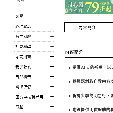
文學
心理勵志
內容簡介
商業財經
社會科學
內容簡介
考試用書
親子教養
● 提供31天的祈禱，
自然科普
● 默想題材取自教宗
醫學保健
● 祈禱步驟簡明易行
國高中技職考用
電腦
● 附錄提供明供聖體