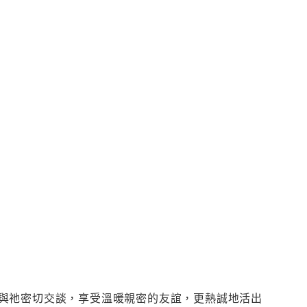
與祂密切交談，享受溫暖親密的友誼，更熱誠地活出