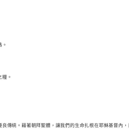
路。
之糧。
優良傳統。藉著朝拜聖體，讓我們的生命扎根在耶穌基督內，