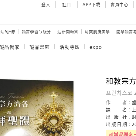
登入
APP下載
會員中心
註冊
站9折券
語言學習ㄅ級分
迎新開鞋祭
清爽肌膚美學
開學語言
誠品獨家
誠品畫廊
活動專區
expo
和教宗
프란치스코 
作
者：
譯
者：
出
版
社：
出
版
日
期：
2
刷
誠品聯名