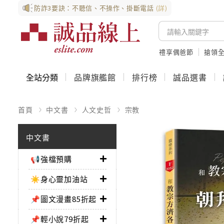
防詐3要訣：不聽信、不操作、掛斷電話
(詳)
禮享偶爸節
搶領全
全站分類
品牌旗艦館
排行榜
誠品選書
首頁
中文書
人文史哲
宗教
中文書
📢強檔預購
☀️身心靈加油站
📌圖文漫畫85折起
📌輕小說79折起