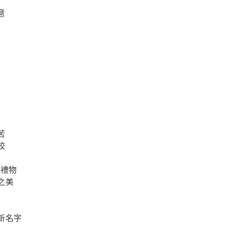
意
苦
校
的禮物
之美
新名字