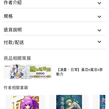
作者介紹
大禮堂爆炸案、大東亞長生計畫，
規格
兩大事件共同指向南洋世家。
五年前以失敗收場的他們，為何仍蟄伏在這座小島上？
退貨說明
四姓家族出手，混亂與災禍之中，
許多過往與謎底，不論意願，都將被迫浮出⋯⋯
付款/配送
商品相關策展
【漫畫．日常】蓋亞x魔豆x原
動力
作者相關書籍