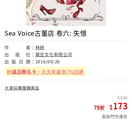
Sea Voice古董店 卷六: 失憶
作
者：
林綠
出
版
社：
魔豆文化有限公司
出
版
日
期：
2016/09/26
刷
誠品聯名卡
，天天享最高7%回饋
大量採購團購專區
220
173
79
查詢門市庫存