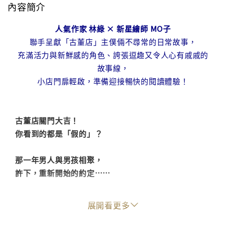
內容簡介
人氣作家 林綠 × 新星繪師 MO子
聯手呈獻「古董店」主僕倆不尋常的日常故事，
充滿活力與新鮮感的角色、誇張逗趣又令人心有戚戚的
故事線，
小店門扉輕啟，準備迎接暢快的閱讀體驗！
古董店關門大吉！
你看到的都是「假的」？
那一年男人與男孩相聚，
許下，重新開始的約定⋯⋯
店員生死垂危，店長大人心慌意亂，
展開看更多
唯一信任的白袍魔女卻自顧不暇。
美麗店長身邊的人們接連出事，是巧合抑或預謀？