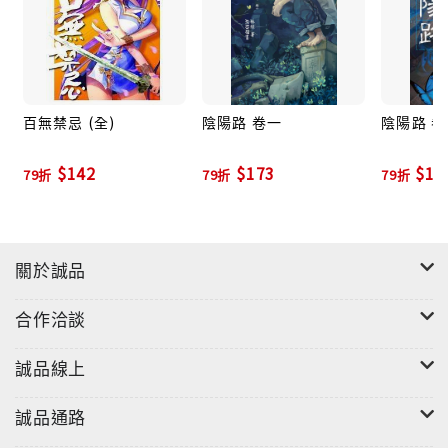
百無禁忌 (全)
陰陽路 卷一
陰陽路 卷
$142
$173
$18
79折
79折
79折
關於誠品
合作洽談
誠品線上
誠品通路