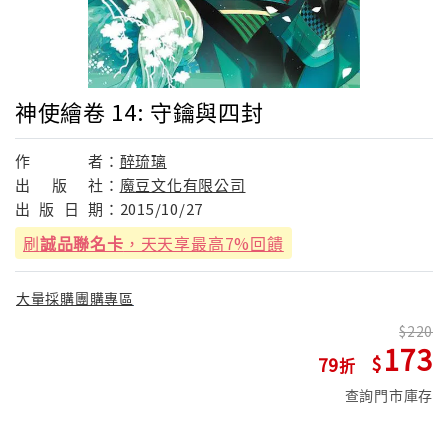
神使繪卷 14: 守鑰與四封
作
者：
醉琉璃
出
版
社：
魔豆文化有限公司
出
版
日
期：
2015/10/27
刷
誠品聯名卡
，天天享最高7%回饋
大量採購團購專區
220
173
79
查詢門市庫存