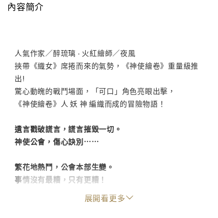
內容簡介
人氣作家／醉琉璃 ‧ 火紅繪師／夜風
挾帶《織女》席捲而來的氣勢，《神使繪卷》重量級推
出!
驚心動魄的戰鬥場面，「可口」角色亮眼出擊，
《神使繪卷》人 妖 神 編織而成的冒險物語！
遺言戳破謊言，謊言摧毀一切。
神使公會，傷心訣別⋯⋯
繁花地熱鬥，公會本部生變。
事情沒有最糟，只有更糟！
展開看更多
面對鬼偶少女布下的惡意迷宮，
娃娃臉男孩與小夥伴們殺出重圍，