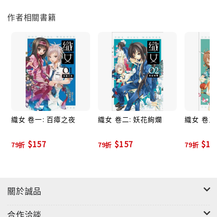
作者相關書籍
織女 卷一: 百瘴之夜
織女 卷二: 妖花絢爛
織女 卷三
$157
$157
$18
79折
79折
79折
關於誠品
合作洽談