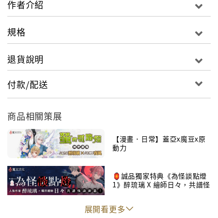
作者介紹
誓言救出被抓走的符家小家主！
為解救宿鳥，一刻不顧自身，鋌而走險，
規格
他的悶騷半妖酷神使，這次竟然著急到⋯⋯
退貨說明
最後的遺言帶來最隱密的情報，
神使公會即將被迫面臨史上最大危機。
付款/配送
桃紅荊棘盤成圖陣，繁花地現出真正姿態，
最後的戰鬥，由此揭開序幕⋯⋯
商品相關策展
【漫畫．日常】蓋亞x魔豆x原
動力
🏮誠品獨家特典《為怪談點燈
1》醉琉璃 X 繪師日々，共譜怪
談新篇！
展開看更多