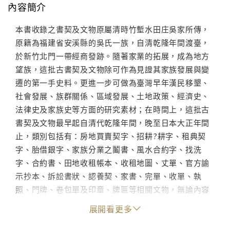
內容簡介
本書收錄之書契及文物原屬清時竹塹水田庄吳家所傳，
原籍為福建省安溪縣的吳氏一族，自清乾隆年間渡臺，
於新竹北門一帶經商發跡。隨著家業的拓展，成為地方
望族，這批古書契及文物除可作為見證其家族發展與變
遷的第一手史料。更進一步可做為臺灣早年漢民移墾、
社會發展、族群關係、區域發展、土地政策、經濟史、
法律史及家族史等方面的研究素材；在時間上，這批古
書契及文物最早起自清代乾隆年間，晚至日本大正年間
止，類別包括有：房地買賣契字、招耕?耕字、租典契
字、胎借銀字、家族分業之鬮書、風水合約字、找洗
字、合約書、田地收租帳本、收租地圖、丈單、官方諭
示抄本、訴訟書狀、認養契、家書、完單、收單、執
照、門牌、卷包單及印章、牌匾等相關文物，無論內容
或文書類別皆相當豐富。
展開看更多