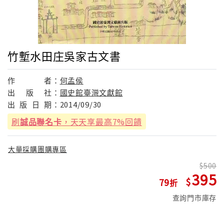
竹塹水田庄吳家古文書
作
者：
何孟侯
出
版
社：
國史館臺灣文獻館
出
版
日
期：
2014/09/30
刷
誠品聯名卡
，天天享最高7%回饋
大量採購團購專區
500
395
79
查詢門市庫存