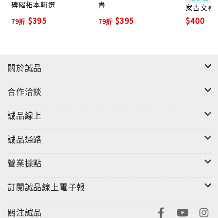
碑碣拓本輯選
書
家古文書 
$395
$395
$400
79折
79折
關於誠品
合作洽談
誠品線上
誠品通路
營業據點
訂閱誠品線上電子報
關注誠品