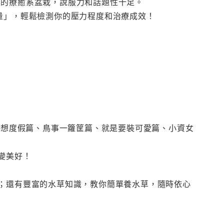
具的療癒系盆栽，說服力和話題性十足。
小評量」，輕鬆檢測你的壓力程度和治療成效！
、好想度假篇、鳥事一籮筐篇、就是要裝可愛篇、小資女
變美好！
情；還有豐富的水草知識，教你簡單養水草，隨時依心