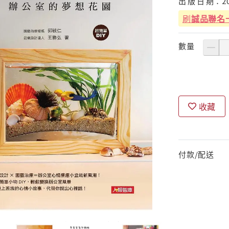
出
版
日
期：
2
刷
誠品聯名
數量
收藏
付款/配送