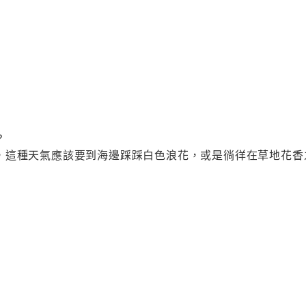
？
，這種天氣應該要到海邊踩踩白色浪花，或是徜徉在草地花香