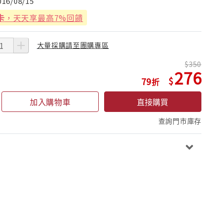
016/08/15
卡
，天天享最高7%回饋
大量採購請至團購專區
350
276
79
加入購物車
直接購買
查詢門市庫存