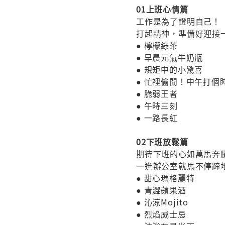
01上班心情篇
工作是為了證明自己！
打起精神，準備好迎接一天
● 檸檬綠茶
● 早晨元氣牛奶瓶
● 規矩中的小驚喜
● 忙裡偷閒！中午打個
● 脆弱王者
● 午時三刻
● 一路長紅
02下班放鬆篇
期待下班的心如萬馬奔
一進辦公室就馬不停蹄
● 甜心瑪格麗特
● 青澀蘋果酒
● 沁涼Mojito
● 烈焰威士忌