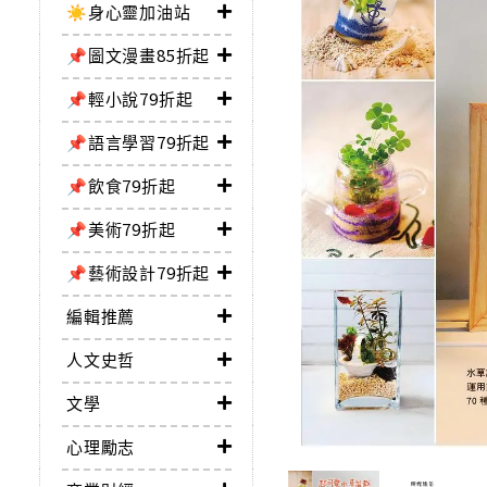
☀️身心靈加油站
📌圖文漫畫85折起
📌輕小說79折起
📌語言學習79折起
📌飲食79折起
📌美術79折起
📌藝術設計79折起
編輯推薦
人文史哲
文學
心理勵志