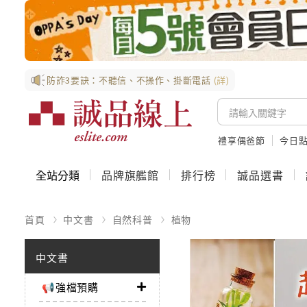
防詐3要訣：不聽信、不操作、掛斷電話
(詳)
禮享偶爸節
今日
全站分類
品牌旗艦館
排行榜
誠品選書
首頁
中文書
自然科普
植物
中文書
📢強檔預購