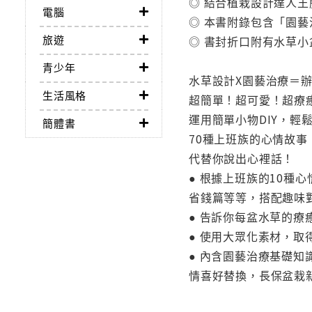
◎ 結合植栽設計達人
電腦
◎ 本書附錄包含「園藝
旅遊
◎ 書封折口附有水草
青少年
水草設計X園藝治療＝
生活風格
超簡單！超可愛！超療
運用簡單小物DIY，輕
簡體書
70種上班族的心情故事
代替你說出心裡話！
● 根據上班族的10種
省錢篇等等，搭配趣味
● 告訴你每盆水草的
● 使用大眾化素材，
● 內含園藝治療基礎
情喜好替換，長保盆栽