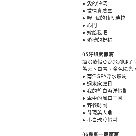
● 愛的灌溉
● 愛情實驗室
● 喔~我的仙度瑞拉
● 心門
● 嫁給我吧！
● 婚禮的祝福
05好想度假篇
還沒放假心都飛到哪了
藍天、白雲、金色陽光
● 南洋SPA浮水蠟燭
● 週末家庭日
● 我的藍白海洋假期
● 雪中的風車王國
● 野餐時刻
● 發現美人魚
● 小白球渡假村
06鳥事一籮筐篇