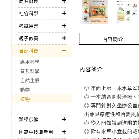
商業財經
社會科學
考試用書
親子教養
內容簡介
自然科普
應用科學
內容簡介
普及科學
自然生態
◎ 市面上第一本水草
動物
◎ 一本結合園藝治療
植物
◎ 專門針對久坐辦公
出兼具療癒性和百變風
醫學保健
◎ 從入門知識到進階
◎ 附有水草小盆栽的
國高中技職考用