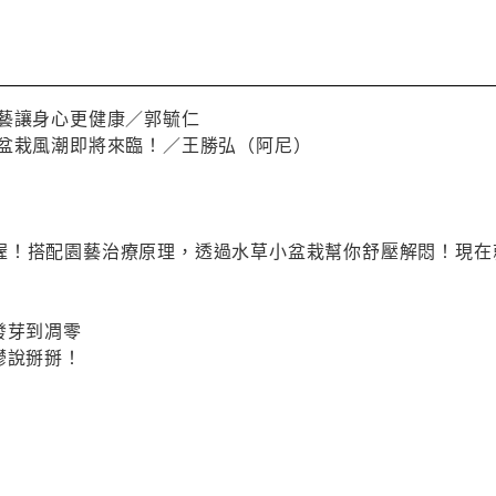
園藝讓身心更健康／郭毓仁
草盆栽風潮即將來臨！／王勝弘（阿尼）
喔！搭配園藝治療原理，透過水草小盆栽幫你舒壓解悶！現在
發芽到凋零
鬱說掰掰！