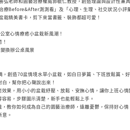
王勝弘老師和園藝治療權威郭毓仁教授，創造理論與設計性兼
治療Before&After測測看」及「心理、生理、社交狀況
小盆栽精美書卡，剪下來當書籤、裝飾都超可愛！
辦公室心情療癒小盆栽新風潮！
癒！
鬆變換辦公桌風景
心情，創造70盆情境水草小盆栽，如白日夢篇、下班放鬆篇
對白，幫你把心聲說出來！
療癒效果，用小小的盆栽紓壓、放鬆、安撫心情，讓你上班心情
取得容易，步驟圖示清楚，新手也能輕鬆上手。
知識，教你如何成為自己的園藝治療師，遠離憂鬱，保持好心
新意。