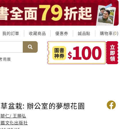
我的訂單
收藏商品
優惠券
誠品點
購物車(
)
0
考用展
草盆栽: 辦公室的夢想花園
毓仁/ 王勝弘
康鑑文化出版社