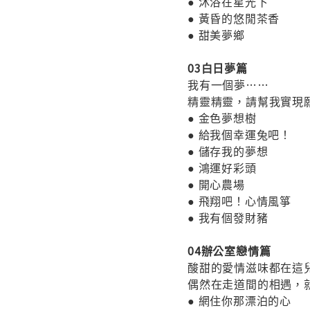
● 沐浴在星光下
● 黃昏的悠閒茶香
● 甜美夢鄉
03白日夢篇
我有一個夢……
精靈精靈，請幫我實現
● 金色夢想樹
● 給我個幸運兔吧！
● 儲存我的夢想
● 鴻運好彩頭
● 開心農場
● 飛翔吧！心情風箏
● 我有個發財豬
04辦公室戀情篇
酸甜的愛情滋味都在這
偶然在走道間的相遇，
● 網住你那漂泊的心