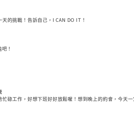
的挑戰！告訴自己，I CAN DO IT！
盹吧！
騰
地忙碌工作，好想下班好好放鬆喔！想到晚上的約會，今天一