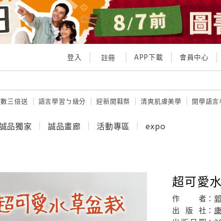
登入
APP下載
會員中心
註冊
點數三倍送
語言學習ㄅ級分
迎新開鞋祭
清爽肌膚美學
開學語言
誠品獨家
誠品畫廊
活動專區
expo
超可愛水
作
者：
郭
出
版
社：