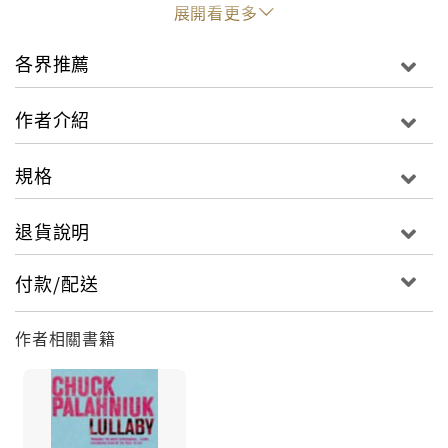
展開看更多
虐的小說，惟有恰克‧帕拉尼克才能寫得出來。
各界推薦
《鬥陣俱樂部》作者不必出拳，就將他們擊倒！
特報：到目前為止，已有七十三個人在《惡搞研習營》
作者介紹
長篇小說裡的其中一篇〈腸子〉的朗誦會裡昏倒，人數
仍在繼續增加中。作者表示〈腸子〉絕不是《惡搞研習
規格
營》中最陰暗或最滑稽或最讓人心裡發毛的一篇，有些
他甚至不敢當眾朗讀。關於《惡搞研習營》這本書的後
退貨說明
續效應，持續觀察中。
付款/配送
腸效應已延燒到台灣！讀者在閱讀過後，不是火到想找
作者單挑、不然就是發出淒厲的慘叫，或是整個人狂笑
作者相關書籍
到不行，有些人證實此篇真實故事改編的小說能幫助消
化，並有反A片的效用，更有人已經虛脫到無法出
聲……。