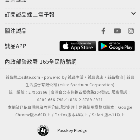
故事也越來越極端。
訂閱誠品線上電子報
《惡搞研習營》是本說故事的小說，集合了23個恐怖、
關注誠品
好笑，又讓你反胃的故事。作者帕拉尼克在朗讀〈腸
子〉這篇短篇時，曾造成73人當場昏倒的驚人記錄。而
誠品APP
〈腸子〉絕不是這本書中最陰暗或最滑稽或最讓人心裡
發毛的一篇，這樣的小說，惟有恰克‧帕拉尼克才能想得
內政部警政署
165全民防騙網
出來。
誠品線上eslite.com - powered by 誠品生活 / 誠品書店 / 誠品物流 | 誠品
生活股份有限公司 (eslite Spectrum Corporation)
統一編號：27952966 | 台灣台北市信義區松德路204號B1 服務電話：
0800-666-798／+886-2-8789-8921
本網站已依台灣網站內容分級規定處理｜建議使用瀏覽器版本：Google
Chrome版本60以上 / Firefox版本48以上 / Safari 版本11以上
Passkey Pledge