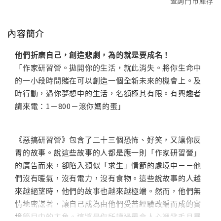
查詢門市庫存
內容簡介
他們折磨自己，創造悲劇，為的就是要成名！
「作家研習營。拋開你的生活，就此消失。將你生命中
的一小段時間賭在可以創造一個全新未來的機會上。及
時行動，過你夢想中的生活，名額極其有限。有興趣者
請來電：1－800－滾你媽的蛋」
《惡搞研習營》包含了二十三個恐怖、好笑，又讓你反
胃的故事。說這些故事的人都是應一則「作家研習營」
的廣告而來，卻陷入類似「求生」情節的處境中－－他
們沒有暖氣，沒有電力，沒有食物。這些說故事的人越
來越絕望時，他們的故事也越來越極端。然而，他們無
情地密謀著，讓自己成為由他們受苦經驗改編而成的實
境節目中的主角。這將是你所讀過最令人心裡發毛且暴