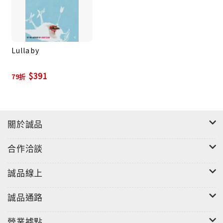
一則不起眼的廣告，可能印在一張索引卡上、一張處方
箋上、一張隨手撕下的折價券上；可能就釘在圖書館大
廳的軟木告示板上，貼在超級市場後面的廁所旁邊，或
Lullaby
在自助洗衣店裡。這張莫名其妙的廣告，前一個禮拜還
到處可見，後一個禮拜就全不見了。
$391
79折
然後在某個凌晨時分，18個人來到了一棟荒廢的舊戲
院，準備創作他們的天才作品，準備成名大撈一筆。這
關於誠品
些把自己人生搞砸了的傢伙，自知寫不出什麼偉大作
品，於是決定「創造」出個故事。他們將自己陷入類似
合作洽談
「求生」情節的處境中，沒有暖氣、電力和食物；窗戶
被封死、鎖孔被堵住……最後更把腦筋動到自己身上。
誠品線上
他們折磨自己，是為了要創造悲劇，把自己當作受害
者，等到終於獲救後，他們就會成名！在此期間，他們
誠品通路
對彼此訴說自己的故事，這些故事詭異、扭曲、滑稽，
也常常很恐怖，很黑暗。當他們越來越絕望時，他們的
營業據點