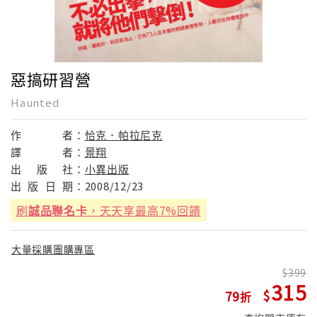
惡搞研習營
Haunted
作
者：
恰克．帕拉尼克
譯
者：
景翔
出
版
社：
小異出版
出
版
日
期：
2008/12/23
刷
誠品聯名卡
，天天享最高7%回饋
大量採購團購專區
399
315
79