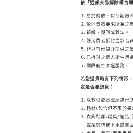
依「通訊交易解除權合
易於腐敗、保存期限較
依消費者要求所為之客
報紙、期刊或雜誌。
經消費者拆封之影音
非以有形媒介提供之數
已拆封之個人衛生用品
國際航空客運服務。
若您退貨時有下列情形，
定是否要退貨：
以數位或電磁紀錄形式
耗材(包含但不限於墨
衣飾鞋類/寢具/織品
或經剪標或下水或商
食品、美容/保養用