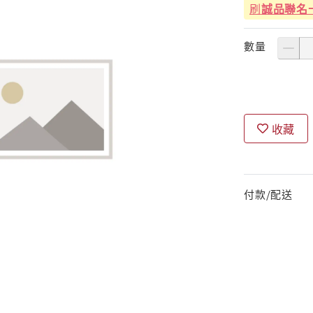
刷
誠品聯名
數量
收藏
付款/配送