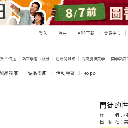
登入
APP下載
會員中心
註冊
點數三倍送
語言學習ㄅ級分
迎新開鞋祭
清爽肌膚美學
開學語言
誠品獨家
誠品畫廊
活動專區
expo
門徒的性
作
者：
出
版
社：