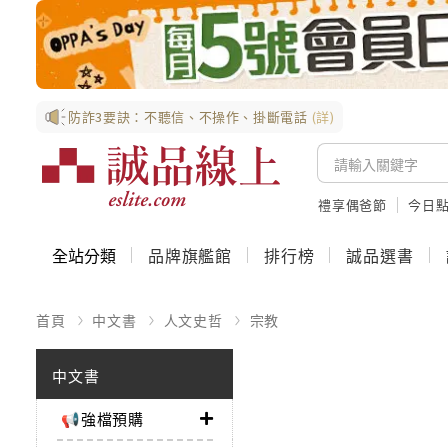
防詐3要訣：不聽信、不操作、掛斷電話
(詳)
禮享偶爸節
今日
全站分類
品牌旗艦館
排行榜
誠品選書
首頁
中文書
人文史哲
宗教
中文書
📢強檔預購