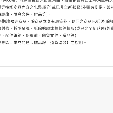
等接觸商品內容之包裝部分)或已非全新狀態(外觀有刮傷、破
保麗龍、隨貨文件、贈品等)。
電子閱讀器等商品，除商品本身有瑕疵外，退回之商品已拆封(除
封條、拆除吊牌、拆除貼膠或標籤等情形)或已非全新狀態(外
袋、配件紙箱、保麗龍、隨貨文件、贈品等)。
服專區→常見問題→誠品線上退貨退款】之說明。