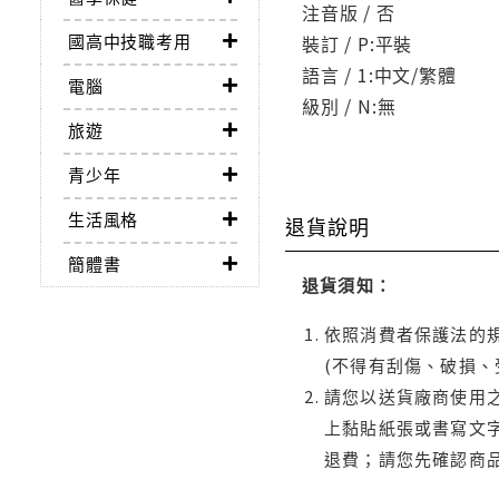
注音版 / 否
國高中技職考用
裝訂 / P:平裝
語言 / 1:中文/繁體
電腦
級別 / N:無
旅遊
青少年
生活風格
退貨說明
簡體書
退貨須知：
依照消費者保護法的規
(不得有刮傷、破損、
請您以送貨廠商使用
上黏貼紙張或書寫文
退費；請您先確認商