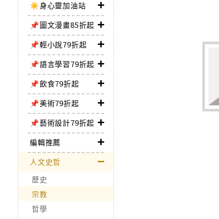
☀️身心靈加油站
📌圖文漫畫85折起
📌輕小說79折起
📌語言學習79折起
📌飲食79折起
📌美術79折起
📌藝術設計79折起
編輯推薦
人文史哲
歷史
宗教
哲學