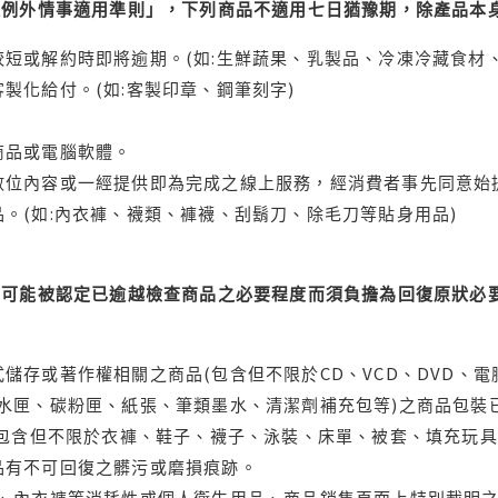
理例外情事適用準則」，下列商品不適用七日猶豫期，除產品本
短或解約時即將逾期。(如:生鮮蔬果、乳製品、冷凍冷藏食材、
製化給付。(如:客製印章、鋼筆刻字)
商品或電腦軟體。
位內容或一經提供即為完成之線上服務，經消費者事先同意始提
。(如:內衣褲、襪類、褲襪、刮鬍刀、除毛刀等貼身用品)
可能被認定已逾越檢查商品之必要程度而須負擔為回復原狀必要
儲存或著作權相關之商品(包含但不限於CD、VCD、DVD、電
水匣、碳粉匣、紙張、筆類墨水、清潔劑補充包等)之商品包裝已
(包含但不限於衣褲、鞋子、襪子、泳裝、床單、被套、填充玩具
品有不可回復之髒污或磨損痕跡。
品、內衣褲等消耗性或個人衛生用品、商品銷售頁面上特別載明之