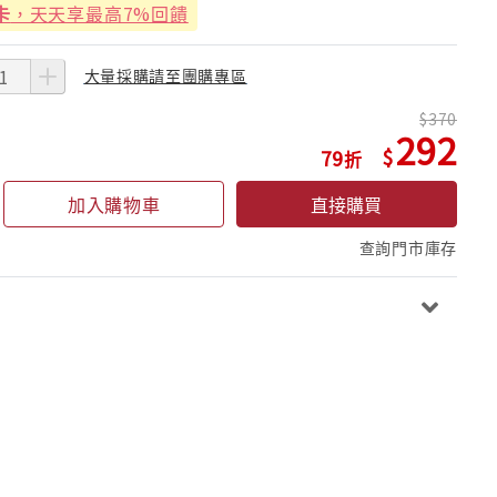
卡
，天天享最高7%回饋
大量採購請至團購專區
370
292
79
加入購物車
直接購買
查詢門市庫存