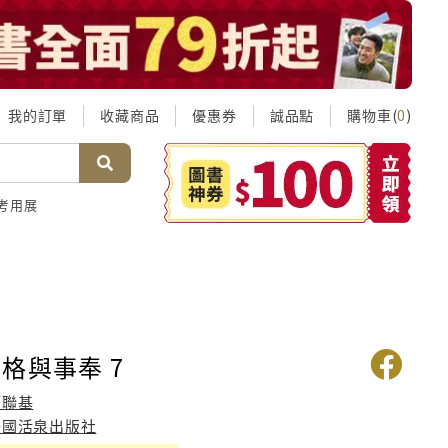
我的訂單
收藏商品
優惠券
誠品點
購物車(
)
0
考用展
格與事奉 7
柯聯基
美國活泉出版社