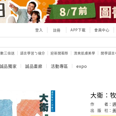
登入
APP下載
會員中心
註冊
點數三倍送
語言學習ㄅ級分
迎新開鞋祭
清爽肌膚美學
開學語言
誠品獨家
誠品畫廊
活動專區
expo
大衛：
作
者：
出
版
社：