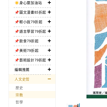
☀️身心靈加油站
📌圖文漫畫85折起
📌輕小說79折起
📌語言學習79折起
📌飲食79折起
📌美術79折起
📌藝術設計79折起
編輯推薦
人文史哲
歷史
宗教
哲學