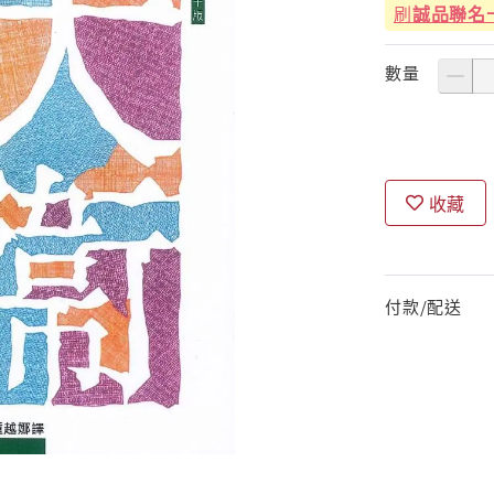
刷
誠品聯名
數量
收藏
付款/配送