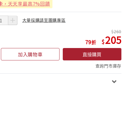
卡
，天天享最高7%回饋
大量採購請至團購專區
260
205
79
加入購物車
直接購買
查詢門市庫存