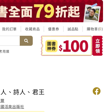
我的訂單
收藏商品
優惠券
誠品點
購物車(
)
0
考用展
牧人、詩人、君王
邁爾
美國活泉出版社