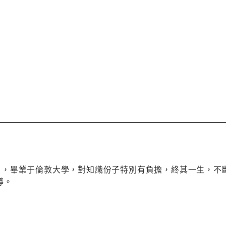
yer），畢業于倫敦大學，對知識份子特別有負擔，終其一生
導。