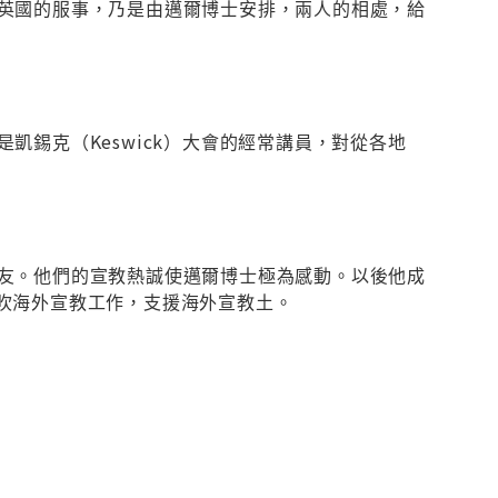
英國的服事，乃是由邁爾博士安排，兩人的相處，給
錫克（Keswick）大會的經常講員，對從各地
友。他們的宣教熱誠使邁爾博士極為感動。以後他成
人，積極鼓吹海外宣教工作，支援海外宣教土。