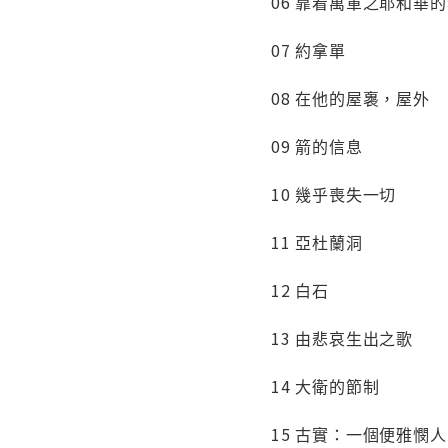
06 靠着萬軍之耶和華
07 約拿單
08 在他的屋褢，屋外
09 箭的信息
10 幾乎喪失一切
11 亞杜蘭洞
12 白石
13 由悲哀生出之歌
14 大衛的節制
15 古實：一個便雅憫人