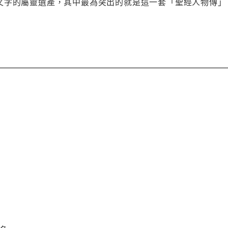
文字的屬靈遺產，其中最為突出的就是這一套「聖經人物傳」