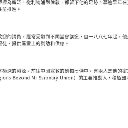
歷極為廣泛，從利物浦到倫敦，都留下他的足跡。慕迪早年在
往前推進。
迎的講員，經常受邀到不同堂會講道，自一八八七年起，他是凱
聖徒，提供屬靈上的幫助和供應。
有極深的淵源。前往中國宣教的劍橋七傑中，有兩人是他的密
ons Bevond Mi Ssionary Union）的主要推動