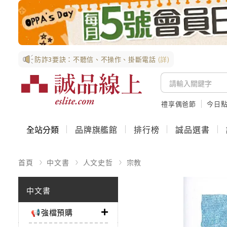
防詐3要訣：不聽信、不操作、掛斷電話
(詳)
禮享偶爸節
今日
全站分類
品牌旗艦館
排行榜
誠品選書
首頁
中文書
人文史哲
宗教
中文書
📢強檔預購