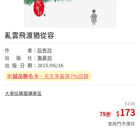
亂雲飛渡猶從容
作
者：
阮秀玲
出
版
社：
集夢坊
出
版
日
期：
2015/06/16
刷
誠品聯名卡
，天天享最高7%回饋
大量採購團購專區
220
173
79
查詢門市庫存