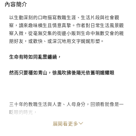
內容簡介
以生動深刻的口吻描寫教職生涯、生活片段與社會觀
察，讀來趣味橫生且情意真摯。作者對日常生活風景觀
察入微，從毫無交集的街邊小販到生命中無數交會的親
朋好友，或歡快、或深沉地用文字娓娓形塑。
生命有時如同亂雲纏繞，
然而只要穩如青山，徐風吹拂後陽光依舊明媚耀眼
三十年的教職生活與人妻、人母身分，回頭看就像是一
眨眼的時光，
展開看更多
學生口中的「阿阮」老師、家人心中的避風港灣，