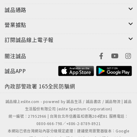
誠品通路
營業據點
另外還有小辣椒婆婆、盡心孝親的大姊、在天堂的小黑
（狗）與難纏的詐騙集團……
訂閱誠品線上電子報
生命也許無法順心如意，但只要站穩腳步、細心觀察，
關注誠品
生活中的美好俯拾即是。
誠品APP
內政部警政署
165全民防騙網
誠品線上eslite.com - powered by 誠品生活 / 誠品書店 / 誠品物流 | 誠品
生活股份有限公司 (eslite Spectrum Corporation)
統一編號：27952966 | 台灣台北市信義區松德路204號B1 服務電話：
0800-666-798／+886-2-8789-8921
本網站已依台灣網站內容分級規定處理｜建議使用瀏覽器版本：Google