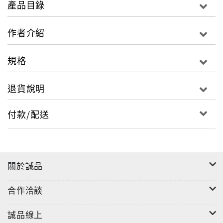
產品目錄
累積了多年的人生片段，都在邁入熟年時化為一顆顆璀
璨的寶石。
作者介紹
規格
在學校的日子，
退貨說明
有十七歲就愛得熱烈的小情侶、背不岀幾個單字但善良
付款/配送
開朗的特教生，還有因為兒子罵髒話就送珍珠項鍊賠罪
的家長……
關於誠品
在家裡的時光，
合作洽談
有喜愛自然、熱愛運動且愛護兒女的先生、喜愛藝術又
誠品線上
極有主見的女兒、熱愛音樂且興趣廣泛的貼心兒子……