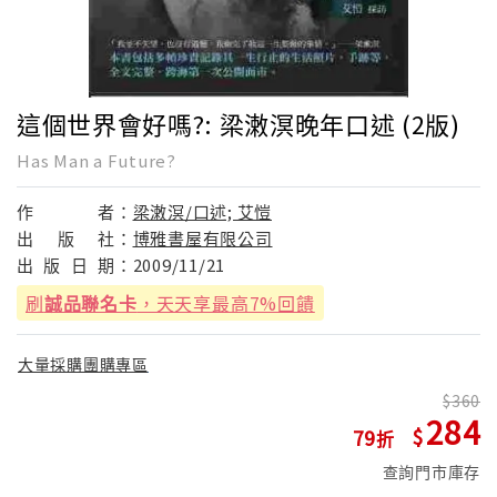
這個世界會好嗎?: 梁潄溟晚年口述 (2版)
Has Man a Future?
作
者：
梁潄溟/口述; 艾愷
出
版
社：
博雅書屋有限公司
出
版
日
期：
2009/11/21
刷
誠品聯名卡
，天天享最高7%回饋
大量採購團購專區
360
284
79
查詢門市庫存