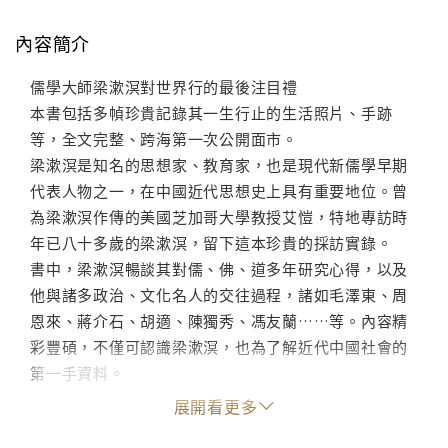
內容簡介
儒學大師梁漱溟對世界行的最後注目禮
本書包括多幀珍貴記錄其一生行止的生活照片、手跡
等，全文完整、跨海第一次公開面市。
梁漱溟是知名的思想家、教育家，也是現代新儒學早期
代表人物之一，在中國近代思想史上具有重要地位。曾
為梁漱溟作傳的美國芝加哥大學教授艾愷，特地專訪時
年已八十多歲的梁漱溟，留下這本珍貴的採訪實錄。
書中，梁漱溟暢談其對儒、佛、道多年研究心得，以及
他與諸多政治、文化名人的交往過程，諸如毛澤東、周
恩來、蔣介石、胡適、陳獨秀、馮友蘭……等。內容精
彩豐碩，不僅可認識梁漱溟，也為了解近代中國社會的
第一手資料。
展開看更多