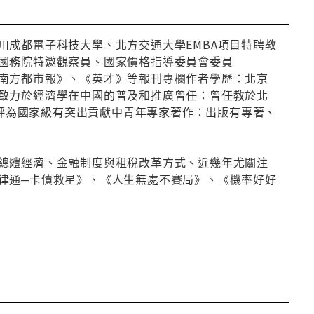
成都電子科技大學、北方交通大學EMBA項目特聘教
 國務院特邀觀察員、國家價格指導委員會委員
方都市報》、《英才》等報刊專欄作者學歷：北京
力於經濟學在中國的普及和推廣曾任：曾任教於北
評為國家級有突出貢獻中青年專家著作：出版有專著、
總體經濟、金融制度與租稅改革方式、近幾年尤關注
律通─卡債救星》、《人生無處不賽局》、《機率好好