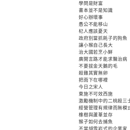
學問是財富
書本並不是知識
好心辦壞事
愚公不能移山
杞人應該憂天
政府別當抓耗子的狗魚
讓小猴自己長大
治大國若烹小鮮
廣開言路才能求醫治病
不要拔金天鵝的毛
殺雞其實無卵
把雨下在哪裡
今日之宋人
東施不可效西施
激勵機制中的二桃殺三
經營管理有規律而無模
橡樹與蘆葦並存
猴子如何去捕魚
不當胡雪岩式的企業家