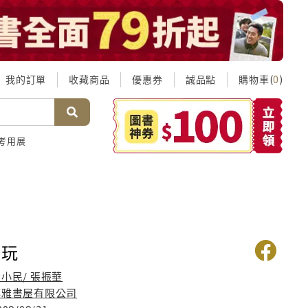
我的訂單
收藏商品
優惠券
誠品點
購物車(
)
0
考用展
好玩
小民/ 張振華
博雅書屋有限公司