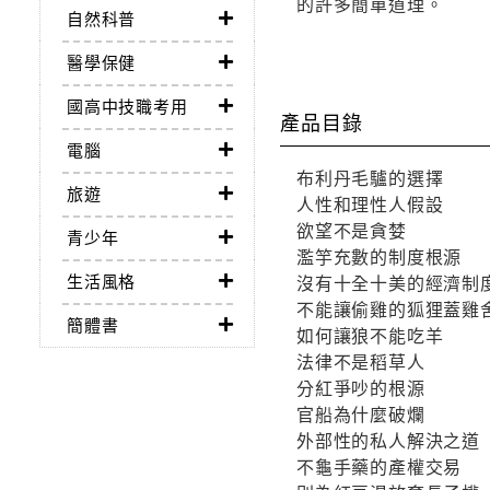
的許多簡單道理。
自然科普
醫學保健
國高中技職考用
產品目錄
電腦
布利丹毛驢的選擇
旅遊
人性和理性人假設
欲望不是貪婪
青少年
濫竽充數的制度根源
生活風格
沒有十全十美的經濟制
不能讓偷雞的狐狸蓋雞
簡體書
如何讓狼不能吃羊
法律不是稻草人
分紅爭吵的根源
官船為什麼破爛
外部性的私人解決之道
不龜手藥的產權交易