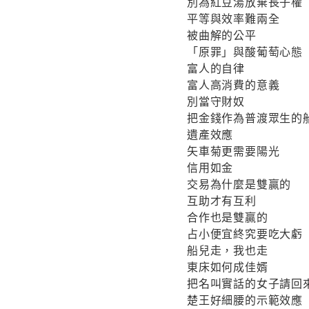
別為紅豆湯放棄長子權
平等與效率難兩全
被曲解的公平
「原罪」與酸葡萄心態
富人的自律
富人高消費的意義
別當守財奴
把金錢作為普渡眾生的
遺產效應
矢車菊更需要陽光
信用如金
交易為什麼是雙贏的
互助才有互利
合作也是雙贏的
占小便宜終究要吃大虧
船兒走，我也走
東床如何成佳婿
把名叫實話的女子請回
楚王好細腰的示範效應