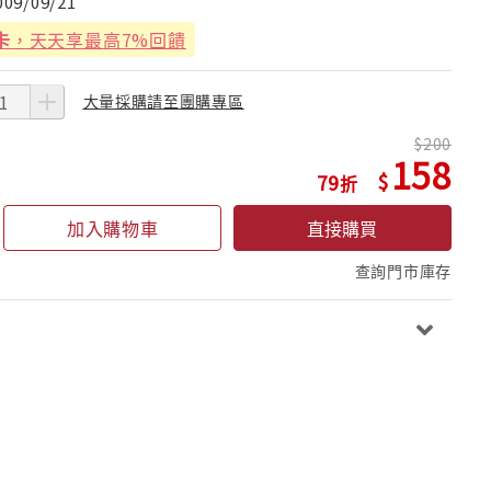
009/09/21
卡
，天天享最高7%回饋
大量採購請至團購專區
200
158
79
加入購物車
直接購買
查詢門市庫存