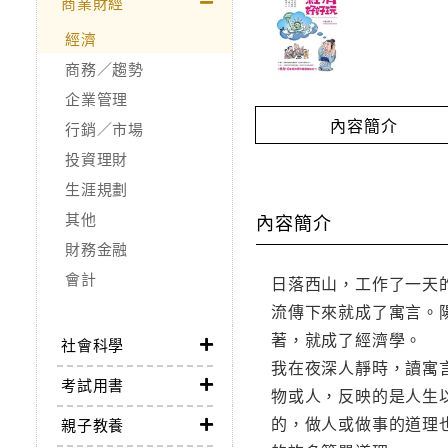
商業財經
經濟
商務／趨勢
企業管理
內容簡介
行銷／市場
投資理財
生涯規劃
其他
內容簡介
財務金融
會計
日落西山，工作了一天
流傳下來就成了寓言。
著，就成了經濟學。 
社會科學
我在夜深人靜時，讀寓
考試用書
物或人，反映的是人生
的，做人或做事的道理
親子教養