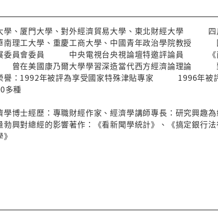
大學、厦門大學、對外經濟貿易大學、東北財經大學 四川
南理工大學、重慶工商大學、中國青年政治學院教授
發展委員會委員 中央電視台央視論壇特邀評論員 《南
 曾在美國康乃爾大學學習深造當代西方經濟論理論 致
榮譽：1992年被評為享受國家特殊津貼專家 1996年被
0多種
濟學博士經歷：專職財經作家、經濟學講師專長：研究興趣為
量勃興對總經的影響著作：《看新聞學統計》、《搞定銀行法
學》