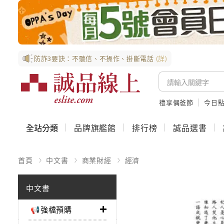
防詐3要訣：不聽信、不操作、掛斷電話
(詳)
禮享偶爸節
今日
全站分類
品牌旗艦館
排行榜
誠品選書
首頁
中文書
商業財經
經濟
中文書
📢強檔預購