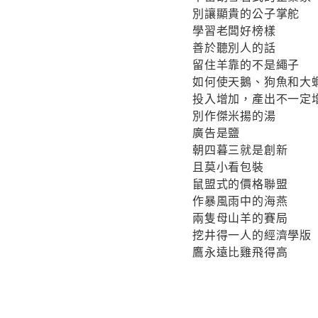
別讓顯貴的公子掌舵
學習老闆好榜樣
善於聽別人的話
留住羊靠的不是繩子
如何使天鵝、狗魚和大
投入增加，產出不一定
別作傑米揚的湯
廣告是鹽
朝四暮三就是創新
且莫小看包裝
鼠盟式的價格聯盟
作暴風雨中的海燕
兩隻母山羊的賽局
挖井得一人的經濟學版
鷹永遠比雞飛得高