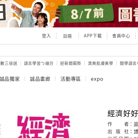
登入
APP下載
會員中心
註冊
點數三倍送
語言學習ㄅ級分
迎新開鞋祭
清爽肌膚美學
開學語言
誠品獨家
誠品畫廊
活動專區
expo
經濟好
作
者：
梁
出
版
社：