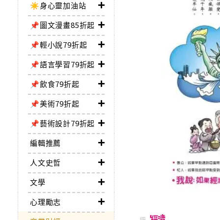
☀️身心靈加油站
📌圖文漫畫85折起
📌輕小說79折起
📌語言學習79折起
📌飲食79折起
📌美術79折起
📌藝術設計79折起
編輯推薦
人文史哲
文學
心理勵志