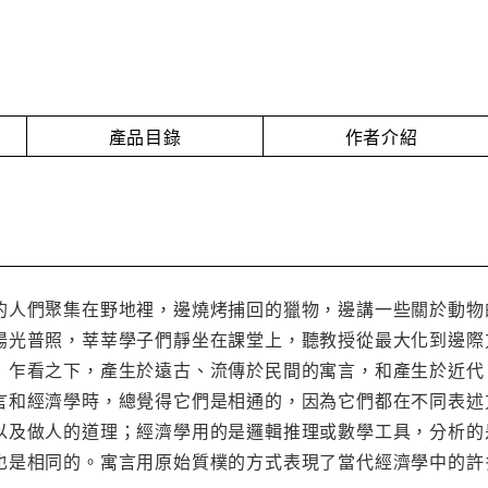
產品目錄
作者介紹
的人們聚集在野地裡，邊燒烤捕回的獵物，邊講一些關於動物
陽光普照，莘莘學子們靜坐在課堂上，聽教授從最大化到邊際
乍看之下，產生於遠古、流傳於民間的寓言，和產生於近代
言和經濟學時，總覺得它們是相通的，因為它們都在不同表
以及做人的道理；經濟學用的是邏輯推理或數學工具，分析的
也是相同的。寓言用原始質樸的方式表現了當代經濟學中的許