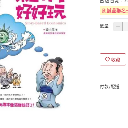
出
版
日
期：
2
刷
誠品聯名
數量
收藏
付款/配送