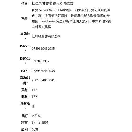
作者 /
杜佳穎 林亦珺 劉美妤 陳嘉吉
百變Pizza機料理：66道食譜，四大類別，變化無窮的菜
色！讓舌尖震顫的好滋味！最精準的配方與最詳盡的步
簡介 /
驟圖，Stepbystep完全解析料理四大類別！中式料理╳西
式料理╳異國
出版社
紅螞蟻圖書有限公司
/
ISBN13
9789869492935
/
ISBN10
9869492932
/
EAN /
9789869492935
誠品26
2681534039001
碼 /
頁數 /
112
開數 /
16K
注音版
否
/
裝訂 /
P:平裝
語言 /
1:中文 繁體
級別 /
N:無