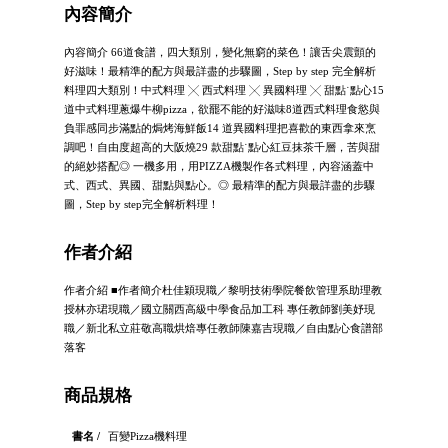
內容簡介
內容簡介 66道食譜，四大類別，變化無窮的菜色！讓舌尖震顫的
好滋味！最精準的配方與最詳盡的步驟圖，Step by step 完全解析
料理四大類別！中式料理 ╳ 西式料理 ╳ 異國料理 ╳ 甜點˙點心15
道中式料理蔥爆牛柳pizza，欲罷不能的好滋味8道西式料理食慾與
負罪感同步滿點的焗烤海鮮飯14 道異國料理把喜歡的東西拿來烹
調吧！自由度超高的大阪燒29 款甜點˙點心紅豆抹茶千層，苦與甜
的絕妙搭配◎ 一機多用，用PIZZA機製作各式料理，內容涵蓋中
式、西式、異國、甜點與點心。◎ 最精準的配方與最詳盡的步驟
圖，Step by step完全解析料理！
作者介紹
作者介紹 ■作者簡介杜佳穎現職／黎明技術學院餐飲管理系助理教
授林亦珺現職／國立關西高級中學食品加工科 專任教師劉美妤現
職／新北私立莊敬高職烘焙專任教師陳嘉吉現職／自由點心食譜部
落客
商品規格
書名 /
百變Pizza機料理