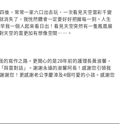
老四後，常常一家六口出去玩，一次看見天空雲彩千變
就消失了，我恍然體會一定要好好把握每一刻。人生
一早我一個人起來看日出！看見天空突然有一隻鳳凰展
對天空的雲更加有想像空間……。
我的寫作之路。更開心的是28年前的護理長黃淑馨，
「與雲對話」。謝謝永遠的淑馨阿長！感謝您引領我
，謝謝您！更感謝老公李慶漳及4個可愛的小孩。感謝您