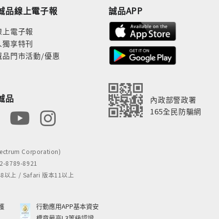
誠品線上電子報
誠品APP
線上電子報
人獨享特刊
誠品門市活動/優惠
誠品
內政部警政署
165全民防騙網
rum Corporation)
8789-8921
 / Safari 版本11以上
獲
行動應用APP基本資安
標章最高L3等級認證