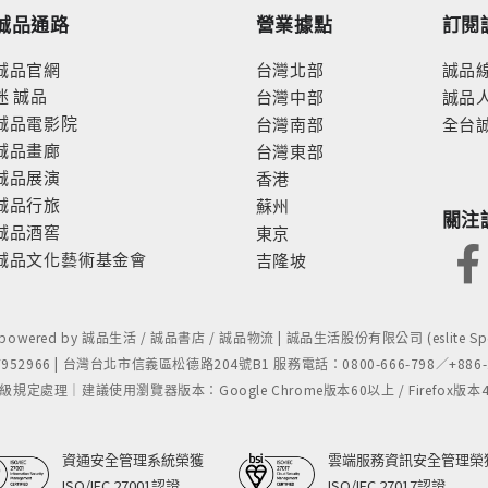
誠品通路
營業據點
訂閱
誠品官網
台灣北部
誠品
迷
誠品
台灣中部
誠品
誠品電影院
台灣南部
全台
誠品畫廊
台灣東部
誠品展演
香港
誠品行旅
蘇州
關注
誠品酒窖
東京
誠品文化藝術基金會
吉隆坡
- powered by 誠品生活 / 誠品書店 / 誠品物流 | 誠品生活股份有限公司 (eslite Spect
52966 | 台灣台北市信義區松德路204號B1 服務電話：0800-666-798／+886-2-
處理｜建議使用瀏覽器版本：Google Chrome版本60以上 / Firefox版本48以上
資通安全管理系統榮獲
雲端服務資訊安全管理榮
ISO/IEC 27001認證
ISO/IEC 27017認證