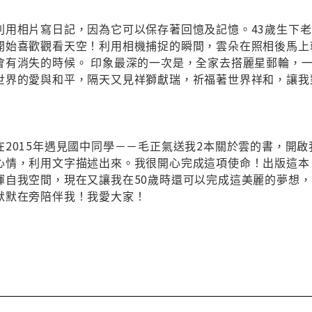
利用相片寫日記，因為它可以保存著回憶及記憶。43歲生下
開始喜歡觀看天空！利用相機捕捉的瞬間，雲朵在照相後馬上
會有消失的時候。 印象最深的一次是，全家去搭麗星郵輪，
世界的愛與和平，隔天又見祥獅獻瑞，祈福著世界祥和，讓我
2015年遇見國中同學－－毛正氣送我2本關於雲的書，開啟
心情，利用文字描述出來。我很開心完成這項使命！出版這本
揮自我空間，現在又讓我在50歲時還可以完成這美麗的夢想
默默在旁陪伴我！我愛大家！