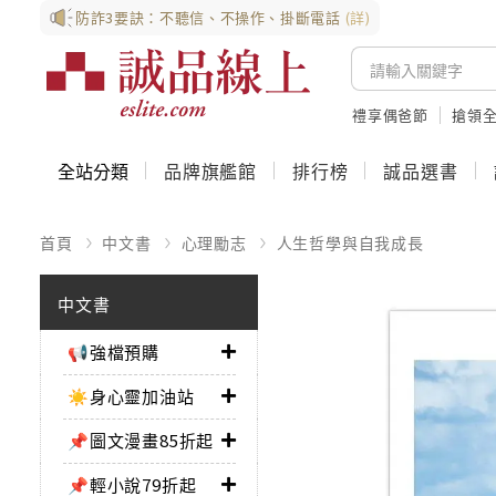
防詐3要訣：不聽信、不操作、掛斷電話
(詳)
禮享偶爸節
搶領全
全站分類
品牌旗艦館
排行榜
誠品選書
首頁
中文書
心理勵志
人生哲學與自我成長
中文書
📢強檔預購
☀️身心靈加油站
📌圖文漫畫85折起
📌輕小說79折起