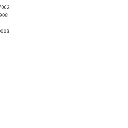
7002
908
9908