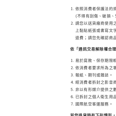
依照消費者保護法的規
(不得有刮傷、破損、
請您以送貨廠商使用
上黏貼紙張或書寫文
退費；請您先確認商
依「通訊交易解除權合
易於腐敗、保存期限較
依消費者要求所為之客
報紙、期刊或雜誌。
經消費者拆封之影音
非以有形媒介提供之數
已拆封之個人衛生用品
國際航空客運服務。
若您退貨時有下列情形，