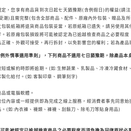
定，您享有商品貨到次日起七天猶豫期(含例假日)的權益(請
受潮)且需完整(包含全部商品、配件、原廠內外包裝、贈品及所
之包裝紙箱將退貨商品包裝妥當，若原紙箱已遺失，請另使用其
字。若原廠包裝損毀將可能被認定為已逾越檢查商品之必要程度，
品正確、外觀可接受，再行拆封，以免影響您的權利；若為產品
理例外情事適用準則」，下列商品不適用七日猶豫期，除產品本
短或解約時即將逾期。(如:生鮮蔬果、乳製品、冷凍冷藏食材、
製化給付。(如:客製印章、鋼筆刻字)
商品或電腦軟體。
位內容或一經提供即為完成之線上服務，經消費者事先同意始提
。(如:內衣褲、襪類、褲襪、刮鬍刀、除毛刀等貼身用品)
可能被認定已逾越檢查商品之必要程度而須負擔為回復原狀必要