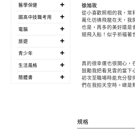
醫學保健
徐旭玫
從小喜歡照相的我，常
國高中技職考用
萬化彷彿飛龍在天，我
也是，再多的美好還是
電腦
翅飛入船！似乎祈福著
旅遊
青少年
真的很幸運也很開心，在
生活風格
鼓勵我把看見雲的當下
簡體書
初次至職場時能充分發
們在我拍天空時。總是
規格