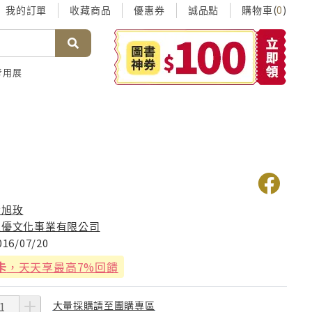
我的訂單
收藏商品
優惠券
誠品點
購物車(
)
0
考用展
話
徐旭玫
上優文化事業有限公司
016/07/20
卡
，天天享最高7%回饋
大量採購請至團購專區