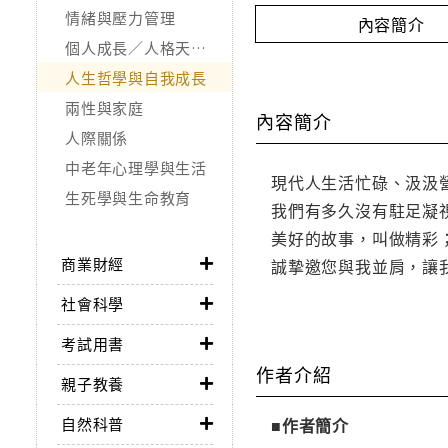
情緒與壓力管理
內容簡介
個人成長／人格天賦／潛能開發
人生哲學與自我成長
兩性與家庭
內容簡介
人際關係
中老年心理學與生活
現代人生活忙碌、汲汲
生死學與生命教育
我們有多久沒有駐足凝
美好的故事，叫做精彩
商業財經
誠摯邀您與我並肩，讓
社會科學
考試用書
作者介紹
親子教養
自然科普
■作者簡介