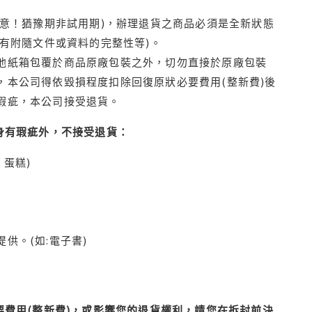
注意！猶豫期非試用期)，辦理退貨之商品必須是全新狀態
有附隨文件或資料的完整性等)。
他紙箱包覆於商品原廠包裝之外，切勿直接於原廠包裝
本公司得依毀損程度扣除回復原狀必要費用(整新費)後
瑕疵，本公司接受退貨。
身有瑕疵外，不接受退貨：
蛋糕)
供。(如:電子書)
費用(整新費)，或影響您的退貨權利，請您在拆封前決