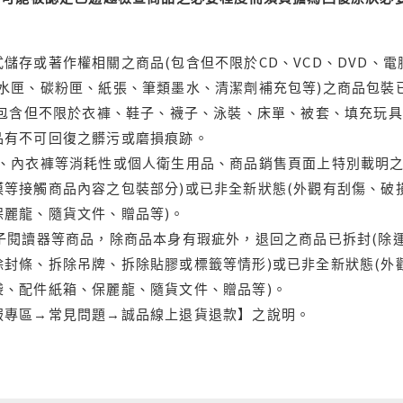
儲存或著作權相關之商品(包含但不限於CD、VCD、DVD、電
水匣、碳粉匣、紙張、筆類墨水、清潔劑補充包等)之商品包裝已
(包含但不限於衣褲、鞋子、襪子、泳裝、床單、被套、填充玩具
品有不可回復之髒污或磨損痕跡。
品、內衣褲等消耗性或個人衛生用品、商品銷售頁面上特別載明之
等接觸商品內容之包裝部分)或已非全新狀態(外觀有刮傷、破
保麗龍、隨貨文件、贈品等)。
電子閱讀器等商品，除商品本身有瑕疵外，退回之商品已拆封(除
封條、拆除吊牌、拆除貼膠或標籤等情形)或已非全新狀態(外
袋、配件紙箱、保麗龍、隨貨文件、贈品等)。
服專區→常見問題→誠品線上退貨退款】之說明。