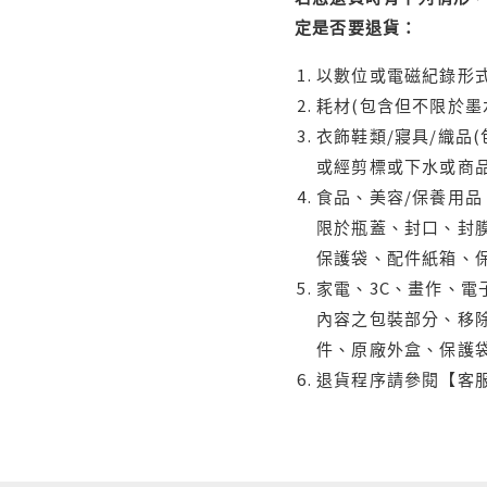
定是否要退貨：
以數位或電磁紀錄形式
耗材(包含但不限於墨
衣飾鞋類/寢具/織品
或經剪標或下水或商
食品、美容/保養用
限於瓶蓋、封口、封膜
保護袋、配件紙箱、
家電、3C、畫作、
內容之包裝部分、移除
件、原廠外盒、保護
退貨程序請參閱【客