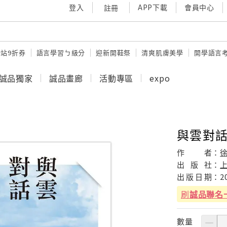
登入
APP下載
會員中心
註冊
站9折券
語言學習ㄅ級分
迎新開鞋祭
清爽肌膚美學
開學語言
誠品獨家
誠品畫廊
活動專區
expo
與雲對
作
者：
出
版
社：
出
版
日
期：
2
刷
誠品聯名
數量