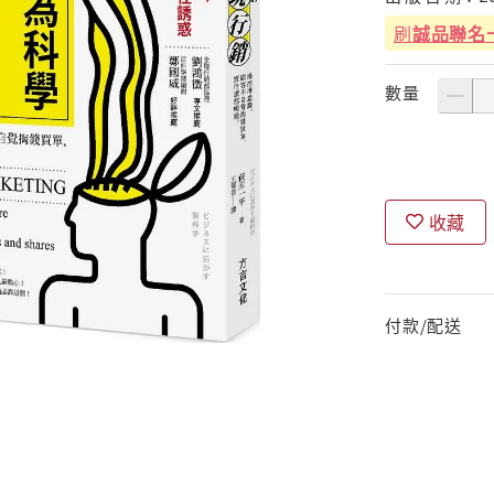
刷
誠品聯名
數量
收藏
付款/配送