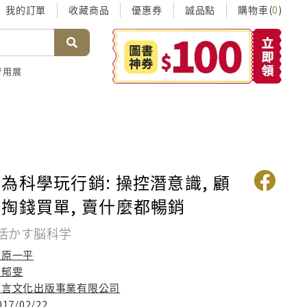
我的訂單
收藏商品
優惠券
誠品點
購物車(
)
0
考用展
為科學玩行銷: 操控潛意識, 顧
掏錢買單, 賣什麼都暢銷
活かす脳科学
萩原一平
王郁雯
方言文化出版事業有限公司
017/02/22