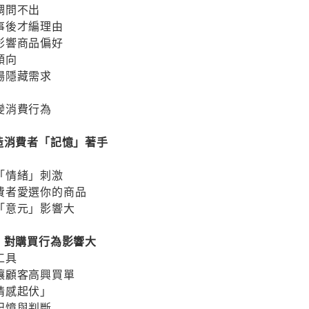
調問不出
事後才編理由
影響商品偏好
傾向
場隱藏需求
變消費行為
造消費者「記憶」著手
序
「情緒」刺激
費者愛選你的商品
「意元」影響大
，對購買行為影響大
工具
讓顧客高興買單
情感起伏」
記憶與判斷