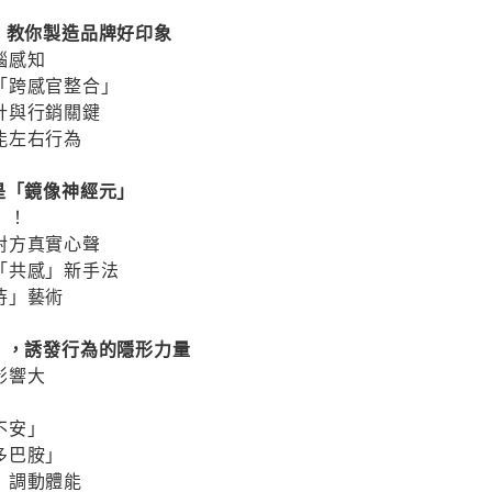
，教你製造品牌好印象
腦感知
「跨感官整合」
計與行銷關鍵
能左右行為
是「鏡像神經元」
」！
對方真實心聲
「共感」新手法
待」藝術
」，誘發行為的隱形力量
影響大
不安」
多巴胺」
」調動體能