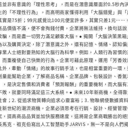
並非有意識的「理性思考」，而是在潛意識層面於0.5秒內決定
生的「不理性行為」，而高明商家懂得利用「大腦錯覺」與「
實是75折；99元感覺比100元便宜許多，其實只差1元…
商品價值不滿，便不會掏錢付費，企業將無法維持，換句話說
欺騙，而是盡一切努力滿足顧客大腦。● 揭開「大腦決策黑
為以及購買決定，除了潛意識之外，還有記憶、情緒、認知偏
專業人士絕對要熟知的大腦行為科學。例如，人類行為習慣的
」而重複使自己快樂的行為。企業可藉此原理，運用「芳香效
此外，牽動「情緒」的故事行銷手法，也是相當重要的一環，
測量能幫助企業，了解商品名稱、企業品牌、包裝設計、香氣
」，是決定售價和消費者「預測報酬」的重要機制，而大腦有
敗，就要同時滿足這三大系統。● 未來10年新商機，全得靠
會；2. 從追求物質轉向追求心靈富裕；3. 物聯網使數據
住新世紀的潮流商機，企業必須思考在行銷、設計、經營管理
，提高商品品質並加快服務速度，這將是企業商戰勝出的絕對關
長馬克．祖克伯寫出人工智慧助手JARVIS，無一不是向人