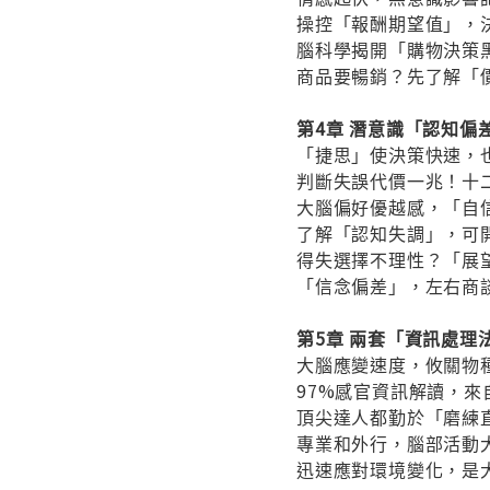
操控「報酬期望值」，
腦科學揭開「購物決策
商品要暢銷？先了解「
第4章 潛意識「認知偏
「捷思」使決策快速，
判斷失誤代價一兆！十
大腦偏好優越感，「自
了解「認知失調」，可
得失選擇不理性？「展
「信念偏差」，左右商
第5章 兩套「資訊處理
大腦應變速度，攸關物
97%感官資訊解讀，來
頂尖達人都勤於「磨練
專業和外行，腦部活動
迅速應對環境變化，是