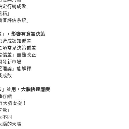
決定行銷成敗
黑箱」
價值評估系統」
差」，影響有意識決策
也造成認知偏差
二項常見決策偏差
信偏差」最難改正
開發新市場
望理論」能解釋
談成敗
法」並用，大腦快速應變
種存續
自大腦虛擬！
直覺」
大不同
大腦的天職