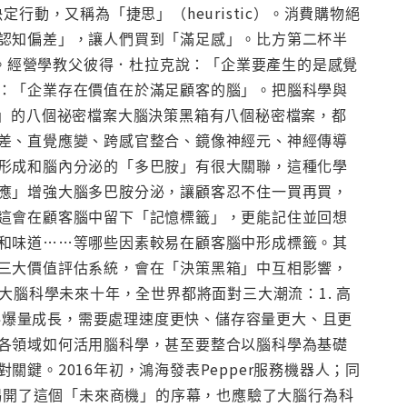
行動，又稱為「捷思」（heuristic）。消費購物絕
認知偏差」，讓人們買到「滿足感」。比方第二杯半
…。經營學教父彼得．杜拉克說：「企業要產生的是感覺
：「企業存在價值在於滿足顧客的腦」。把腦科學與
箱」的八個祕密檔案大腦決策黑箱有八個秘密檔案，都
差、直覺應變、跨感官整合、鏡像神經元、神經傳導
形成和腦內分泌的「多巴胺」有很大關聯，這種化學
應」增強大腦多巴胺分泌，讓顧客忍不住一買再買，
這會在顧客腦中留下「記憶標籤」，更能記住並回想
和味道……等哪些因素較易在顧客腦中形成標籤。其
三大價值評估系統，會在「決策黑箱」中互相影響，
大腦科學未來十年，全世界都將面對三大潮流：1. 高
資料爆量成長，需要處理速度更快、儲存容量更大、且更
各領域如何活用腦科學，甚至要整合以腦科學為基礎
鍵。2016年初，鴻海發表Pepper服務機器人；同
們揭開了這個「未來商機」的序幕，也應驗了大腦行為科