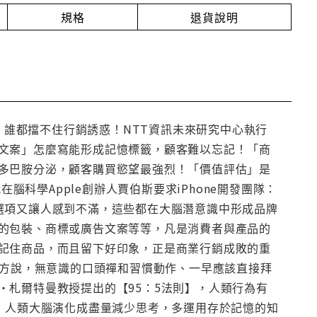
規格
退貨說明
點，誰都擋不住行銷誘惑！NTT資訊未來研究中心執行
文案」怎麼寫能形成記憶標籤，顧客難以忘記！「商
多巴胺分泌，顧客購買慾望最強烈！「價值評估」是
腦科學Apple創辦人賈伯斯要求iPhone開發團隊：
選項又讓人感到不滿，這些都在大腦潛意識中形成品牌
的包裝、商標或廣告文案等等，凡是消費者與產品的
記住商品，而且留下好印象，正是商業行銷成敗的重
比方說，無意識的口頭禪和習慣動作、一早應該直接拜
・札爾特曼教授提出的【95：5法則】，人類行為有
，人類大腦演化成盡量減少思考，多運用存於記憶的知