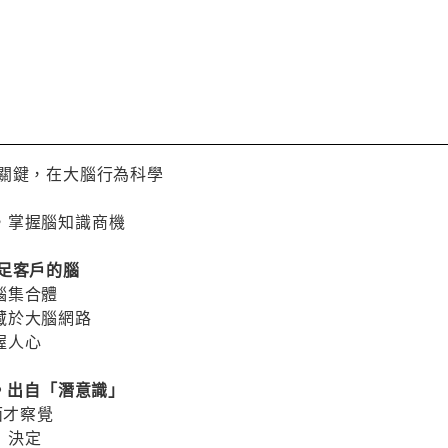
勝關鍵，在大腦行為科學
，掌握腦知識商機
足客戶的腦
腦集合體
藏於大腦網路
握人心
定，出自「潛意識」
面才察覺
」決定