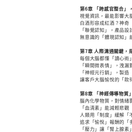
第6章 「跨感官整合」
視覺資訊，最能影響大
白酒形容成紅酒？神奇
「聯覺認知」，產品設
無意識的「體現認知」
第7章 人際溝通關鍵，
每個大腦都懂「讀心術
「瞬間微表情」，洩漏
「神經元行銷」，製造
讓客戶大腦愉悅的「款
第8章 「神經傳導物質
腦內化學物質，對情緒
「血清素」能減輕悲觀
人類用「制度」緩解「
追求「愉悅」報酬的「
「壓力」讓「腎上腺素