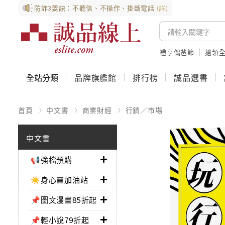
防詐3要訣：不聽信、不操作、掛斷電話
(詳)
禮享偶爸節
搶領全
全站分類
品牌旗艦館
排行榜
誠品選書
首頁
中文書
商業財經
行銷／市場
中文書
📢強檔預購
☀️身心靈加油站
📌圖文漫畫85折起
📌輕小說79折起