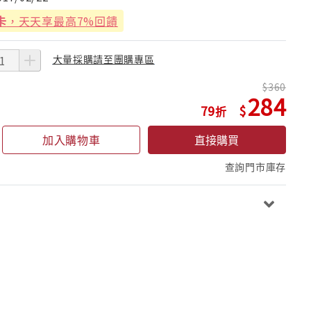
卡
，天天享最高7%回饋
大量採購請至團購專區
360
284
79
加入購物車
直接購買
查詢門市庫存