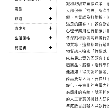
識和經驗來直接決策。這
電腦
大部份是「捷思」所產
價，直覺認為打對折，其
旅遊
滿足的顧客。」顧客對
青少年
心理學應用在行銷絕非
會深刻地影響消費者行
生活風格
物質等，這些都是行銷
簡體書
物質讓人追求「愉悅感
成為最忠實的回頭客！
起商品、服務。腦科學
他諸如「得失認知偏差
商品要有人氣、要長紅不
齡化、長壽化的高壓力社
為節能的系統。試圖抓
的人工智慧與機器人研究
年底臉書創辦人兼執行