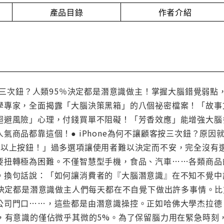
產品目錄
作者介紹
客按三次鈕？人類95％決定都是潛意識做主！掌握大腦錯覺弱
學專家，全面揭露「大腦決策黑箱」的八個祕密檔案！「故事
迴避風險」心理，付錢買單不阻礙！「芳香效應」能增強大腦
商品都靠這個！● iPhone為何不讓顧客按三次鈕？原因就在
次以上按鈕！」過多選項讓使用者難以決定而不安，完全沒有
要扭轉極為困難。不僅智慧型手機，食品、汽車……各類商品
。換句話說：「如何讓消費者的『大腦潛意識』在不知不覺中
5％決定都是潛意識做主人們每天都在不自覺下做出許多事情。
公司門口……，這些都是由潛意識操控。正如哈佛大學杰拉德
行，有意識的僅佔微乎其微的5%。為了保留腦力用在緊急時刻