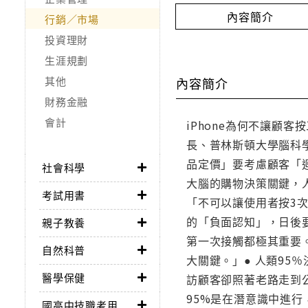
內容簡介
行銷／市場
投資理財
生涯規劃
其他
內容簡介
財務金融
會計
iPhone為何不讓顧
長、普林斯頓大學腦科
品定價」要考慮顧客「
社會科學
大腦的購物決策關鍵，人氣
考試用書
「不可以讓使用者按3
的「負面認知」，日後
親子教養
第一次接觸都極其重要
自然科普
大關鍵。」● 人類9
醫學保健
訪顧客卻照著老路走到
95%是在潛意識中進
國高中技職考用