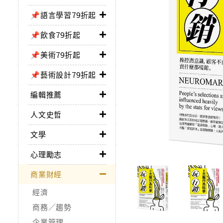
📌語言學習79折起
📌飲食79折起
📌美術79折起
📌藝術設計79折起
編輯推薦
人文史哲
文學
心理勵志
商業財經
經濟
商務／趨勢
企業管理