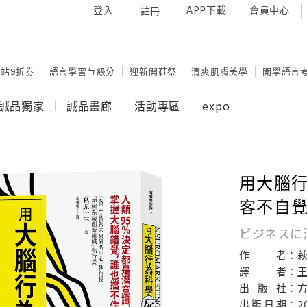
登入
APP下載
會員中心
註冊
站9折券
語言學習ㄅ級分
迎新開鞋祭
清爽肌膚美學
開學語言
誠品獨家
誠品畫廊
活動專區
expo
用大腦行
客不自覺
ビジネスに
作
者：
譯
者：
出
版
社：
出
版
日
期：
2