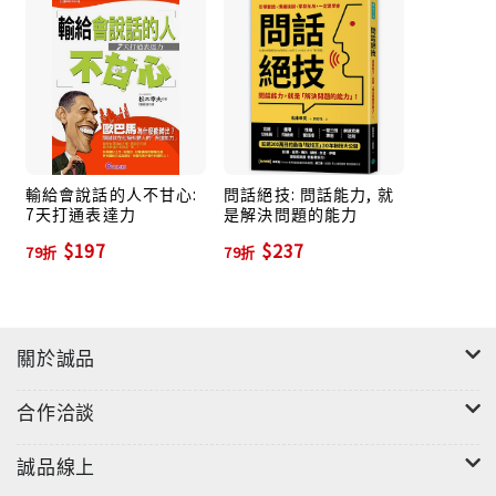
《問話絕技》公開日本超人氣說話王的「６５個問話絕
學」，告訴你９０％人都不知道的問話技術，包括「情
報套話」、「帶人管理」、「打入小圈圈」、「談判說
服」、「簡報演說」、「客戶交心」等方面，詳讀本書
就可讓你勝任有餘，輕鬆就手！
問話能力，就是「解決問題」的能力！因為，透過高明
輸給會說話的人不甘心:
問話絕技: 問話能力, 就
7天打通表達力
是解決問題的能力
問話技術可以找出問題的真正癥結；說服難搞的對象或
$197
$237
客戶；面試時挖掘出真正人才；談判時讓自己居於上
79折
79折
風；有技巧地套出實用的情報；打破沉默炒熱尷尬的冷
場，以及在公開演講時擄獲全場人心等等。無論企業的
組織管理、業務開發、客戶經營、部門合作等任何方面
關於誠品
問題，都可藉著問話技術獲得解決。
合作洽談
溝通當然重要，但如果不懂得問話，絕對無法做好人際
溝通！擁有高明的問話技術，將可讓你獲得──主管的青
誠品線上
睞照顧，得到更多表現機會；更多同事的好評和肯定，