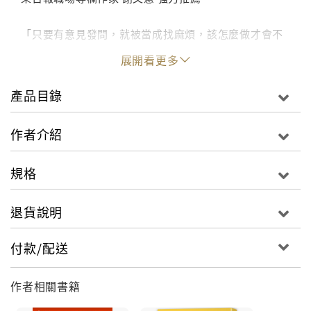
「只要有意見發問，就被當成找麻煩，該怎麼做才會不
傷和氣……」
展開看更多
「部屬每次都說不清楚，讓人不耐煩到極點，團隊氣氛
好差，該怎麼問？可以怎麼改變？」
產品目錄
「開會時的沉默真叫人難受，我該怎麼引導？如何打
破……」
作者介紹
「老闆要我打聽同業情報，怎麼問才不傷交情又能得到
資訊，唉～～」
規格
「哪些談話禁忌不能問，我怎麼知道？該如何避
開……」
退貨說明
「一上台我就怯場害怕，缺乏自信，老天！我該怎麼
辦……」
付款/配送
以上這些問題，甚至其他更多困惑，你都能在這本書中
作者相關書籍
找到答案！