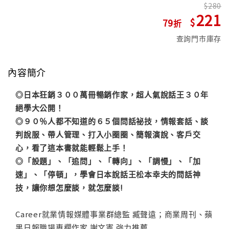
280
221
79
查詢門市庫存
內容簡介
◎日本狂銷３００萬冊暢銷作家，超人氣說話王３０年
絕學大公開！
◎９０％人都不知道的６５個問話祕技，情報套話、談
判說服、帶人管理、打入小圈圈、簡報演說、客戶交
心，看了這本書就能輕鬆上手！
◎「設題」、「追問」、「轉向」、「調慢」、「加
速」、「停頓」，學會日本說話王松本幸夫的問話神
技，讓你想怎麼談，就怎麼談!
Career就業情報媒體事業群總監 臧聲遠；商業周刊、蘋
果日報職場專欄作家 謝文憲 強力推薦