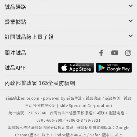
得到最多幫助和合作；團隊部屬的支持，任務交辦都能
誠品通路
順利達成；朋友客戶的好人緣，人脈豐沛做起任何事都
輕鬆。就因為擁有好的問話技術，你將可在職場佔得先
營業據點
機，成功率必然比別人高出好幾倍。
訂閱誠品線上電子報
日本超人氣說話王松本幸夫，透露３０年經驗的６５個
問話秘技，包括了有──
關注誠品
◎「連環問話術」──有技巧與精準地從回話中追問，找
誠品APP
出真正的情報和癥結
內政部警政署
165全民防騙網
◎「一理三例準則」──學會並掌握，再難懂的事也能說
清楚。
誠品線上eslite.com - powered by 誠品生活 / 誠品書店 / 誠品物流 | 誠品
生活股份有限公司 (eslite Spectrum Corporation)
統一編號：27952966 | 台灣台北市信義區松德路204號B1 服務電話：
◎「便利問話術」──讓對方說話不設防，彼此溝通零距
0800-666-798／+886-2-8789-8921
離
本網站已依台灣網站內容分級規定處理｜建議使用瀏覽器版本：Google
Chrome版本60以上 / Firefox版本48以上 / Safari 版本11以上