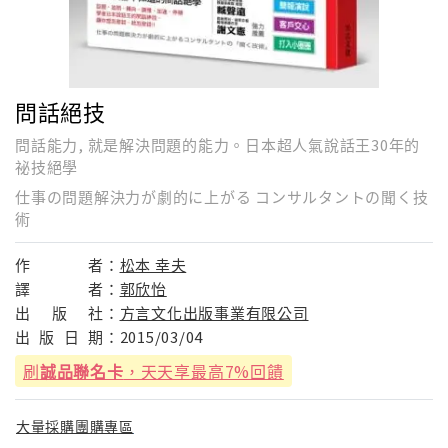
問話絕技
問話能力, 就是解決問題的能力。日本超人氣說話王30年的
祕技絕學
仕事の問題解決力が劇的に上がる コンサルタントの聞く技
術
作
者：
松本 幸夫
譯
者：
郭欣怡
出
版
社：
方言文化出版事業有限公司
出
版
日
期：
2015/03/04
刷
誠品聯名卡
，天天享最高7%回饋
大量採購團購專區