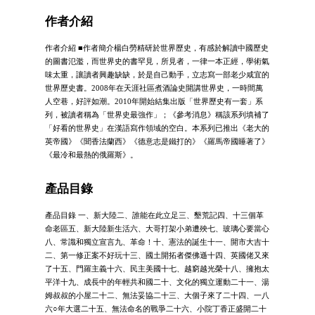
作者介紹
作者介紹 ■作者簡介楊白勞精研於世界歷史，有感於解讀中國歷史
的圖書氾濫，而世界史的書罕見，所見者，一律一本正經，學術氣
味太重，讓讀者興趣缺缺，於是自己動手，立志寫一部老少咸宜的
世界歷史書。2008年在天涯社區煮酒論史開講世界史，一時間萬
人空巷，好評如潮。2010年開始結集出版「世界歷史有一套」系
列，被讀者稱為「世界史最強作」；《參考消息》稱該系列填補了
「好看的世界史」在漢語寫作領域的空白。本系列已推出《老大的
英帝國》《聞香法蘭西》《德意志是鐵打的》《羅馬帝國睡著了》
《最冷和最熱的俄羅斯》。
產品目錄
產品目錄 一、新大陸二、誰能在此立足三、墾荒記四、十三個革
命老區五、新大陸新生活六、大哥打架小弟遭殃七、玻璃心要當心
八、常識和獨立宣言九、革命！十、憲法的誕生十一、開市大吉十
二、第一修正案不好玩十三、國土開拓者傑佛遜十四、英國佬又來
了十五、門羅主義十六、民主美國十七、越窮越光榮十八、擁抱太
平洋十九、成長中的年輕共和國二十、文化的獨立運動二十一、湯
姆叔叔的小屋二十二、無法妥協二十三、大個子來了二十四、一八
六○年大選二十五、無法命名的戰爭二十六、小院丁香正盛開二十