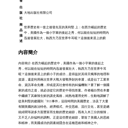
者
出
版
大地出版社有限公司
社
商
世界歷史有一套之後發先至的美利堅 上：在西方崛起的歷史
品
中，美國作為一個小字輩的後起之秀，何以能在短短的時間內
描
迅速發展壯大，執西方乃至世界牛耳呢？這個後來居上的窮
述
內容簡介
內容簡介 在西方崛起的歷史中，美國作為一個小字輩的後起之
秀，何以能在短短的時間內迅速發展壯大，執西方乃至世界牛耳
呢？這個後來居上的窮小子的成功，是得益於其得天獨厚的地理和
資源，還是利用兩次世界大戰大發戰爭財的幸運，或是佔了工業革
命、資訊革命先機，抑或是其社會特有的糾偏機制？要了解一個國
家的成功之道，就必須從它的歷史中尋找答案。作者楊白勞在本書
中繼續了其麻辣生鮮的講史風格，純熟地運用史料，生動地講解了
從美利堅的建國到「911事件」這段時間的美國歷史，涉及了大量
有關美國的政治特色、經濟模式、外交思維、流行文化，甚至是總
統緋聞等諸多方面豐富而生動的歷史細節，既有入木三分的狠辣，
又不乏八卦猛料的調劑。正是這些歷史細節，塑造了美國人的思維
和精神，而美國成功的因素就隱含在這種思維和精神之中。