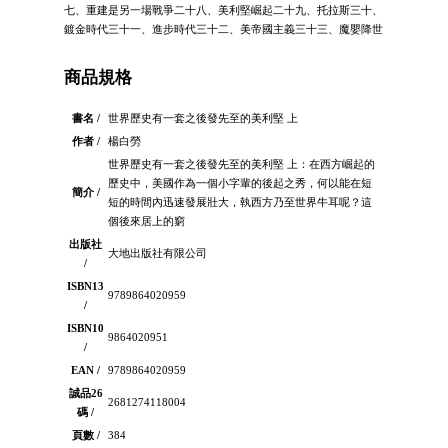
七、重建是另一場戰爭二十八、美利堅崛起二十九、托拉斯三十、
鍍金時代三十一、進步時代三十二、美帝國主義三十三、魔嬰降世
商品規格
書名 /
世界歷史有一套之後發先至的美利堅 上
作者 /
楊白勞
世界歷史有一套之後發先至的美利堅 上：在西方崛起的
歷史中，美國作為一個小字輩的後起之秀，何以能在短
簡介 /
短的時間內迅速發展壯大，執西方乃至世界牛耳呢？這
個後來居上的窮
出版社
大地出版社有限公司
/
ISBN13
9789864020959
/
ISBN10
9864020951
/
EAN /
9789864020959
誠品26
2681274118004
碼 /
頁數 /
384