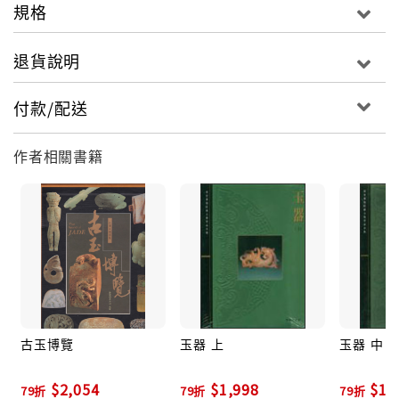
規格
退貨說明
付款/配送
作者相關書籍
古玉博覽
玉器 上
玉器 中
$2,054
$1,998
$1,
79折
79折
79折