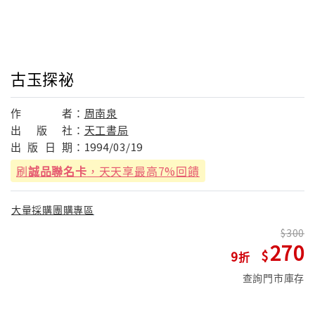
古玉探祕
作
者：
周南泉
出
版
社：
天工書局
出
版
日
期：
1994/03/19
刷
誠品聯名卡
，天天享最高7%回饋
大量採購團購專區
300
270
9
查詢門市庫存