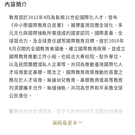
內容簡介
教育部於2011年4月為紮根21世紀國際化人才，發布
《中小學國際教育白皮書》，揭櫫臺灣因應全球化、多
元文化與國際接軌所需達成的國家認同、國際素養、全
球競合力，及全球責任感等國際教育目標，遂於2010年
8月召開的全國教育會議後，確立國際教育政策，並成立
國際教育推動工作小組，也結合大專校院、駐外單位，
以及民間團體或私人企業等，共同為推動臺灣國際化人
才培育奠定基礎。簡言之，國際教育政策推動的首要之
務在於人才培育，無論幼兒教育、基礎教育或高等教育
均須要攜手合作，無縫接軌，共同為世界和平承擔全球
公民責任。
隨著科技的急遽發展，扁平化的地球村生活圈也加速各
國開展國際教育的深度與廣度。本書有鑑於此，乃邀約
展開看更多
專精研究國際教育政策，或在理論上或實務上對國際教
育之推動與實施具豐富經驗者，共襄盛舉。