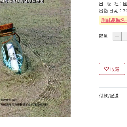
出
版
社：
出
版
日
期：
2
刷
誠品聯名
數量
收藏
付款/配送