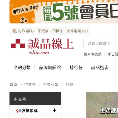
防詐3要訣：不聽信、不操作、掛斷電話
(詳)
禮享偶爸節
今日
全站分類
品牌旗艦館
排行榜
誠品選書
首頁
中文書
社會科學
社會
中文書
📢強檔預購