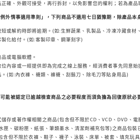
品正確、外觀可接受，再行拆封，以免影響您的權利；若為產品
理例外情事適用準則」，下列商品不適用七日猶豫期，除產品本
短或解約時即將逾期。(如:生鮮蔬果、乳製品、冷凍冷藏食材、
製化給付。(如:客製印章、鋼筆刻字)
商品或電腦軟體。
位內容或一經提供即為完成之線上服務，經消費者事先同意始提
。(如:內衣褲、襪類、褲襪、刮鬍刀、除毛刀等貼身用品)
可能被認定已逾越檢查商品之必要程度而須負擔為回復原狀必要
儲存或著作權相關之商品(包含但不限於CD、VCD、DVD、電
水匣、碳粉匣、紙張、筆類墨水、清潔劑補充包等)之商品包裝已
(包含但不限於衣褲、鞋子、襪子、泳裝、床單、被套、填充玩具