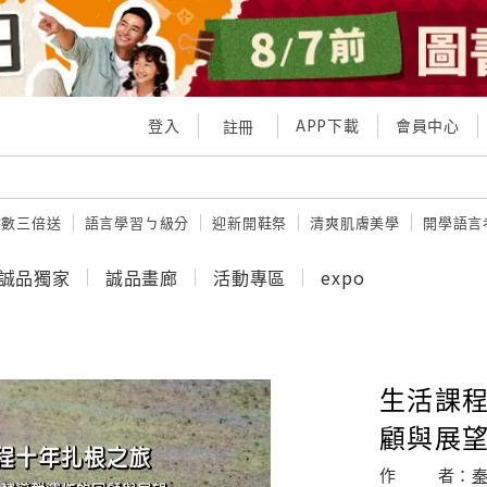
登入
APP下載
會員中心
註冊
點數三倍送
語言學習ㄅ級分
迎新開鞋祭
清爽肌膚美學
開學語言
誠品獨家
誠品畫廊
活動專區
expo
生活課程
顧與展
作
者：