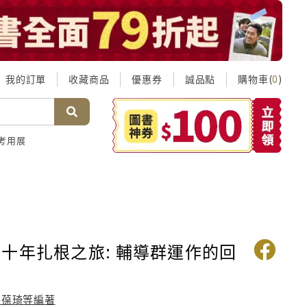
我的訂單
收藏商品
優惠券
誠品點
購物車(
)
0
考用展
十年扎根之旅: 輔導群運作的回
望
秦葆琦等編著