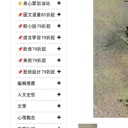
☀️身心靈加油站
📌圖文漫畫85折起
📌輕小說79折起
📌語言學習79折起
📌飲食79折起
📌美術79折起
📌藝術設計79折起
編輯推薦
人文史哲
文學
心理勵志