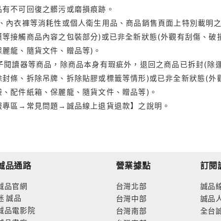
品有不可回復之髒污或磨損痕跡。
品、內衣褲等消耗性或個人衛生用品、商品銷售頁面上特別載明之
等接觸商品內容之包裝部分)或已非全新狀態(外觀有刮傷、破
保麗龍、隨貨文件、贈品等)。
電子閱讀器等商品，除商品本身有瑕疵外，退回之商品已拆封(除
封條、拆除吊牌、拆除貼膠或標籤等情形)或已非全新狀態(外
袋、配件紙箱、保麗龍、隨貨文件、贈品等)。
服專區→常見問題→誠品線上退貨退款】之說明。
誠品通路
營業據點
訂閱
誠品官網
台灣北部
誠品
迷
誠品
台灣中部
誠品
誠品電影院
台灣南部
全台