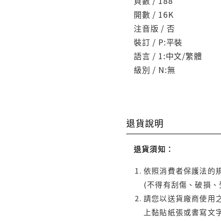
頁數 / 188
開數 / 16K
注音版 / 否
裝訂 / P:平裝
語言 / 1:中文/繁體
級別 / N:無
退貨說明
退貨須知：
依照消費者保護法的規
(不得有刮傷、破損、
請您以送貨廠商使用
上黏貼紙張或書寫文