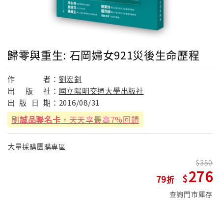
歸零與重生: 石岡婦女921災後生命歷程
作
者：
劉宏釗
出
版
社：
國立陽明交通大學出版社
出
版
日
期：
2016/08/31
刷
誠品聯名卡
，天天享最高7%回饋
大量採購團購專區
350
276
79
查詢門市庫存