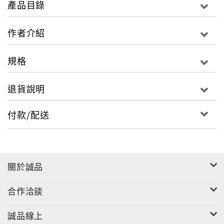
產品目錄
經歷了這場百年大震，地震摧毀了她們的家園，她們流
淚、傷心後，卻選擇更堅強的面對這場老天給的考驗。
作者介紹
在地方特有的伙房與父系繼嗣群體的限制下，突破了伙
房社會的規限，從家屋內傳統客家食物的廚房手藝出
規格
發，通過傳統美食工作的展演，轉換生命的舞台，重新
詮釋女性角色與主體生命實踐的意義。
退貨說明
本書作者以人類學民族誌為理論與方法的基礎，針對石
付款/配送
岡傳統美食小舖婦女於921災後的生活進行深度訪談、
觀察、參與體驗。透過婦女口述與實踐的方式，理解婦
女災後的生命歷程，進而發現客家婦女體驗災後生命的
變化，選擇生存的策略，承轉生命的可能性。
關於誠品
合作洽談
誠品線上