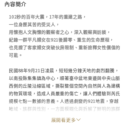
內容簡介
102秒的百年大震，17年的重建之路，
一位身歷其苦的受災人，
用懷抱人文胸懷的觀察者之心，深入觀察與訪談，
紀錄一群平凡婦女在921後歸零、重生的生命歷程，
也見證了客家婦女突破伙房限制、重新詮釋女性價值的
可能。
民國88年9月21日凌晨，短短幾分鐘天地的劇烈翻騰，
以南投縣集集鎮為中心，順著臺中盆地東邊與中央山脈
西側的丘陵沿線區域，撕裂整個空間內自然與人為建構
的物質環境，造成人員嚴重的傷亡，讓人們體驗到芮氏
規模七點一數據的意義。人透過劇變的921地震，穿越
地域、族群與性別，一方面模糊化與拆解了鮮明的族群
特性，另一方面卻擴大了族群性格的想像。
展開看更多
一群居住在臺中石岡地區的婦女，她們和你我一樣，都