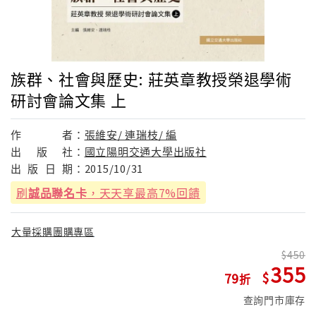
族群、社會與歷史: 莊英章教授榮退學術
研討會論文集 上
作
者：
張維安/ 連瑞枝/ 編
出
版
社：
國立陽明交通大學出版社
出
版
日
期：
2015/10/31
刷
誠品聯名卡
，天天享最高7%回饋
大量採購團購專區
450
355
79
查詢門市庫存