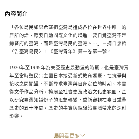
內容簡介
「各位島民如果希望把臺灣島造成各位在世界中唯一的
居所的話、應要自動圖謀文化的增進…要自覺臺灣不是
總督府的臺灣、而是臺灣島民的臺灣。…」－摘自泉哲
〈告臺灣島民〉，《臺灣青年》第一卷第一號。
1920年至1945年為東亞歷史最動盪的時期，也是臺灣青
年至當時殖民宗主國日本接受新式教育返臺，在抗爭與
接收之間擺盪，不斷尋求臺灣與自身定位的時期。本書
從文學作品分析，擴展至社會史及政治文化史範圍，企
以研究臺灣知識份子的思想轉變，重新審視在臺日重疊
歷史的五十年間，歷史的事實與經驗給臺灣帶來的深刻
影響。
作者身為一位臺日文學研究學者，廣閱中日文獻與史
展開看更多