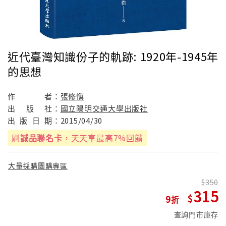
近代臺灣知識份子的軌跡: 1920年-1945年
的思想
作
者：
張修愼
出
版
社：
國立陽明交通大學出版社
出
版
日
期：
2015/04/30
刷
誠品聯名卡
，天天享最高7%回饋
大量採購團購專區
350
315
9
查詢門市庫存