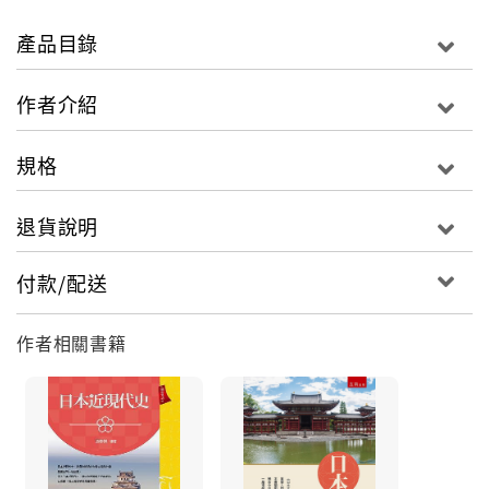
料，從中梳理臺日雙方歷史的脈絡，探討當時知識份子
所指「臺灣文化論」本質，並討論「臺灣文化協會」舉
產品目錄
辦的諸多文化活動，所帶動的社會轉變及引發效應。而
《臺灣青年》、《臺灣》、《臺灣大眾時報》、《臺灣
作者介紹
民報》、《民俗臺灣》等報刊文章亦反映了臺灣知識份
子自我認同的困難處境，以及積極參與及表達自己思想
規格
的反應與改革的企盼。書中並從農民運動的發生，窺探
社會主義與知識份子的關係；從多部大東亞共榮圈時期
退貨說明
的文學作品，剖析其思想本質及鄉土意義。這些知識份
子所接觸與創造的各種文化及社會面向，即為臺灣「近
付款/配送
代化」的指標。
作者相關書籍