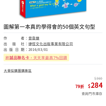
圖解第一本真的學得會的50個英文句型
作
者：
曾韋婕
出
版
社：
捷徑文化出版事業有限公司
出
版
日
期：
2016/03/01
刷
誠品聯名卡
，天天享最高7%回饋
大量採購團購專區
360
284
79
查詢門市庫存