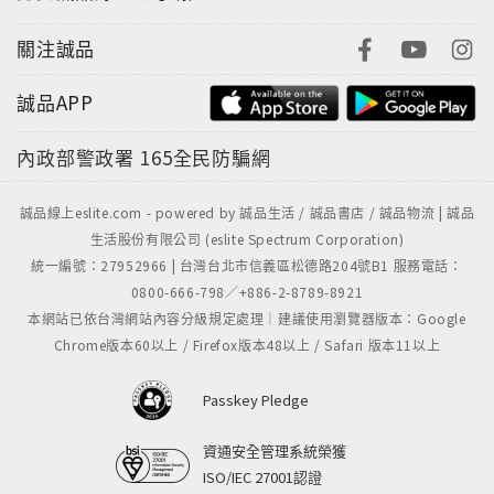
一樣的動詞、型態不一樣的形容詞、變成了名詞片語的
名詞……，立刻令你懷疑：等等，這是不是換了一個句
關注誠品
型？別擔心，這本詳細列舉各種句型變化與各種句型變
化底下暗示的含意，幫你避開被句型的微小差異騙過的
誠品APP
問題！
內政部警政署
165全民防騙網
◎真的學得會！Point 5：多到不行的練習題，測驗最真
實的學習效果！
誠品線上eslite.com - powered by 誠品生活 / 誠品書店 / 誠品物流 | 誠品
生活股份有限公司 (eslite Spectrum Corporation)
老師告訴你：「你以為句型背完就算了嗎？No, no, 刺
統一編號：27952966 | 台灣台北市信義區松德路204號B1 服務電話：
激的這才要開始！」
0800-666-798／+886-2-8789-8921
學英文也可以像做心理測驗一樣迅速得知結果！全書句
本網站已依台灣網站內容分級規定處理｜建議使用瀏覽器版本：Google
型均搭配練習題，各個Level也有完整的總複習，讓你
Chrome版本60以上 / Firefox版本48以上 / Safari 版本11以上
能夠立竿見影地瞭解自己的學習成果，學好最精準最有
助搶分的英文！
Passkey Pledge
資通安全管理系統榮獲
ISO/IEC 27001認證