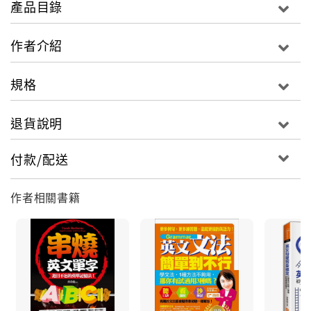
產品目錄
誰說學習語言都是靠感覺，毫無邏輯可循？崇尚理性的
學習者有福了，學英文也可以像套數學公式一樣直接明
作者介紹
瞭！全書共50個必學英語句型，依學習者程度循序漸進
排成四級，讓你用最不混亂、最有邏輯的方式，學好最
規格
安心安全的英文！
退貨說明
◎真的學得會！Point 2：搭配可愛歡樂圖片，建立最開
心的學習！
付款/配送
老師告訴你：「動詞共有4種時間X4種方式＝16種時
態，光用講的哪清楚，我來畫給你看！」
作者相關書籍
學英文也可以像看漫畫一樣輕鬆愉快！全書共50個必學
英語句型，均搭配可愛圖片，各大文法概念在必要時更
貼心加上清晰易懂的圖解，讓你用最不無聊、最能一目
了然的方式，學好最有趣也記得最長久的英文！
◎真的學得會！Point 3：超詳細句型使用解說，瞭解最
完整的用法！