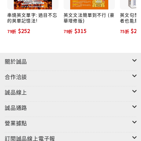
老師告訴你：「看見『It + be動詞 + the + 序數 + time
+ that子句』這類落落長的句型立刻叫苦是很自然的，
串燒英文單字: 過目不忘
英文文法簡單到不行 (豪
英文句型完
的英單記憶法!
華增修版)
者也能馬
但不用怕，我來幫你把它變簡單！」
面致勝法
$252
$315
$25
學英文也可以像玩電動一樣，讓老師把你調成連初學者
79折
79折
75折
也敢挑戰的easy 模式！全書句型均搭配超級詳細的使用
方式解說，如有例外會特別挑出來講解，而易混淆的句
型也會一併說明，難怪讀起來這麼easy！各個重點均配
關於誠品
上例句方便理解，讓你用最全方位的方式，學好最不會
用錯的英文！
合作洽談
◎真的學得會！Point 4：不厭其煩的句型變化，微小差
誠品線上
異不用害怕！
老師告訴你：「背起了It is obvious…句型，結果看到
誠品通路
人家寫It was obvious就嚇到，一直想到底是他用錯、
還是其實是另一個新句型？有了我這本，不用被這些小
營業據點
變化嚇到！」
背了句型公式，但在閱讀時忽然看到句中出現了時態不
訂閱誠品線上電子報